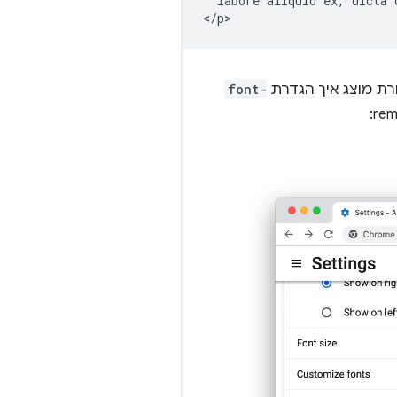
  labore aliquid ex, dicta c
font-