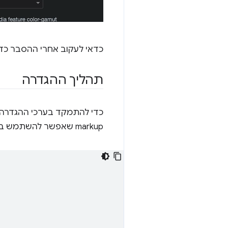
כדאי לעקוב אחרי ההסבר כדי להבין כל חלק ב-CSS ובגופן המש
תהליך ההגדרה
markup שאפשר להשתמש בו כדי לראות תצוגה מקדימה של העבודה: