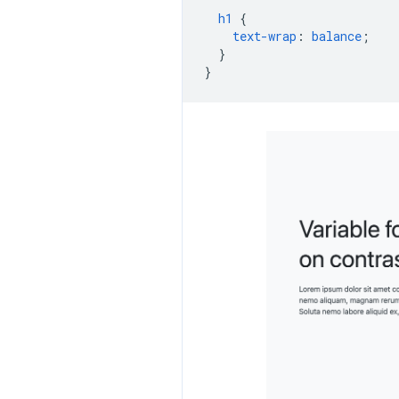
h1
{
text-wrap
:
balance
;
}
}