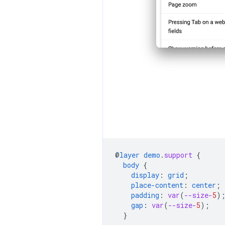
@
layer
demo
.
support
{
body
{
display
:
grid
;
place-content
:
center
;
padding
:
var
(
--size-
5
)
gap
:
var
(
--size-
5
);
}