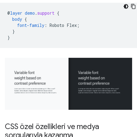
@
layer
demo
.
support
{
body
{
font-family
:
Roboto
Flex
;
}
}
CSS özel özellikleri ve medya
sorgularıyla kazanma