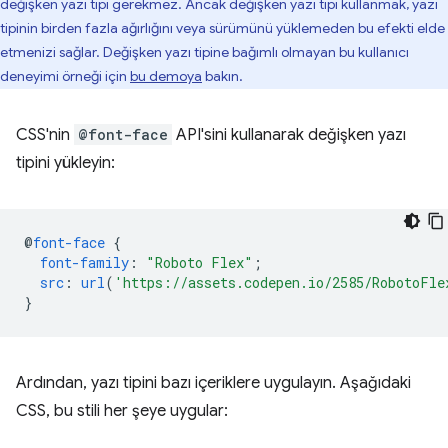
değişken yazı tipi gerekmez. Ancak değişken yazı tipi kullanmak, yazı
tipinin birden fazla ağırlığını veya sürümünü yüklemeden bu efekti elde
etmenizi sağlar. Değişken yazı tipine bağımlı olmayan bu kullanıcı
deneyimi örneği için
bu demoya
bakın.
CSS'nin
@font-face
API'sini kullanarak değişken yazı
tipini yükleyin:
@
font-face
{
font-family
:
"Roboto Flex"
;
src
:
url
(
'https://assets.codepen.io/2585/RobotoFle
}
Ardından, yazı tipini bazı içeriklere uygulayın. Aşağıdaki
CSS, bu stili her şeye uygular: