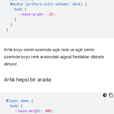
@
media
(
prefers-color-scheme
:
dark
)
{
body
{
--base-grade
:
-25
;
}
}
}
Artık koyu zemin üzerinde açık renk ve açık zemin
üzerinde koyu renk arasındaki algısal farklılıklar dikkate
alınıyor.
Artık hepsi bir arada
@
layer
demo
{
body
{
--base-weight
:
400
;