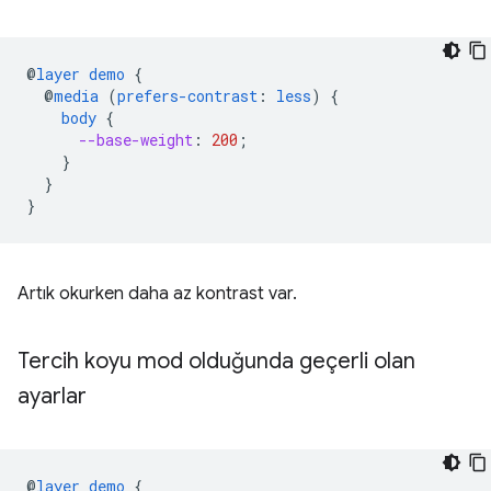
@
layer
demo
{
@
media
(
prefers-contrast
:
less
)
{
body
{
--base-weight
:
200
;
}
}
}
Artık okurken daha az kontrast var.
Tercih koyu mod olduğunda geçerli olan
ayarlar
@
layer
demo
{