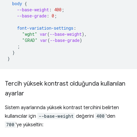
body
{
--base-weight
:
400
;
--base-grade
:
0
;
font-variation-settings
:
"wght"
var
(
--base-weight
),
"GRAD"
var
(
--base-grade
)
;
}
}
Tercih yüksek kontrast olduğunda kullanılan
ayarlar
Sistem ayarlarında yüksek kontrast tercihini belirten
kullanıcılar için
--base-weight
değerini
400
'den
700
'ye yükseltin: