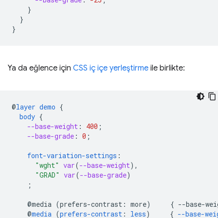
}
}
}
Ya da eğlence için
CSS iç içe yerleştirme
ile birlikte:
@
layer
demo
{
body
{
--base-weight
:
400
;
--base-grade
:
0
;
font-variation-settings
:
"wght"
var
(
--base-weight
),
"GRAD"
var
(
--base-grade
)
;
@media
(
prefers-contrast
:
more
)
{
--
base-wei
@
media
(
prefers-contrast
:
less
)
{
--base-wei