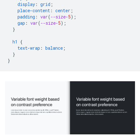
display
:
grid
;
place-content
:
center
;
padding
:
var
(
--size-
5
);
gap
:
var
(
--size-
5
);
}
h1
{
text-wrap
:
balance
;
}
}