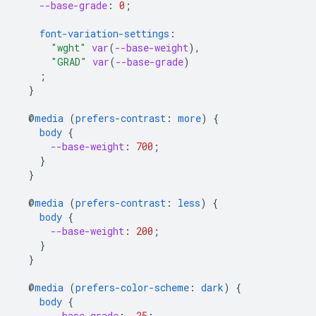
--base-grade
:
0
;
font-variation-settings
:
"wght"
var
(
--base-weight
),
"GRAD"
var
(
--base-grade
)
;
}
@
media
(
prefers-contrast
:
more
)
{
body
{
--base-weight
:
700
;
}
}
@
media
(
prefers-contrast
:
less
)
{
body
{
--base-weight
:
200
;
}
}
@
media
(
prefers-color-scheme
:
dark
)
{
body
{
--base-grade
:
-25
;