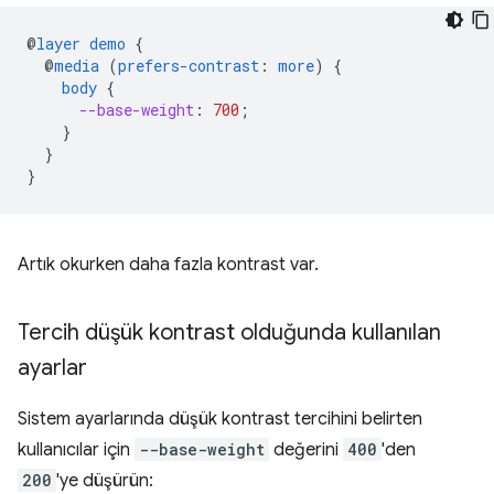
@
layer
demo
{
@
media
(
prefers-contrast
:
more
)
{
body
{
--base-weight
:
700
;
}
}
}
Artık okurken daha fazla kontrast var.
Tercih düşük kontrast olduğunda kullanılan
ayarlar
Sistem ayarlarında düşük kontrast tercihini belirten
kullanıcılar için
--base-weight
değerini
400
'den
200
'ye düşürün: