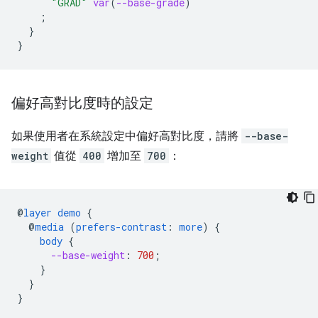
"GRAD"
var
(
--base-grade
)
;
}
}
偏好高對比度時的設定
如果使用者在系統設定中偏好高對比度，請將
--base-
weight
值從
400
增加至
700
：
@
layer
demo
{
@
media
(
prefers-contrast
:
more
)
{
body
{
--base-weight
:
700
;
}
}
}