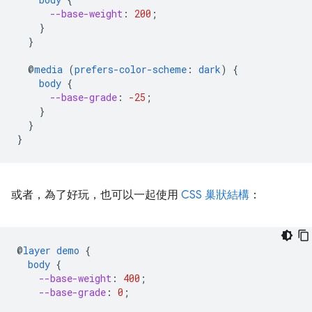
--base-weight
:
200
;
}
}
@
media
(
prefers-color-scheme
:
dark
)
{
body
{
--base-grade
:
-25
;
}
}
}
或者，為了好玩，也可以一起使用
CSS 巢狀結構
：
@
layer
demo
{
body
{
--base-weight
:
400
;
--base-grade
:
0
;