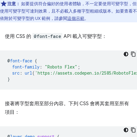
注意：
如要提供符合偏好的使用者體驗，不一定要使用可變字型，但
使用可變字型可達到效果，且不必載入多種字型粗細或版本。如要查看不
依附於可變字型的 UX 範例，請參閱
這個示範
。
使用 CSS 的
@font-face
API 載入可變字型：
@
font-face
{
font-family
:
"Roboto Flex"
;
src
:
url
(
'https://assets.codepen.io/2585/RobotoFle
}
接著將字型套用至部分內容。下列 CSS 會將其套用至所有
項目：
@
layer
demo
.
support
{