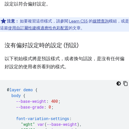
設定以符合偏好設定。
注意：
如要複習這些樣式，請參閱
Learn CSS
的
媒體查詢
模組，或是
這篇
使用自訂屬性建構適應性色彩配置
的文章。
沒有偏好設定時的設定 (預設)
以下初始樣式將是預設樣式，或者換句話說，是沒有任何偏
好設定的使用者所看到的樣式。
@
layer
demo
{
body
{
--base-weight
:
400
;
--base-grade
:
0
;
font-variation-settings
:
"wght"
var
(
--base-weight
),