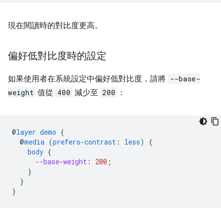
現在閱讀時的對比度更高。
偏好低對比度時的設定
如果使用者在系統設定中偏好低對比度，請將
--base-
weight
值從
400
減少至
200
：
@
layer
demo
{
@
media
(
prefers-contrast
:
less
)
{
body
{
--base-weight
:
200
;
}
}
}