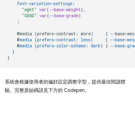
font-variation-settings
:
"wght"
var
(
--base-weight
),
"GRAD"
var
(
--base-grade
)
;
@media
(
prefers-contrast
:
more
)
{
--
base-wei
@
media
(
prefers-contrast
:
less
)
{
--base-wei
@
media
(
prefers-color-scheme
:
dark
)
{
--base-gra
}
}
系統會根據使用者的偏好設定調整字型，提供最佳閱讀體
驗。完整原始碼請見下方的 Codepen。