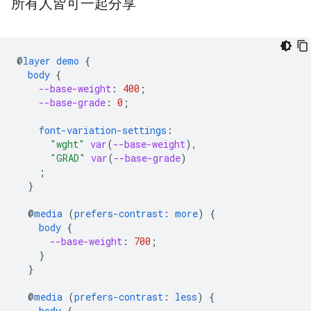
所有人皆可一起分享
@
layer
demo
{
body
{
--base-weight
:
400
;
--base-grade
:
0
;
font-variation-settings
:
"wght"
var
(
--base-weight
),
"GRAD"
var
(
--base-grade
)
;
}
@
media
(
prefers-contrast
:
more
)
{
body
{
--base-weight
:
700
;
}
}
@
media
(
prefers-contrast
:
less
)
{
body
{