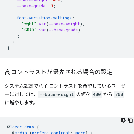
--base-grade
:
0
;
font-variation-settings
:
"wght"
var
(
--base-weight
),
"GRAD"
var
(
--base-grade
)
;
}
}
高コントラストが優先される場合の設定
システム設定でハイ コントラストを希望しているユーザ
ーに対しては、
--base-weight
の値を
400
から
700
に増やします。
@
layer
demo
{
@
media
(
prefers-contrast
:
more
)
{