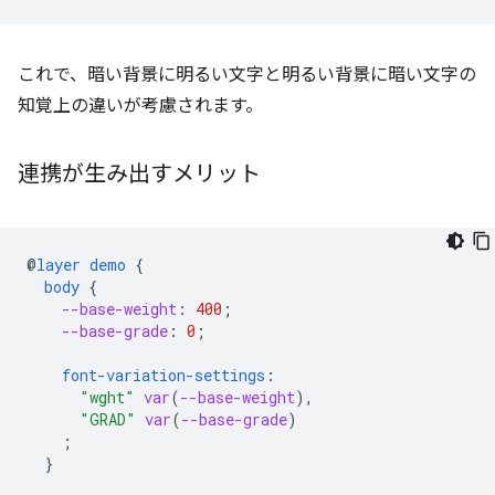
これで、暗い背景に明るい文字と明るい背景に暗い文字の
知覚上の違いが考慮されます。
連携が生み出すメリット
@
layer
demo
{
body
{
--base-weight
:
400
;
--base-grade
:
0
;
font-variation-settings
:
"wght"
var
(
--base-weight
),
"GRAD"
var
(
--base-grade
)
;
}