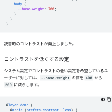
body
{
--base-weight
:
700
;
}
}
}
読書時のコントラストが向上しました。
コントラストを低くする設定
システム設定でコントラストの低い設定を希望しているユ
ーザーに対しては、
--base-weight
の値を
400
から
200
に減らします。
@
layer
demo
{
@
media
(
prefers-contrast
:
less
)
{