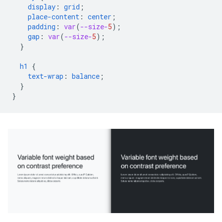
display
:
grid
;
place-content
:
center
;
padding
:
var
(
--size-
5
);
gap
:
var
(
--size-
5
);
}
h1
{
text-wrap
:
balance
;
}
}