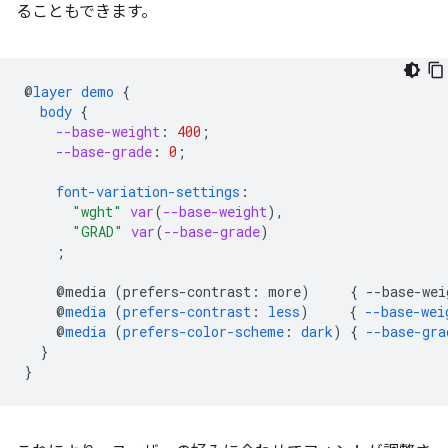
ることもできます。
@
layer
demo
{
body
{
--base-weight
:
400
;
--base-grade
:
0
;
font-variation-settings
:
"wght"
var
(
--base-weight
),
"GRAD"
var
(
--base-grade
)
;
@media
(
prefers-contrast
:
more
)
{
--
base-wei
@
media
(
prefers-contrast
:
less
)
{
--base-wei
@
media
(
prefers-color-scheme
:
dark
)
{
--base-gra
}
}