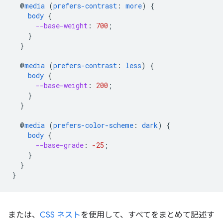
@
media
(
prefers-contrast
:
more
)
{
body
{
--base-weight
:
700
;
}
}
@
media
(
prefers-contrast
:
less
)
{
body
{
--base-weight
:
200
;
}
}
@
media
(
prefers-color-scheme
:
dark
)
{
body
{
--base-grade
:
-25
;
}
}
}
または、
CSS ネスト
を使用して、すべてをまとめて記述す