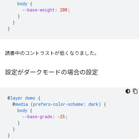
body
{
--base-weight
:
200
;
}
}
}
読書中のコントラストが低くなりました。
設定がダークモードの場合の設定
@
layer
demo
{
@
media
(
prefers-color-scheme
:
dark
)
{
body
{
--base-grade
:
-25
;
}
}
}