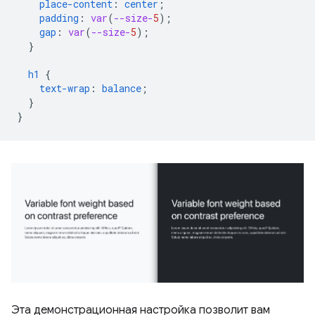
place-content
:
center
;
padding
:
var
(
--size-
5
);
gap
:
var
(
--size-
5
);
}
h1
{
text-wrap
:
balance
;
}
}
Эта демонстрационная настройка позволит вам