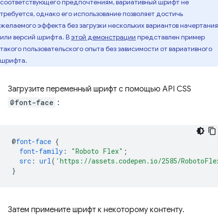
соответствующего предпочтениям, вариативный шрифт не
требуется, однако его использование позволяет достичь
желаемого эффекта без загрузки нескольких вариантов начертания
или версий шрифта. В
этой демонстрации
представлен пример
такого пользовательского опыта без зависимости от вариативного
шрифта.
Загрузите переменный шрифт с помощью API CSS
@font-face
:
@
font-face
{
font-family
:
"Roboto Flex"
;
src
:
url
(
'https://assets.codepen.io/2585/RobotoFle
}
Затем примените шрифт к некоторому контенту.