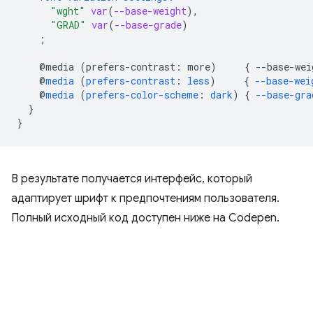
"wght"
var
(
--base-weight
),
"GRAD"
var
(
--base-grade
)
;
@media
(
prefers-contrast
:
more
)
{
--
base-wei
@
media
(
prefers-contrast
:
less
)
{
--base-wei
@
media
(
prefers-color-scheme
:
dark
)
{
--base-gra
}
}
В результате получается интерфейс, который
адаптирует шрифт к предпочтениям пользователя.
Полный исходный код доступен ниже на Codepen.