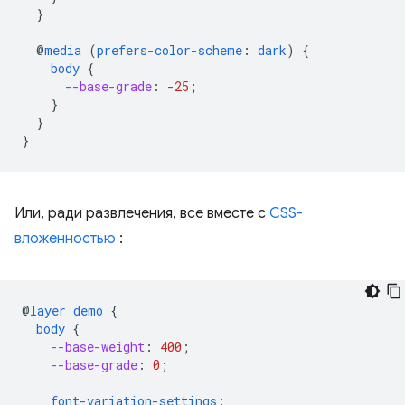
}
@
media
(
prefers-color-scheme
:
dark
)
{
body
{
--base-grade
:
-25
;
}
}
}
Или, ради развлечения, все вместе с
CSS-
вложенностью
:
@
layer
demo
{
body
{
--base-weight
:
400
;
--base-grade
:
0
;
font-variation-settings
: