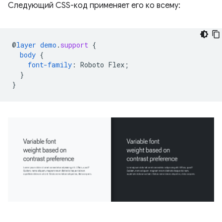
Следующий CSS-код применяет его ко всему:
@
layer
demo
.
support
{
body
{
font-family
:
Roboto
Flex
;
}
}