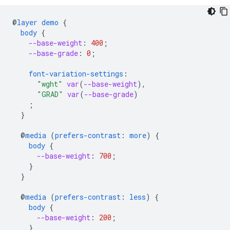
@
layer
demo
{
body
{
--base-weight
:
400
;
--base-grade
:
0
;
font-variation-settings
:
"wght"
var
(
--base-weight
),
"GRAD"
var
(
--base-grade
)
;
}
@
media
(
prefers-contrast
:
more
)
{
body
{
--base-weight
:
700
;
}
}
@
media
(
prefers-contrast
:
less
)
{
body
{
--base-weight
:
200
;
}