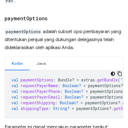
PAY
.
payment
Options
paymentOptions
adalah subset opsi pembayaran yang
ditentukan penjual yang dukungan delegasinya telah
dideklarasikan oleh aplikasi Anda.
Kotlin
Java
val
paymentOptions
:
Bundle? 
=
extras
.
getBundle
(
"pa
val
requestPayerName
:
Boolean?
=
paymentOptions
?.
g
val
requestPayerPhone
:
Boolean?
=
paymentOptions
?.
val
requestPayerEmail
:
Boolean?
=
paymentOptions
?.
val
requestShipping
:
Boolean?
=
paymentOptions
?.
ge
val
shippingType
:
String?
=
paymentOptions
?.
getStr
Parameter ini dapat mencakup parameter berikut: