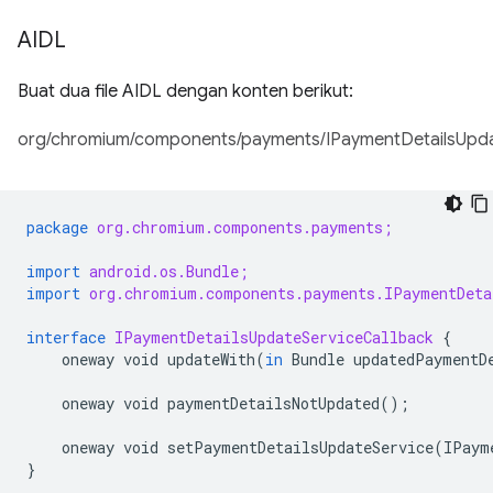
AIDL
Buat dua file AIDL dengan konten berikut:
org/chromium/components/payments/IPaymentDetailsUpdat
package
org.chromium.components.payments;
import
android.os.Bundle;
import
org.chromium.components.payments.IPaymentDeta
interface
IPaymentDetailsUpdateServiceCallback
{
oneway
void
updateWith
(
in
Bundle
updatedPaymentD
oneway
void
paymentDetailsNotUpdated
();
oneway
void
setPaymentDetailsUpdateService
(
IPaym
}