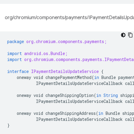
org/chromium/components/payments/IPaymentDetailsUpdat
package
org.chromium.components.payments;
import
android.os.Bundle;
import
org.chromium.components.payments.IPaymentDeta
interface
IPaymentDetailsUpdateService
{
oneway
void
changePaymentMethod
(
in
Bundle
paymen
IPaymentDetailsUpdateServiceCallback
cal
oneway
void
changeShippingOption
(
in
String
shipp
IPaymentDetailsUpdateServiceCallback
cal
oneway
void
changeShippingAddress
(
in
Bundle
ship
IPaymentDetailsUpdateServiceCallback
cal
}