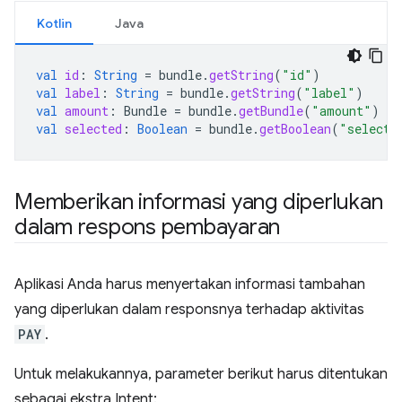
Kotlin
Java
val
id
:
String
=
bundle
.
getString
(
"id"
)
val
label
:
String
=
bundle
.
getString
(
"label"
)
val
amount
:
Bundle
=
bundle
.
getBundle
(
"amount"
)
val
selected
:
Boolean
=
bundle
.
getBoolean
(
"selecte
Memberikan informasi yang diperlukan
dalam respons pembayaran
Aplikasi Anda harus menyertakan informasi tambahan
yang diperlukan dalam responsnya terhadap aktivitas
PAY
.
Untuk melakukannya, parameter berikut harus ditentukan
sebagai ekstra Intent: