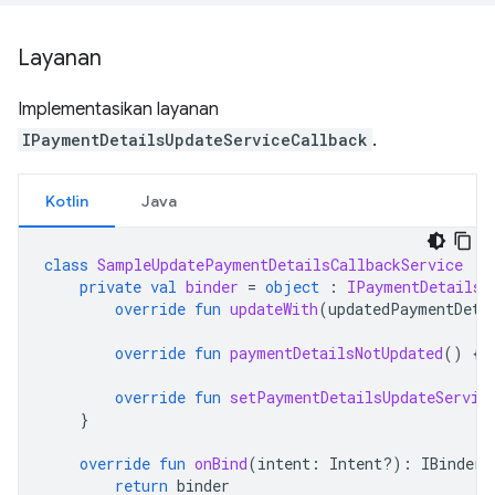
Layanan
Implementasikan layanan
IPaymentDetailsUpdateServiceCallback
.
Kotlin
Java
class
SampleUpdatePaymentDetailsCallbackService
:
private
val
binder
=
object
:
IPaymentDetailsU
override
fun
updateWith
(
updatedPaymentDeta
override
fun
paymentDetailsNotUpdated
()
{}
override
fun
setPaymentDetailsUpdateServic
}
override
fun
onBind
(
intent
:
Intent?)
:
IBinder?
return
binder