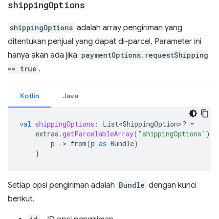
shipping
Options
shippingOptions
adalah array pengiriman yang
ditentukan penjual yang dapat di-parcel. Parameter ini
hanya akan ada jika
paymentOptions.requestShipping
== true
.
Kotlin
Java
val
shippingOptions
:
List<ShippingOption>? 
=
extras
.
getParcelableArray
(
"shippingOptions"
)
?.
p
-
>
from
(
p
as
Bundle
)
}
Setiap opsi pengiriman adalah
Bundle
dengan kunci
berikut.