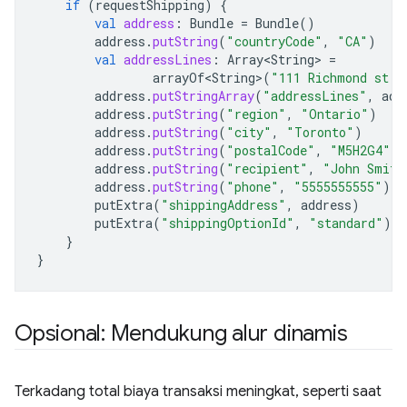
if
(
requestShipping
)
{
val
address
:
Bundle
=
Bundle
()
address
.
putString
(
"countryCode"
,
"CA"
)
val
addressLines
:
Array<String>
=
arrayOf<String>
(
"111 Richmond st. 
address
.
putStringArray
(
"addressLines"
,
add
address
.
putString
(
"region"
,
"Ontario"
)
address
.
putString
(
"city"
,
"Toronto"
)
address
.
putString
(
"postalCode"
,
"M5H2G4"
)
address
.
putString
(
"recipient"
,
"John Smith
address
.
putString
(
"phone"
,
"5555555555"
)
putExtra
(
"shippingAddress"
,
address
)
putExtra
(
"shippingOptionId"
,
"standard"
)
}
}
Opsional: Mendukung alur dinamis
Terkadang total biaya transaksi meningkat, seperti saat