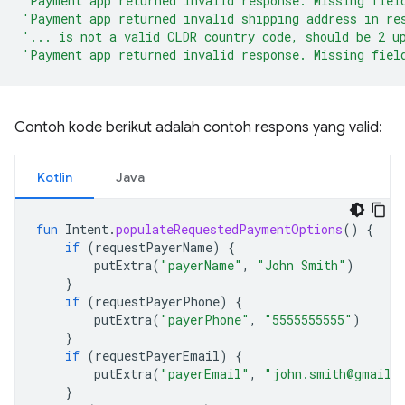
'Payment app returned invalid response. Missing fiel
'Payment app returned invalid shipping address in re
'... is not a valid CLDR country code, should be 2 u
'Payment app returned invalid response. Missing fiel
Contoh kode berikut adalah contoh respons yang valid:
Kotlin
Java
fun
Intent
.
populateRequestedPaymentOptions
()
{
if
(
requestPayerName
)
{
putExtra
(
"payerName"
,
"John Smith"
)
}
if
(
requestPayerPhone
)
{
putExtra
(
"payerPhone"
,
"5555555555"
)
}
if
(
requestPayerEmail
)
{
putExtra
(
"payerEmail"
,
"john.smith@gmail.
}