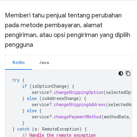
Memberi tahu penjual tentang perubahan
pada metode pembayaran
,
alamat
pengiriman
,
atau opsi pengiriman yang dipilih
pengguna
Kotlin
Java
try
{
if
(
isOptionChange
)
{
service
?.
changeShippingOption
(
selectedOpti
}
else
(
isAddressChange
)
{
service
?.
changeShippingAddress
(
selectedAdd
}
else
{
service
?.
changePaymentMethod
(
methodData
,
c
}
}
catch
(
e
:
RemoteException
)
{
// Handle the remote exception