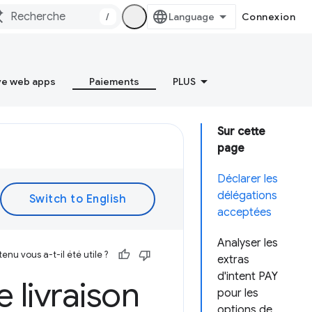
/
Connexion
ve web apps
Paiements
PLUS
Sur cette
page
Déclarer les
délégations
acceptées
Analyser les
enu vous a-t-il été utile ?
extras
d'intent PAY
 livraison
pour les
options de