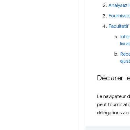
Analysez l
Fournisse
Facultatif
Info
livra
Rece
ajus
Déclarer l
Le navigateur d
peut fournir af
délégations ac