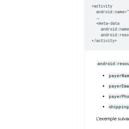
android:reso
android:reso
payerNa
payerEma
payerPh
shipping
L'exemple suiva