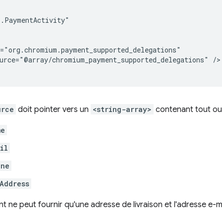
urce="@array/chromium_payment_supported_delegations"
/>

urce
doit pointer vers un
<string-array>
contenant tout ou 
me
il
one
Address
nt ne peut fournir qu'une adresse de livraison et l'adresse e-m