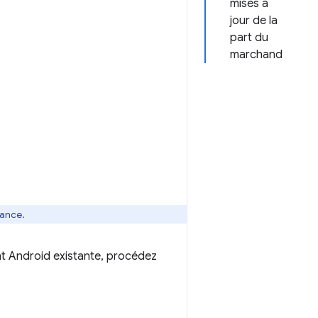
mises à
jour de la
part du
marchand
vance.
nt Android existante, procédez