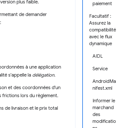
version plus faible.
paiement
permettant de demander
Facultatif :
:
Assurez la
compatibilité
avec le flux
dynamique
AIDL
 coordonnées à une application
Service
ité s'appelle la
délégation
.
AndroidMa
aison et des coordonnées d'un
nifest.xml
 frictions lors du règlement.
Informer le
marchand
e livraison et le prix total
des
modificatio