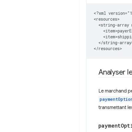
<?xml
version="
<string-array
</string-array>
Analyser l
Le marchand peu
paymentOptio
transmettant l
payment
Opt