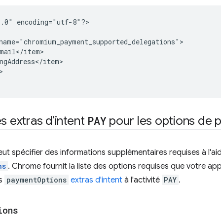
1.0"
encoding="utf-8"?>



es extras d'intent
PAY
pour les options de 
t spécifier des informations supplémentaires requises à l'aid
ns
. Chrome fournit la liste des options requises que votre app
es
paymentOptions
extras d'intent
à l'activité
PAY
.
ions