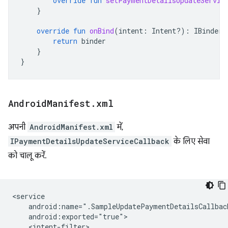
override
fun
setPaymentDetailsUpdateServic
}
override
fun
onBind
(
intent
:
Intent?)
:
IBinder?
return
binder
}
}
Android
Manifest
.
xml
अपनी
AndroidManifest.xml
में,
IPaymentDetailsUpdateServiceCallback
के लिए सेवा
को चालू करें.