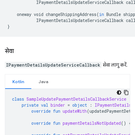
IPaymentDetailsUpdateServiceCallback
cal
oneway
void
changeShippingAddress
(
in
Bundle
ship
IPaymentDetailsUpdateServiceCallback
cal
}
सेवा
IPaymentDetailsUpdateServiceCallback
सेवा लागू करें.
Kotlin
Java
class
SampleUpdatePaymentDetailsCallbackService
:
private
val
binder
=
object
:
IPaymentDetailsU
override
fun
updateWith
(
updatedPaymentDeta
override
fun
paymentDetailsNotUpdated
()
{}