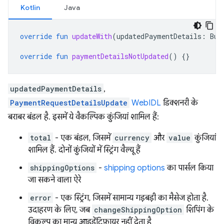
Kotlin
Java
override
fun
updateWith
(
updatedPaymentDetails
:
Bun
override
fun
paymentDetailsNotUpdated
()
{}
updatedPaymentDetails
,
PaymentRequestDetailsUpdate
WebIDL
डिक्शनरी के
बराबर बंडल है. इसमें ये वैकल्पिक कुंजियां शामिल हैं:
total
- एक बंडल, जिसमें
currency
और
value
कुंजियां
शामिल हैं. दोनों कुंजियों में स्ट्रिंग वैल्यू हैं
shippingOptions
-
shipping options
का पार्सल किया
जा सकने वाला ऐरे
error
- एक स्ट्रिंग, जिसमें सामान्य गड़बड़ी का मैसेज होता है.
उदाहरण के लिए, जब
changeShippingOption
शिपिंग के
विकल्प का मान्य आइडेंटिफ़ायर नहीं देता है