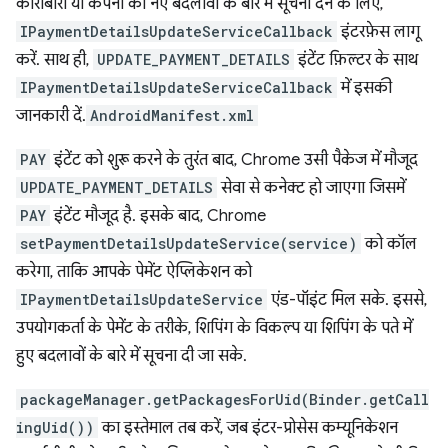
कारोबारी या कंपनी को नए बदलावों के बारे में सूचना देने के लिए,
IPaymentDetailsUpdateServiceCallback
इंटरफ़ेस लागू
करें. साथ ही,
UPDATE_PAYMENT_DETAILS
इंटेंट फ़िल्टर के साथ
IPaymentDetailsUpdateServiceCallback
में इसकी
जानकारी दें.
AndroidManifest.xml
PAY
इंटेंट को शुरू करने के तुरंत बाद, Chrome उसी पैकेज में मौजूद
UPDATE_PAYMENT_DETAILS
सेवा से कनेक्ट हो जाएगा जिसमें
PAY
इंटेंट मौजूद है. इसके बाद, Chrome
setPaymentDetailsUpdateService(service)
को कॉल
करेगा, ताकि आपके पेमेंट ऐप्लिकेशन को
IPaymentDetailsUpdateService
एंड-पॉइंट मिल सके. इससे,
उपयोगकर्ता के पेमेंट के तरीके, शिपिंग के विकल्प या शिपिंग के पते में
हुए बदलावों के बारे में सूचना दी जा सके.
packageManager.getPackagesForUid(Binder.getCall
ingUid())
का इस्तेमाल तब करें, जब इंटर-प्रोसेस कम्यूनिकेशन