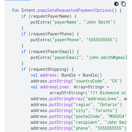
fun
Intent
.
populateRequestedPaymentOptions
()
{
if
(
requestPayerName
)
{
putExtra
(
"payerName"
,
"John Smith"
)
}
if
(
requestPayerPhone
)
{
putExtra
(
"payerPhone"
,
"5555555555"
)
}
if
(
requestPayerEmail
)
{
putExtra
(
"payerEmail"
,
"john.smith@gmail.
}
if
(
requestShipping
)
{
val
address
:
Bundle
=
Bundle
()
address
.
putString
(
"countryCode"
,
"CA"
)
val
addressLines
:
Array<String>
=
arrayOf<String>
(
"111 Richmond st. 
address
.
putStringArray
(
"addressLines"
,
add
address
.
putString
(
"region"
,
"Ontario"
)
address
.
putString
(
"city"
,
"Toronto"
)
address
.
putString
(
"postalCode"
,
"M5H2G4"
)
address
.
putString
(
"recipient"
,
"John Smith
address
.
putString
(
"phone"
,
"5555555555"
)