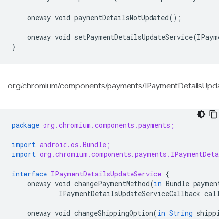
oneway
void
paymentDetailsNotUpdated
();
oneway
void
setPaymentDetailsUpdateService
(
IPaym
}
org/chromium/components/payments/IPaymentDetailsUpdat
package
org.chromium.components.payments;
import
android.os.Bundle;
import
org.chromium.components.payments.IPaymentDeta
interface
IPaymentDetailsUpdateService
{
oneway
void
changePaymentMethod
(
in
Bundle
paymen
IPaymentDetailsUpdateServiceCallback
cal
oneway
void
changeShippingOption
(
in
String
shipp