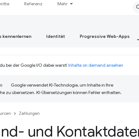
hritte
Referenz
Mehr
s kennenlernen
Identität
Progressive Web-Apps
 du bei der Google I/O dabei warst!
Inhalte on demand ansehen
Google verwendet KI-Technologie, um Inhalte in Ihre
he zu übersetzen. KI-Übersetzungen können Fehler enthalten.
urcen
Zahlungen
nd- und Kontaktdaten