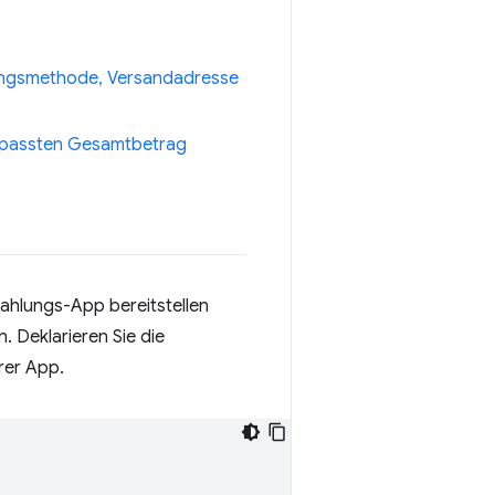
ungsmethode, Versandadresse
ngepassten Gesamtbetrag
Zahlungs-App bereitstellen
. Deklarieren Sie die
rer App.