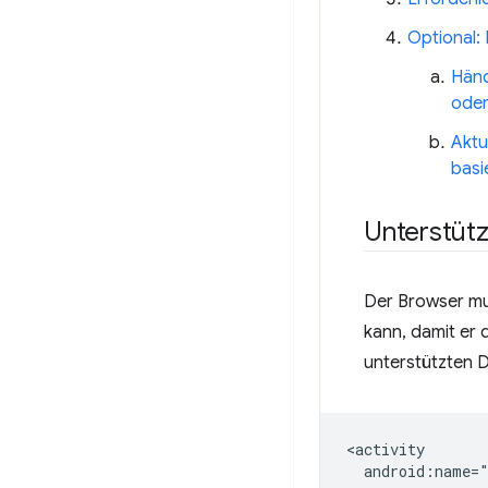
Optional:
Händ
oder
Aktu
basi
Unterstütz
Der Browser mus
kann, damit er 
unterstützten 