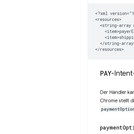
<?xml
version="
<string-array
</string-array>
PAY
-Inten
Der Händler ka
Chrome stellt di
paymentOptio
payment
Opt