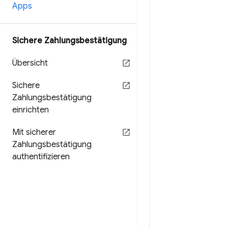
Apps
Sichere Zahlungsbestätigung
Übersicht
Sichere
Zahlungsbestätigung
einrichten
Mit sicherer
Zahlungsbestätigung
authentifizieren