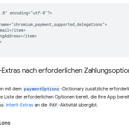
1.0"
encoding="utf-8"?>



t-Extras nach erforderlichen Zahlungsopti
nn mit dem
paymentOptions
-Dictionary zusätzliche erforder
e Liste der erforderlichen Optionen bereit, die Ihre App bereit
ns
Intent-Extras
an die
PAY
-Aktivität übergibt.
ions