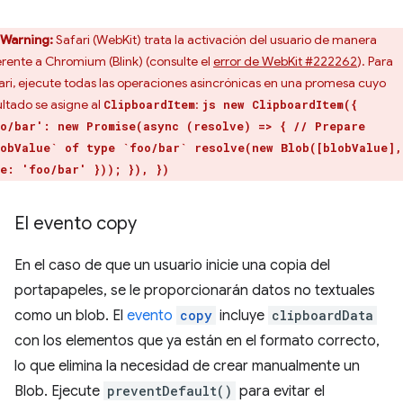
Warning:
Safari (WebKit) trata la activación del usuario de manera
erente a Chromium (Blink) (consulte el
error de WebKit #222262
). Para
ari, ejecute todas las operaciones asincrónicas en una promesa cuyo
ultado se asigne al
:
ClipboardItem
js new ClipboardItem({
o/bar': new Promise(async (resolve) => { // Prepare
obValue` of type `foo/bar` resolve(new Blob([blobValue],
e: 'foo/bar' })); }), })
El evento copy
En el caso de que un usuario inicie una copia del
portapapeles, se le proporcionarán datos no textuales
como un blob. El
evento
copy
incluye
clipboardData
con los elementos que ya están en el formato correcto,
lo que elimina la necesidad de crear manualmente un
Blob. Ejecute
preventDefault()
para evitar el