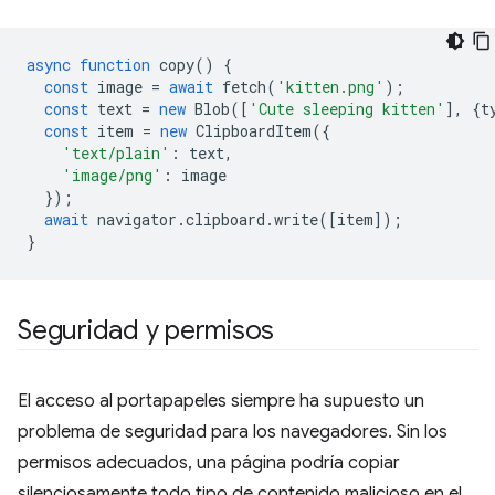
async
function
copy
()
{
const
image
=
await
fetch
(
'kitten.png'
);
const
text
=
new
Blob
([
'Cute sleeping kitten'
],
{
t
const
item
=
new
ClipboardItem
({
'text/plain'
:
text
,
'image/png'
:
image
});
await
navigator
.
clipboard
.
write
([
item
]);
}
Seguridad y permisos
El acceso al portapapeles siempre ha supuesto un
problema de seguridad para los navegadores. Sin los
permisos adecuados, una página podría copiar
silenciosamente todo tipo de contenido malicioso en el