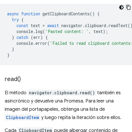
async
function
getClipboardContents
()
{
try
{
const
text
=
await
navigator
.
clipboard
.
readText
(
console
.
log
(
'Pasted content: '
,
text
);
}
catch
(
err
)
{
console
.
error
(
'Failed to read clipboard contents
}
}
read(
)
El método
navigator.clipboard.read()
también es
asincrónico y devuelve una Promesa. Para leer una
imagen del portapapeles, obtenga una lista de
ClipboardItem
y luego repita la iteración sobre ellos.
Cada
ClipboardItem
puede albergar contenido de