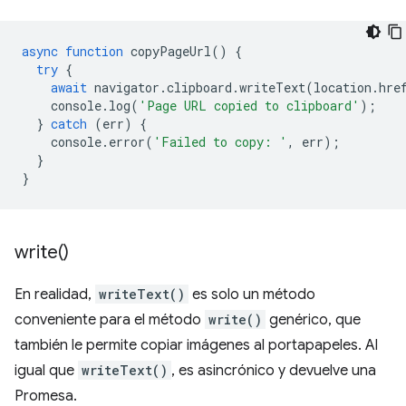
async
function
copyPageUrl
()
{
try
{
await
navigator
.
clipboard
.
writeText
(
location
.
hre
console
.
log
(
'Page URL copied to clipboard'
);
}
catch
(
err
)
{
console
.
error
(
'Failed to copy: '
,
err
);
}
}
write(
)
En realidad,
writeText()
es solo un método
conveniente para el método
write()
genérico, que
también le permite copiar imágenes al portapapeles. Al
igual que
writeText()
, es asincrónico y devuelve una
Promesa.