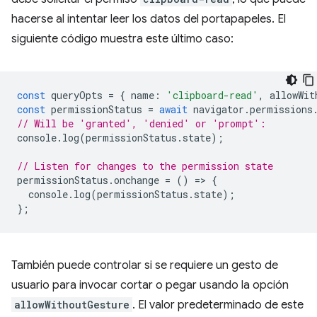
hacerse al intentar leer los datos del portapapeles. El
siguiente código muestra este último caso:
const
queryOpts
=
{
name
:
'clipboard-read'
,
allowWit
const
permissionStatus
=
await
navigator
.
permissions
// Will be 'granted', 'denied' or 'prompt':
console
.
log
(
permissionStatus
.
state
);
// Listen for changes to the permission state
permissionStatus
.
onchange
=
()
=
>
{
console
.
log
(
permissionStatus
.
state
);
};
También puede controlar si se requiere un gesto de
usuario para invocar cortar o pegar usando la opción
allowWithoutGesture
. El valor predeterminado de este