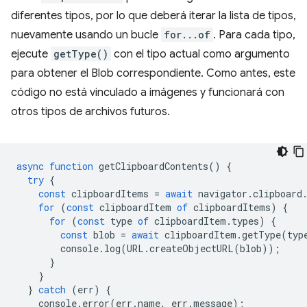
diferentes tipos, por lo que deberá iterar la lista de tipos,
nuevamente usando un bucle
for...of
. Para cada tipo,
ejecute
getType()
con el tipo actual como argumento
para obtener el Blob correspondiente. Como antes, este
código no está vinculado a imágenes y funcionará con
otros tipos de archivos futuros.
async
function
getClipboardContents
()
{
try
{
const
clipboardItems
=
await
navigator
.
clipboard
for
(
const
clipboardItem
of
clipboardItems
)
{
for
(
const
type
of
clipboardItem
.
types
)
{
const
blob
=
await
clipboardItem
.
getType
(
typ
console
.
log
(
URL
.
createObjectURL
(
blob
));
}
}
}
catch
(
err
)
{
console
.
error
(
err
.
name
,
err
.
message
);