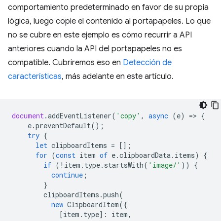
comportamiento predeterminado en favor de su propia
lógica, luego copie el contenido al portapapeles. Lo que
no se cubre en este ejemplo es cómo recurrir a API
anteriores cuando la API del portapapeles no es
compatible. Cubriremos eso en
Detección de
características
, más adelante en este artículo.
document
.
addEventListener
(
'copy'
,
async
(
e
)
=
>
{
e
.
preventDefault
();
try
{
let
clipboardItems
=
[];
for
(
const
item
of
e
.
clipboardData
.
items
)
{
if
(
!
item
.
type
.
startsWith
(
'image/'
))
{
continue
;
}
clipboardItems
.
push
(
new
ClipboardItem
({
[
item
.
type
]
:
item
,