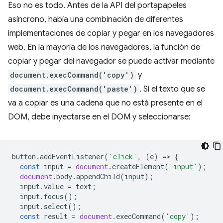
Eso no es todo. Antes de la API del portapapeles
asíncrono, había una combinación de diferentes
implementaciones de copiar y pegar en los navegadores
web. En la mayoría de los navegadores, la función de
copiar y pegar del navegador se puede activar mediante
document.execCommand('copy')
y
document.execCommand('paste')
. Si el texto que se
va a copiar es una cadena que no está presente en el
DOM, debe inyectarse en el DOM y seleccionarse:
button
.
addEventListener
(
'click'
,
(
e
)
=
>
{
const
input
=
document
.
createElement
(
'input'
);
document
.
body
.
appendChild
(
input
);
input
.
value
=
text
;
input
.
focus
();
input
.
select
();
const
result
=
document
.
execCommand
(
'copy'
);