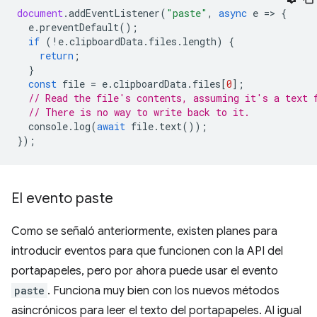
document
.
addEventListener
(
"paste"
,
async
e
=
>
{
e
.
preventDefault
();
if
(
!
e
.
clipboardData
.
files
.
length
)
{
return
;
}
const
file
=
e
.
clipboardData
.
files
[
0
];
// Read the file's contents, assuming it's a text 
// There is no way to write back to it.
console
.
log
(
await
file
.
text
());
});
El evento paste
Como se señaló anteriormente, existen planes para
introducir eventos para que funcionen con la API del
portapapeles, pero por ahora puede usar el evento
paste
. Funciona muy bien con los nuevos métodos
asincrónicos para leer el texto del portapapeles. Al igual