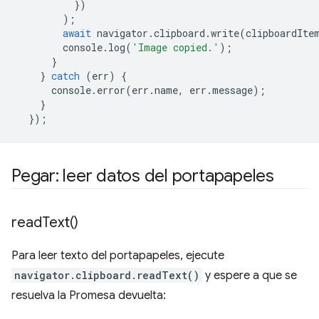
})
);
await
navigator
.
clipboard
.
write
(
clipboardIte
console
.
log
(
'Image copied.'
);
}
}
catch
(
err
)
{
console
.
error
(
err
.
name
,
err
.
message
);
}
});
Pegar: leer datos del portapapeles
read
Text(
)
Para leer texto del portapapeles, ejecute
navigator.clipboard.readText()
y espere a que se
resuelva la Promesa devuelta: