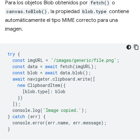
Para los objetos Blob obtenidos por
fetch()
o
canvas.toBlob()
, la propiedad
blob.type
contiene
automáticamente el tipo MIME correcto para una
imagen.
try
{
const
imgURL
=
'/images/generic/file.png'
;
const
data
=
await
fetch
(
imgURL
);
const
blob
=
await
data
.
blob
();
await
navigator
.
clipboard
.
write
([
new
ClipboardItem
({
[
blob
.
type
]
:
blob
})
]);
console
.
log
(
'Image copied.'
);
}
catch
(
err
)
{
console
.
error
(
err
.
name
,
err
.
message
);
}