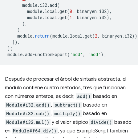
module
.
i32
.
add
(
module
.
local
.
get
(
0
,
binaryen
.
i32
),
module
.
local
.
get
(
1
,
binaryen
.
i32
),
),
),
module
.
return
(
module
.
local
.
get
(
2
,
binaryen
.
i32
))
]),
);
module
.
addFunctionExport
(
'add'
,
'add'
);
Después de procesar el árbol de sintaxis abstracta, el
módulo contiene cuatro métodos, tres que funcionan
con números enteros, es decir,
add()
basado en
Module#i32.add()
,
subtract()
basado en
Module#i32.sub()
,
multiply()
basado en
Module#i32.mul()
y el valor atípico
divide()
basado
en
Module#f64.div()
, ya que ExampleScript también