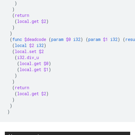
)
)
(
return
(
local.get
$2
)
)
)
(
func
$deadcode
(
param
$0
i32
)
(
param
$1
i32
)
(
resu
(
local
$2
i32
)
(
local.set
$2
(
i32.div_u
(
local.get
$0
)
(
local.get
$1
)
)
)
(
return
(
local.get
$2
)
)
)
)