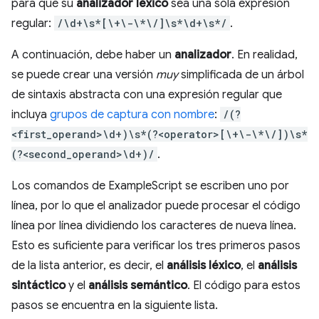
para que su
analizador léxico
sea una sola expresión
regular:
/\d+\s*[\+\-\*\/]\s*\d+\s*/
.
A continuación, debe haber un
analizador
. En realidad,
se puede crear una versión
muy
simplificada de un árbol
de sintaxis abstracta con una expresión regular que
incluya
grupos de captura con nombre
:
/(?
<first_operand>\d+)\s*(?<operator>[\+\-\*\/])\s*
(?<second_operand>\d+)/
.
Los comandos de ExampleScript se escriben uno por
línea, por lo que el analizador puede procesar el código
línea por línea dividiendo los caracteres de nueva línea.
Esto es suficiente para verificar los tres primeros pasos
de la lista anterior, es decir, el
análisis léxico
, el
análisis
sintáctico
y el
análisis semántico
. El código para estos
pasos se encuentra en la siguiente lista.