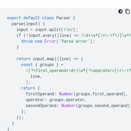
export
default
class
Parser
{
parse
(
input
)
{
input
=
input
.
split
(
/\n/
);
if
(
!
input
.
every
((
line
)
=
>
/\d+\s*[\+\-\*\/]\s*
throw
new
Error
(
'Parse error'
);
}
return
input
.
map
((
line
)
=
>
{
const
{
groups
}
=
/(?<first_operand>\d+)\s*(?<operator>[\+\-\
line
,
);
return
{
firstOperand
:
Number
(
groups
.
first_operand
),
operator
:
groups
.
operator
,
secondOperand
:
Number
(
groups
.
second_operand
)
};
});
}
}