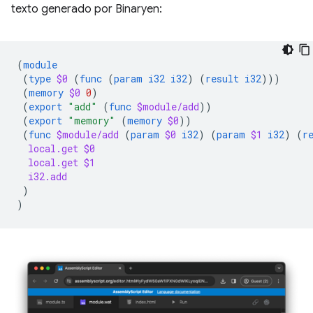
texto generado por Binaryen:
(
module
(
type
$0
(
func
(
param
i32
i32
)
(
result
i32
)))
(
memory
$0
0
)
(
export
"add"
(
func
$module/add
))
(
export
"memory"
(
memory
$0
))
(
func
$module/add
(
param
$0
i32
)
(
param
$1
i32
)
(
r
local.get
$0
local.get
$1
i32.add
)
)