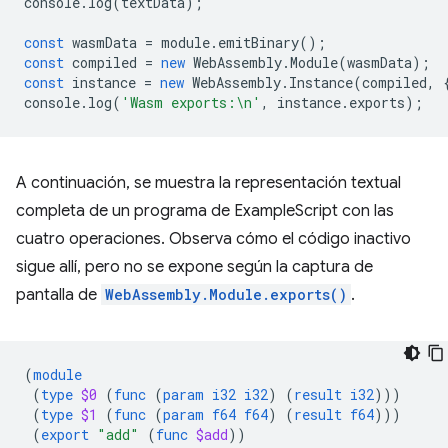
console
.
log
(
textData
);
const
wasmData
=
module
.
emitBinary
();
const
compiled
=
new
WebAssembly
.
Module
(
wasmData
);
const
instance
=
new
WebAssembly
.
Instance
(
compiled
,
console
.
log
(
'Wasm exports:\n'
,
instance
.
exports
);
A continuación, se muestra la representación textual
completa de un programa de ExampleScript con las
cuatro operaciones. Observa cómo el código inactivo
sigue allí, pero no se expone según la captura de
pantalla de
WebAssembly.Module.exports()
.
(
module
(
type
$0
(
func
(
param
i32
i32
)
(
result
i32
)))
(
type
$1
(
func
(
param
f64
f64
)
(
result
f64
)))
(
export
"add"
(
func
$add
))