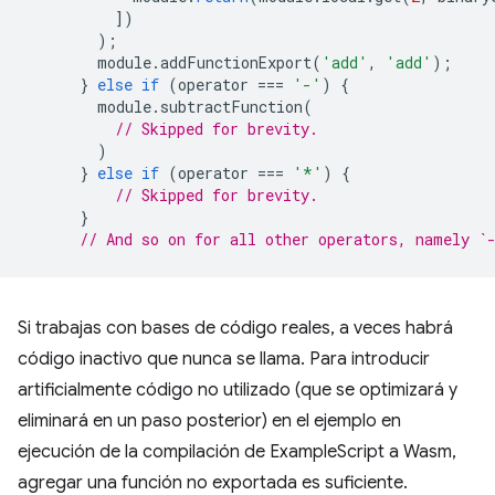
])
);
module
.
addFunctionExport
(
'add'
,
'add'
);
}
else
if
(
operator
===
'-'
)
{
module
.
subtractFunction
(
// Skipped for brevity.
)
}
else
if
(
operator
===
'*'
)
{
// Skipped for brevity.
}
// And so on for all other operators, namely `
Si trabajas con bases de código reales, a veces habrá
código inactivo que nunca se llama. Para introducir
artificialmente código no utilizado (que se optimizará y
eliminará en un paso posterior) en el ejemplo en
ejecución de la compilación de ExampleScript a Wasm,
agregar una función no exportada es suficiente.