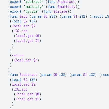
(
export
"subtract"
(
func
$subtract
))
(
export
"multiply"
(
func
$multiply
))
(
export
"divide"
(
func
$divide
))
(
func
$add
(
param
$0
i32
)
(
param
$1
i32
)
(
result
i3
(
local
$2
i32
)
(
local.set
$2
(
i32.add
(
local.get
$0
)
(
local.get
$1
)
)
)
(
return
(
local.get
$2
)
)
)
(
func
$subtract
(
param
$0
i32
)
(
param
$1
i32
)
(
resu
(
local
$2
i32
)
(
local.set
$2
(
i32.sub
(
local.get
$0
)
(
local.get
$1
)
)
)