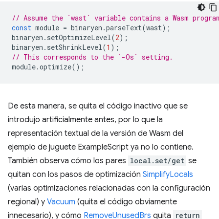
// Assume the `wast` variable contains a Wasm progra
const
module
=
binaryen
.
parseText
(
wast
);
binaryen
.
setOptimizeLevel
(
2
);
binaryen
.
setShrinkLevel
(
1
);
// This corresponds to the `-Os` setting.
module
.
optimize
();
De esta manera, se quita el código inactivo que se
introdujo artificialmente antes, por lo que la
representación textual de la versión de Wasm del
ejemplo de juguete ExampleScript ya no lo contiene.
También observa cómo los pares
local.set/get
se
quitan con los pasos de optimización
SimplifyLocals
(varias optimizaciones relacionadas con la configuración
regional) y
Vacuum
(quita el código obviamente
innecesario), y cómo
RemoveUnusedBrs
quita
return