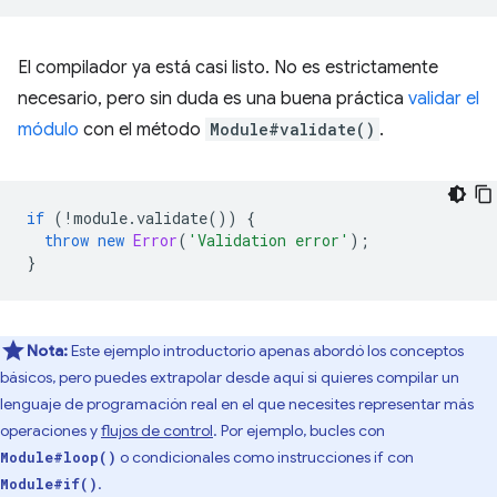
El compilador ya está casi listo. No es estrictamente
necesario, pero sin duda es una buena práctica
validar el
módulo
con el método
Module#validate()
.
if
(
!
module
.
validate
())
{
throw
new
Error
(
'Validation error'
);
}
Nota:
Este ejemplo introductorio apenas abordó los conceptos
básicos, pero puedes extrapolar desde aquí si quieres compilar un
lenguaje de programación real en el que necesites representar más
operaciones y
flujos de control
. Por ejemplo, bucles con
o condicionales como instrucciones if con
Module#loop()
.
Module#if()