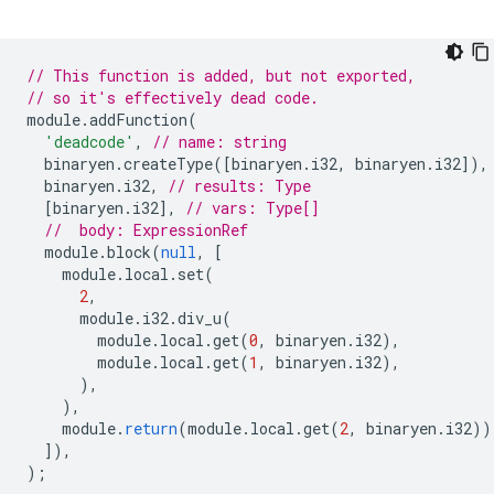
// This function is added, but not exported,
// so it's effectively dead code.
module
.
addFunction
(
'deadcode'
,
// name: string
binaryen
.
createType
([
binaryen
.
i32
,
binaryen
.
i32
]),
binaryen
.
i32
,
// results: Type
[
binaryen
.
i32
],
// vars: Type[]
//  body: ExpressionRef
module
.
block
(
null
,
[
module
.
local
.
set
(
2
,
module
.
i32
.
div_u
(
module
.
local
.
get
(
0
,
binaryen
.
i32
),
module
.
local
.
get
(
1
,
binaryen
.
i32
),
),
),
module
.
return
(
module
.
local
.
get
(
2
,
binaryen
.
i32
))
]),
);