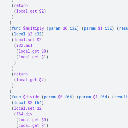
(
return
(
local.get
$2
)
)
)
(
func
$multiply
(
param
$0
i32
)
(
param
$1
i32
)
(
res
(
local
$2
i32
)
(
local.set
$2
(
i32.mul
(
local.get
$0
)
(
local.get
$1
)
)
)
(
return
(
local.get
$2
)
)
)
(
func
$divide
(
param
$0
f64
)
(
param
$1
f64
)
(
result
(
local
$2
f64
)
(
local.set
$2
(
f64.div
(
local.get
$0
)
(
local.get
$1
)