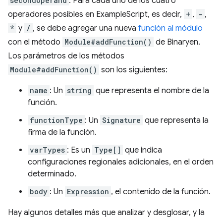
secondOperand
. Para cada uno de los cuatro
operadores posibles en ExampleScript, es decir,
+
,
-
,
*
y
/
, se debe agregar una nueva
función al módulo
con el método
Module#addFunction()
de Binaryen.
Los parámetros de los métodos
Module#addFunction()
son los siguientes:
name
: Un
string
que representa el nombre de la
función.
functionType
: Un
Signature
que representa la
firma de la función.
varTypes
: Es un
Type[]
que indica
configuraciones regionales adicionales, en el orden
determinado.
body
: Un
Expression
, el contenido de la función.
Hay algunos detalles más que analizar y desglosar, y la