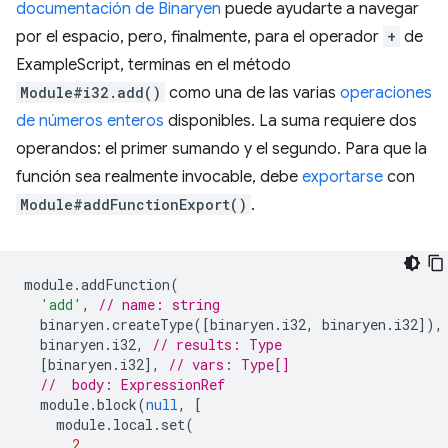
documentación de Binaryen
puede ayudarte a navegar
por el espacio, pero, finalmente, para el operador
+
de
ExampleScript, terminas en el método
Module#i32.add()
como una de las varias
operaciones
de números enteros
disponibles. La suma requiere dos
operandos: el primer sumando y el segundo. Para que la
función sea realmente invocable, debe
exportarse
con
Module#addFunctionExport()
.
module
.
addFunction
(
'add'
,
// name: string
binaryen
.
createType
([
binaryen
.
i32
,
binaryen
.
i32
]),
binaryen
.
i32
,
// results: Type
[
binaryen
.
i32
],
// vars: Type[]
//  body: ExpressionRef
module
.
block
(
null
,
[
module
.
local
.
set
(
2
,