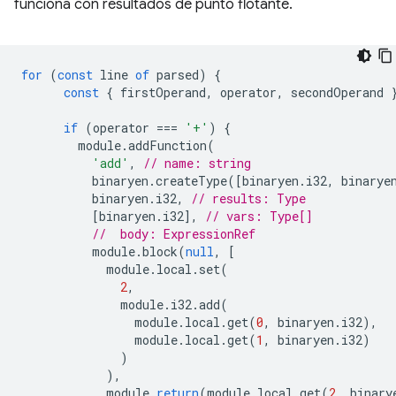
funciona con resultados de punto flotante.
for
(
const
line
of
parsed
)
{
const
{
firstOperand
,
operator
,
secondOperand
if
(
operator
===
'+'
)
{
module
.
addFunction
(
'add'
,
// name: string
binaryen
.
createType
([
binaryen
.
i32
,
binarye
binaryen
.
i32
,
// results: Type
[
binaryen
.
i32
],
// vars: Type[]
//  body: ExpressionRef
module
.
block
(
null
,
[
module
.
local
.
set
(
2
,
module
.
i32
.
add
(
module
.
local
.
get
(
0
,
binaryen
.
i32
),
module
.
local
.
get
(
1
,
binaryen
.
i32
)
)
),
module
.
return
(
module
.
local
.
get
(
2
,
binary