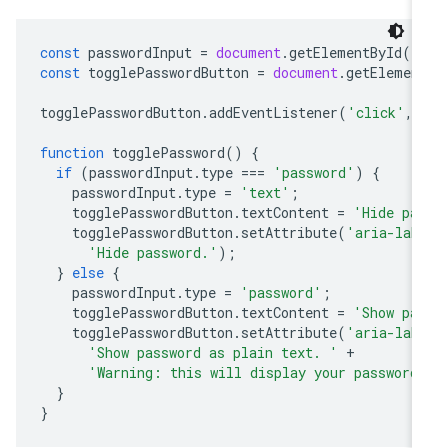
const
passwordInput
=
document
.
getElementById
(
'
const
togglePasswordButton
=
document
.
getElemen
togglePasswordButton
.
addEventListener
(
'click'
,
function
togglePassword
()
{
if
(
passwordInput
.
type
===
'password'
)
{
passwordInput
.
type
=
'text'
;
togglePasswordButton
.
textContent
=
'Hide pa
togglePasswordButton
.
setAttribute
(
'aria-lab
'Hide password.'
);
}
else
{
passwordInput
.
type
=
'password'
;
togglePasswordButton
.
textContent
=
'Show pa
togglePasswordButton
.
setAttribute
(
'aria-lab
'Show password as plain text. '
+
'Warning: this will display your password
}
}