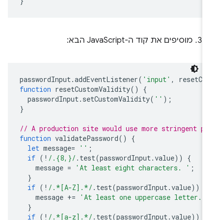
}
מוסיפים את קוד ה-JavaScript הבא:
passwordInput
.
addEventListener
(
'input'
,
resetCu
function
resetCustomValidity
()
{
passwordInput
.
setCustomValidity
(
''
);
}
// A production site would use more stringent p
function
validatePassword
()
{
let
message
=
''
;
if
(
!
/.{8,}/
.
test
(
passwordInput
.
value
))
{
message
=
'At least eight characters. '
;
}
if
(
!
/.*[A-Z].*/
.
test
(
passwordInput
.
value
))
{
message
+=
'At least one uppercase letter. 
}
if
(
!
/.*[a-z].*/
.
test
(
passwordInput
.
value
))
{