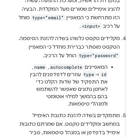
במקלדת הראשית, ומערכת ההפעלה עשויה
להציג אימיילים שמורים מעל המקלדת. הבעיה
הזו מתרחשת כי המאפיין
type="email"
מוחל
על רכיב
<input>
.
מקלידים טקסט כלשהו בשדה להזנת הסיסמה.
הטקסט מוסתר כברירת מחדל כי המאפיין
type="password"
הוחל על הרכיב.
המאפיינים
autocomplete
,‏
name
,‏
id
ו-
type
עוזרים לדפדפנים להבין
את התפקיד של שדות הקלט כדי
לאחסן נתונים שאפשר להשתמש
בהם בהמשך למילוי אוטומטי
ולמנהלי סיסמאות.
מתמקדים בשדה להזנת כתובת האימייל
במחשב ומקלידים טקסט. אם שמרתם כתובות
אימייל בדפדפן או במנהל סיסמאות, סביר