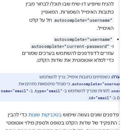
להניח שיופיע דו-שיח שבו תוכלו לבחור מבין
כתובות האימייל השמורות. המאפיין
autocomplete="username"
חל על קלט
האימייל.
autocomplete="username"
ו-
autocomplete="current-password"
עוזרים לדפדפנים להשתמש בערכים שמורים
כדי למלא אוטומטית את שדות הקלט.
הערה:
כשמזינים כתובות אימייל, צריך להשתמש
, כי מנהלי סיסמאות מזהים את
autocomplete="username
, למרות שצריך להשתמש ב-
, ב-
name="email"
type="email"
usern
 גם ב-
.
id="email"
דפדפנים שונים נעשה שימוש
בטכניקות שונות
כדי להבין
ת התפקיד של שדות הקלט בטופס ולספק מילוי אוטומטי