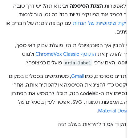
ב לאפשרות
הצגת הסיסמה
ויבינו אותה? יש דרך טובה
תר לספק את הפונקציונליות הזו? זה זמן טוב לנסות
דיקת שימושיות של הנחות
עם קבוצה קטנה של חברים או
מיתים.
י להבין איך הפונקציונליות הזו פועלת עם קוראי מסך,
ריך להתקין את
התוסף ChromeVox Classic
ולנווט
טופס. האם ערכי
aria-label
פועלים כמצופה?
אתרים מסוימים, כמו
Gmail
, משתמשים בסמלים במקום
טקסט כדי להציג את הסיסמה או להסתיר אותה. אחרי
שתסיימו את ה-codelab הזה, תוכלו להטמיע את הפתרון
 באמצעות תמונות SVG. אפשר לעיין בסמלים של
.
Material Desi
ך הקוד אמור להיראות בשלב הזה: