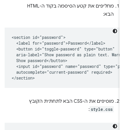
מחליפים את קטע הסיסמה בקוד ה-HTML
הבא:
<section id="password">

  <label for="password">Password</label>

  <button id="toggle-password" type="button"

  aria-label="Show password as plain text. Warni
  Show password</button>

  <input id="password" name="password" type="pas
  autocomplete="current-password" required>

מוסיפים את ה-CSS הבא לתחתית הקובץ
:
style.css