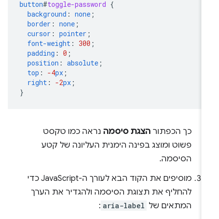
button
#
toggle-password
{
background
:
none
;
border
:
none
;
cursor
:
pointer
;
font-weight
:
300
;
padding
:
0
;
position
:
absolute
;
top
:
-4
px
;
right
:
-2
px
;
}
כך הכפתור
הצגת סיסמה
נראה כמו טקסט
פשוט ומוצג בפינה הימנית העליונה של קטע
הסיסמה.
מוסיפים את הקוד הבא לעורך ה-JavaScript כדי
להחליף את תצוגת הסיסמה ולהגדיר את הערך
המתאים של
aria-label
: