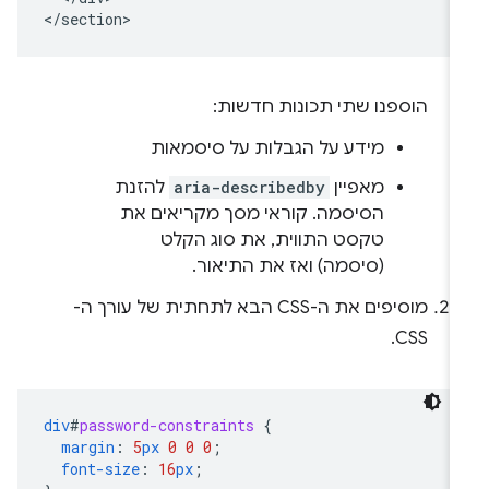
הוספנו שתי תכונות חדשות:
מידע על הגבלות על סיסמאות
מאפיין
aria-describedby
להזנת
הסיסמה. קוראי מסך מקריאים את
טקסט התווית, את סוג הקלט
(סיסמה) ואז את התיאור.
מוסיפים את ה-CSS הבא לתחתית של עורך ה-
CSS.
div
#
password-constraints
{
margin
:
5
px
0
0
0
;
font-size
:
16
px
;