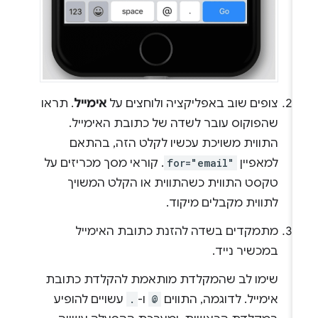
צופים שוב באפליקציה ולוחצים על
אימייל
. תראו
שהפוקוס עובר לשדה של כתובת האימייל.
התווית משויכת עכשיו לקלט הזה, בהתאם
למאפיין
for="email"
. קוראי מסך מכריזים על
טקסט התווית כשהתווית או הקלט המשויך
לתווית מקבלים מיקוד.
מתמקדים בשדה להזנת כתובת האימייל
במכשיר נייד.
שימו לב שהמקלדת מותאמת להקלדת כתובת
אימייל. לדוגמה, התווים
@
ו-
.
עשויים להופיע