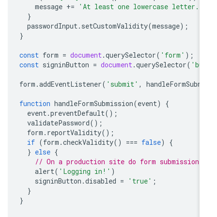
message
+=
'At least one lowercase letter.'
}
passwordInput
.
setCustomValidity
(
message
);
}
const
form
=
document
.
querySelector
(
'form'
);
const
signinButton
=
document
.
querySelector
(
'bu
form
.
addEventListener
(
'submit'
,
handleFormSubm
function
handleFormSubmission
(
event
)
{
event
.
preventDefault
();
validatePassword
();
form
.
reportValidity
();
if
(
form
.
checkValidity
()
===
false
)
{
}
else
{
// On a production site do form submission.
alert
(
'Logging in!'
)
signinButton
.
disabled
=
'true'
;
}
}