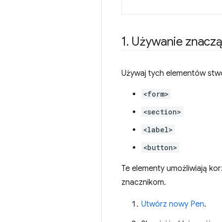
1
.
Używanie znacz
Używaj tych elementów stwo
<form>
<section>
<label>
<button>
Te elementy umożliwiają ko
znacznikom.
Utwórz nowy Pen
.