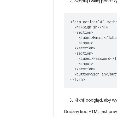
Skopiuj i wklej poniż
<form action="#" metho
  <h1>Sign in</h1>

  <section>

    <label>Email</label
    <input>

  </section>

  <section>

    <label>Password</la
    <input>

  </section>

  <button>Sign in</butt
Kliknij podgląd, aby w
Dodany kod HTML jest prawid