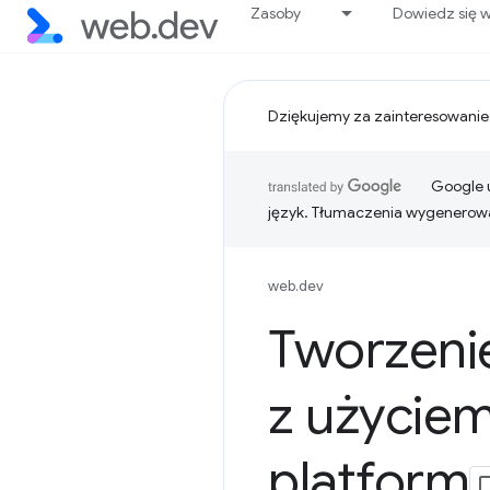
Zasoby
Dowiedz się w
Dziękujemy za zainteresowanie
Google u
język. Tłumaczenia wygenerowa
web.dev
Tworzeni
z użyciem
platform