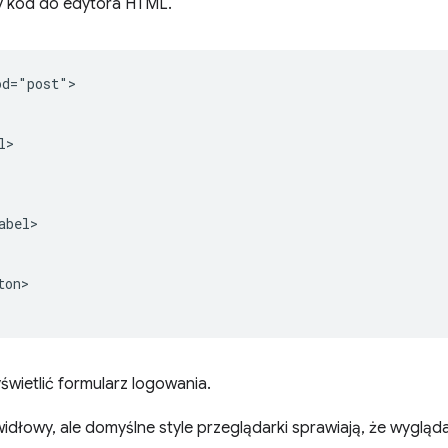
szy kod do edytora HTML.
d="post">

>

bel>

on>

yświetlić formularz logowania.
łowy, ale domyślne style przeglądarki sprawiają, że wygląda o