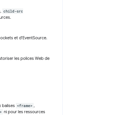
e,
child-src
urces.
Sockets et d'EventSource.
utoriser les polices Web de
x balises
<frame>
,
>
ni pour les ressources