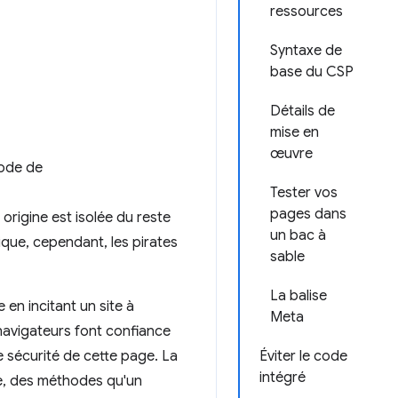
ressources
Syntaxe de
base du CSP
Détails de
mise en
œuvre
code de
Tester vos
pages dans
origine est isolée du reste
un bac à
ique, cependant, les pirates
sable
La balise
en incitant un site à
Meta
 navigateurs font confiance
e sécurité de cette page. La
Éviter le code
intégré
ve, des méthodes qu'un