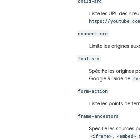
child-src
Liste les URL des nœu
https://youtube.co
connect-src
Limite les origines a
font-src
Spécifie les origines 
Google à l'aide de
fo
form-action
Liste les points de te
frame-ancestors
Spécifie les sources p
<iframe>
,
<embed>