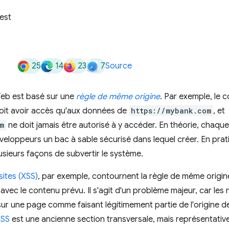
est
25
14
23
7
Source
Web est basé sur une
règle de même origine
. Par exemple, le 
oit avoir accès qu'aux données de
https://mybank.com
, et
m
ne doit jamais être autorisé à y accéder. En théorie, chaque 
veloppeurs un bac à sable sécurisé dans lequel créer. En prat
usieurs façons de subvertir le système.
sites (XSS)
, par exemple, contournent la règle de même origine 
 avec le contenu prévu. Il s'agit d'un problème majeur, car les
 sur une page comme faisant légitimement partie de l'origine d
XSS
est une ancienne section transversale, mais représentati