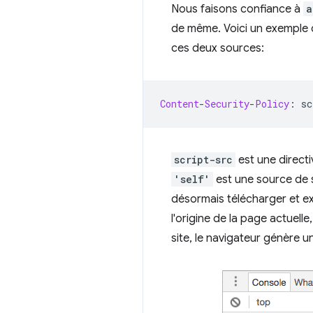
Nous faisons confiance à
a
de même. Voici un exemple de
ces deux sources:
Content
-
Security
-
Policy
:
 sc
script-src
est une directi
'self'
est une source de s
désormais télécharger et e
l'origine de la page actuell
site, le navigateur génère un