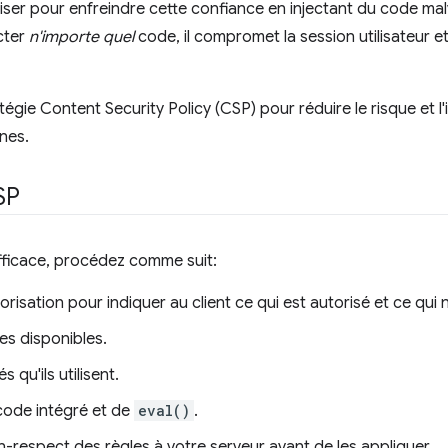
liser pour enfreindre cette confiance en injectant du code malve
cter
n'importe quel
code, il compromet la session utilisateur 
tégie Content Security Policy (CSP) pour réduire le risque et 
nes.
SP
ficace, procédez comme suit:
torisation pour indiquer au client ce qui est autorisé et ce qui n
es disponibles.
 qu'ils utilisent.
u code intégré et de
eval()
.
n-respect des règles à votre serveur avant de les appliquer.