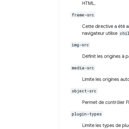
HTML.
frame-src
Cette directive a été a
navigateur utilise
chi
img-src
Définit les origines à
media-src
Limite les origines au
object-src
Permet de contrôler Fl
plugin-types
Limite les types de pl