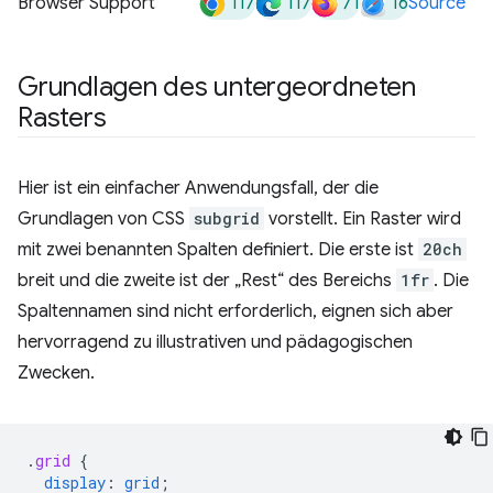
117
117
71
16
Browser Support
Source
Grundlagen des untergeordneten
Rasters
Hier ist ein einfacher Anwendungsfall, der die
Grundlagen von CSS
subgrid
vorstellt. Ein Raster wird
mit zwei benannten Spalten definiert. Die erste ist
20ch
breit und die zweite ist der „Rest“ des Bereichs
1fr
. Die
Spaltennamen sind nicht erforderlich, eignen sich aber
hervorragend zu illustrativen und pädagogischen
Zwecken.
.
grid
{
display
:
grid
;