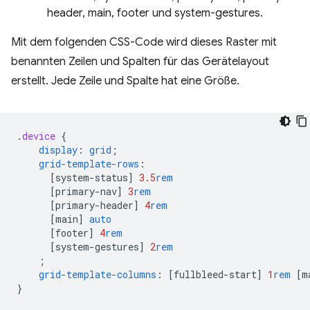
Mit dem folgenden CSS-Code wird dieses Raster mit
benannten Zeilen und Spalten für das Gerätelayout
erstellt. Jede Zeile und Spalte hat eine Größe.
.
device
{
display
:
grid
;
grid-template-rows
:
[
system-status
]
3.5
rem
[
primary-nav
]
3
rem
[
primary-header
]
4
rem
[
main
]
auto
[
footer
]
4
rem
[
system-gestures
]
2
rem
;
grid-template-columns
:
[
fullbleed-start
]
1
rem
[
m
}