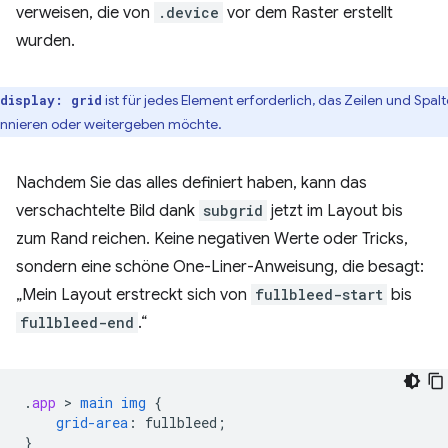
verweisen, die von
.device
vor dem Raster erstellt
wurden.
ist für jedes Element erforderlich, das Zeilen und Spal
display: grid
nnieren oder weitergeben möchte.
Nachdem Sie das alles definiert haben, kann das
verschachtelte Bild dank
subgrid
jetzt im Layout bis
zum Rand reichen. Keine negativen Werte oder Tricks,
sondern eine schöne One-Liner-Anweisung, die besagt:
„Mein Layout erstreckt sich von
fullbleed-start
bis
fullbleed-end
.“
.
app
 > 
main
img
{
grid-area
:
fullbleed
;
}