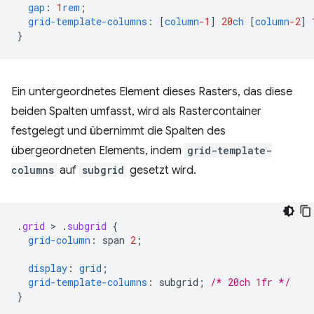
gap
:
1
rem
;
grid-template-columns
:
[
column
-1
]
20
ch
[
column
-2
]
}
Ein untergeordnetes Element dieses Rasters, das diese
beiden Spalten umfasst, wird als Rastercontainer
festgelegt und übernimmt die Spalten des
übergeordneten Elements, indem
grid-template-
columns
auf
subgrid
gesetzt wird.
.
grid
 > 
.
subgrid
{
grid-column
:
span
2
;
display
:
grid
;
grid-template-columns
:
subgrid
;
/* 20ch 1fr */
}