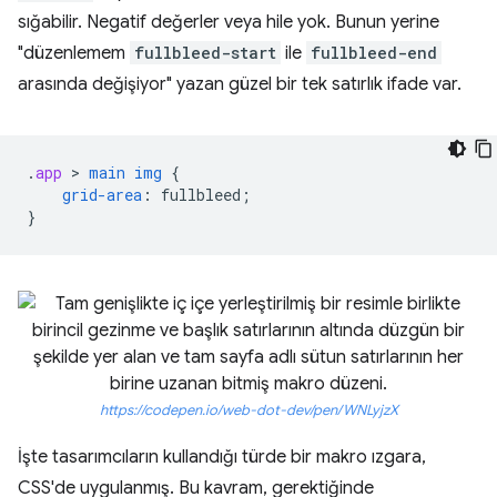
sığabilir. Negatif değerler veya hile yok. Bunun yerine
"düzenlemem
fullbleed-start
ile
fullbleed-end
arasında değişiyor" yazan güzel bir tek satırlık ifade var.
.
app
 > 
main
img
{
grid-area
:
fullbleed
;
}
https://codepen.io/web-dot-dev/pen/WNLyjzX
İşte tasarımcıların kullandığı türde bir makro ızgara,
CSS'de uygulanmış. Bu kavram, gerektiğinde