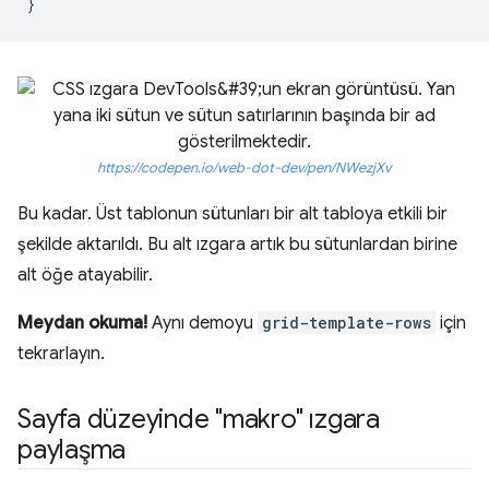
}
https://codepen.io/web-dot-dev/pen/NWezjXv
Bu kadar. Üst tablonun sütunları bir alt tabloya etkili bir
şekilde aktarıldı. Bu alt ızgara artık bu sütunlardan birine
alt öğe atayabilir.
Meydan okuma!
Aynı demoyu
grid-template-rows
için
tekrarlayın.
Sayfa düzeyinde "makro" ızgara
paylaşma