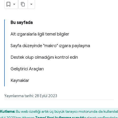
Bu sayfada
Alt ızgaralarla ilgili temel bilgiler
Sayfa düzeyinde "makro" ızgara paylaşma
Destek olup olmadığını kontrol edin
Geliştirici Araçları
Kaynaklar
Yayınlanma tarihi: 28 Eylül 2023
Kutlama:
Bu web özelliği artık üç büyük tarayıcı motorunda da kullanılabi
Eylül 2023'ten itibaren
Temel Yeni kullanıma sunuldu
olarak sınıflandırıl