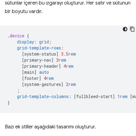
sütunlar içeren bu ızgarayı oluşturur. Her satır ve sütunun
bir boyutu vardır.
.
device
{
display
:
grid
;
grid-template-rows
:
[
system-status
]
3.5
rem
[
primary-nav
]
3
rem
[
primary-header
]
4
rem
[
main
]
auto
[
footer
]
4
rem
[
system-gestures
]
2
rem
;
grid-template-columns
:
[
fullbleed-start
]
1
rem
[
m
}
Bazı ek stiller aşağıdaki tasarımı oluşturur.