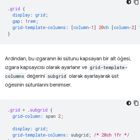
.
grid
{
display
:
grid
;
gap
:
1
rem
;
grid-template-columns
:
[
column
-1
]
20
ch
[
column
-2
]
}
Ardından, bu ızgaranın iki sütunu kapsayan bir alt öğesi,
ızgara kapsayıcısı olarak ayarlanır ve
grid-template-
columns
değerini
subgrid
olarak ayarlayarak üst
öğesinin sütunlarını benimser.
.
grid
 > 
.
subgrid
{
grid-column
:
span
2
;
display
:
grid
;
grid-template-columns
:
subgrid
;
/* 20ch 1fr */