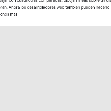
ajar con cuadrículas compartidas, dibujan líneas sobre un di
eran. Ahora los desarrolladores web también pueden hacerlo.
uchos más.