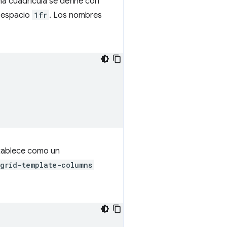
na cuadrícula se define con
l espacio
1fr
. Los nombres
stablece como un
grid-template-columns