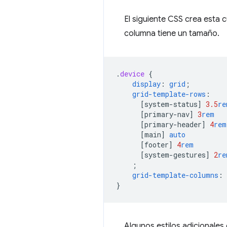
El siguiente CSS crea esta c
columna tiene un tamaño.
.
device
{
display
:
grid
;
grid-template-rows
:
[
system-status
]
3.5
re
[
primary-nav
]
3
rem
[
primary-header
]
4
rem
[
main
]
auto
[
footer
]
4
rem
[
system-gestures
]
2
re
;
grid-template-columns
:
}
Algunos estilos adicionales 