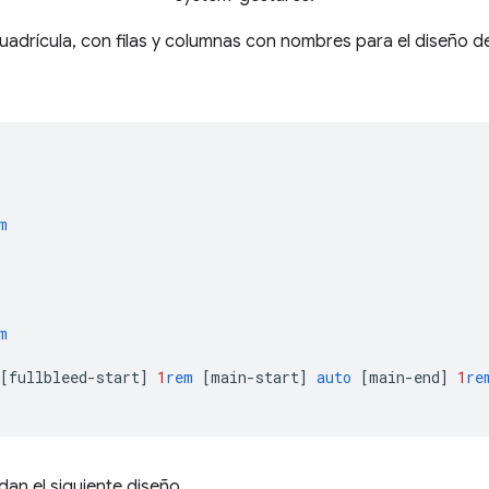
uadrícula, con filas y columnas con nombres para el diseño del
m
m
[
fullbleed-start
]
1
rem
[
main-start
]
auto
[
main-end
]
1
re
dan el siguiente diseño.