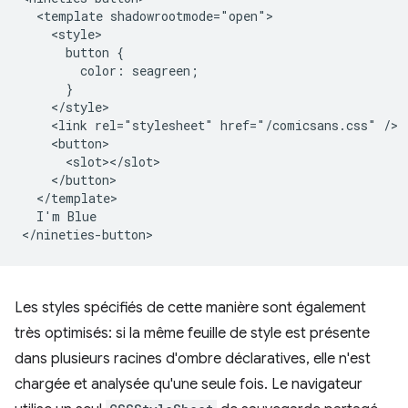
  <template shadowrootmode="open">

    <style>

      button {

        color: seagreen;

      }

    </style>

    <link rel="stylesheet" href="/comicsans.css" />

    <button>

      <slot></slot>

    </button>

  </template>

  I'm Blue

Les styles spécifiés de cette manière sont également
très optimisés: si la même feuille de style est présente
dans plusieurs racines d'ombre déclaratives, elle n'est
chargée et analysée qu'une seule fois. Le navigateur