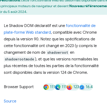
Félicitations
:cette fonctionnalité Web est désormais disponible dans l
is principaux moteurs de navigateur et devient
Nouveau référenceme
tir du 5 août 2024.
Le Shadow DOM déclaratif est une
fonctionnalité de
plate-forme Web standard
, compatible avec Chrome
depuis la version 90. Notez que les spécifications de
cette fonctionnalité ont changé en 2023 (y compris le
changement de nom de
shadowroot
en
shadowrootmode
), et que les versions normalisées les
plus récentes de toutes les parties de la fonctionnalité
sont disponibles dans la version 124 de Chrome.
111
111
123
16.4
Browser Support
Source