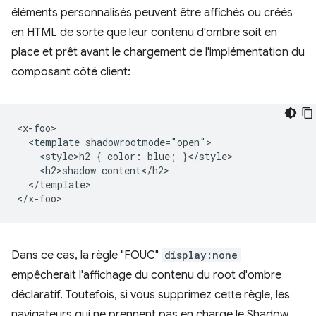
éléments personnalisés peuvent être affichés ou créés
en HTML de sorte que leur contenu d'ombre soit en
place et prêt avant le chargement de l'implémentation du
composant côté client:
<x-foo>

  <template shadowrootmode="open">

    <style>h2 { color: blue; }</style>

    <h2>shadow content</h2>

  </template>

Dans ce cas, la règle "FOUC"
display:none
empêcherait l'affichage du contenu du root d'ombre
déclaratif. Toutefois, si vous supprimez cette règle, les
navigateurs qui ne prennent pas en charge le Shadow