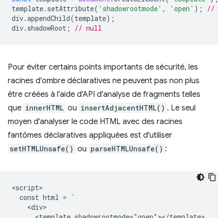
template
.
setAttribute
(
'shadowrootmode'
,
'open'
);
//
div
.
appendChild
(
template
);
div
.
shadowRoot
;
// null
Pour éviter certains points importants de sécurité, les
racines d'ombre déclaratives ne peuvent pas non plus
être créées à l'aide d'API d'analyse de fragments telles
que
innerHTML
ou
insertAdjacentHTML()
. Le seul
moyen d'analyser le code HTML avec des racines
fantômes déclaratives appliquées est d'utiliser
setHTMLUnsafe()
ou
parseHTMLUnsafe()
:
<script>

  const html = `

    <div>

      <template shadowrootmode="open"></template>
