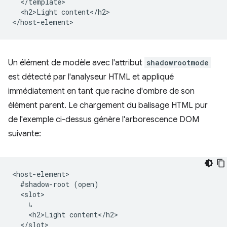
  </template>

  <h2>Light content</h2>

Un élément de modèle avec l'attribut
shadowrootmode
est détecté par l'analyseur HTML et appliqué
immédiatement en tant que racine d'ombre de son
élément parent. Le chargement du balisage HTML pur
de l'exemple ci-dessus génère l'arborescence DOM
suivante:
<host-element>

  #shadow-root (open)

  <slot>

    ↳

    <h2>Light content</h2>

  </slot>
