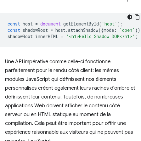
const
host
=
document
.
getElementById
(
'host'
);
const
shadowRoot
=
host
.
attachShadow
({
mode
:
'open'
})
shadowRoot
.
innerHTML
=
'<h1>Hello Shadow DOM</h1>'
;
Une API impérative comme celle-ci fonctionne
parfaitement pour le rendu côté client: les mêmes
modules JavaScript qui définissent nos éléments
personnalisés créent également leurs racines d'ombre et
définissent leur contenu. Toutefois, de nombreuses
applications Web doivent afficher le contenu côté
serveur ou en HTML statique au moment de la
compilation. Cela peut être important pour offrir une
expérience raisonnable aux visiteurs qui ne peuvent pas