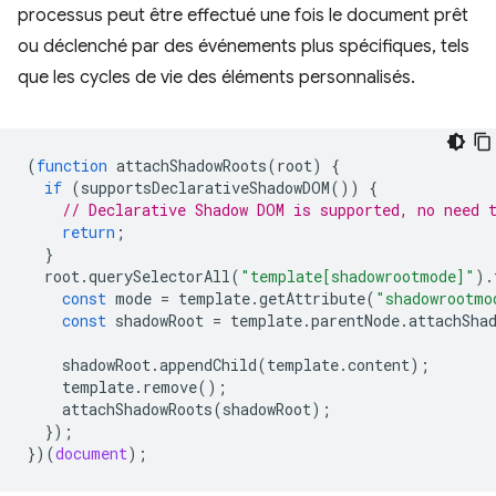
processus peut être effectué une fois le document prêt
ou déclenché par des événements plus spécifiques, tels
que les cycles de vie des éléments personnalisés.
(
function
attachShadowRoots
(
root
)
{
if
(
supportsDeclarativeShadowDOM
())
{
// Declarative Shadow DOM is supported, no need 
return
;
}
root
.
querySelectorAll
(
"template[shadowrootmode]"
).
const
mode
=
template
.
getAttribute
(
"shadowrootmo
const
shadowRoot
=
template
.
parentNode
.
attachSha
shadowRoot
.
appendChild
(
template
.
content
);
template
.
remove
();
attachShadowRoots
(
shadowRoot
);
});
})(
document
);