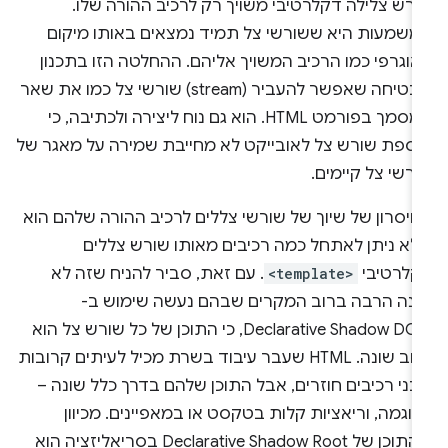
ורש צלילה דקלרטיבי משויך רק לרכיב ההורה שלו.
משמעות היא ששורשי צל תמיד נמצאים באותו מיקום
אוגרפי כמו הרכיב המשויך אליהם. ההחלטה הזו בתכנון
מבטיחה שאפשר להעביר (stream) שורשי צל כמו את שאר
המסמך בפורמט HTML. הוא גם נוח ליצירה ולכתיבה, כי
וספת שורש צל לאובייקט לא מחייבת שמירה על מאגר של
רשי צל קיימים.
חיסרון של שיוך של שורשי צללים לרכיב ההורה שלהם הוא
לא ניתן לאתחל כמה רכיבים מאותו שורש צללים
קלרטיבי
<template>
. עם זאת, סביר להניח שזה לא
שנה הרבה ברוב המקרים שבהם נעשה שימוש ב-
Declarative Shadow DOM, כי התוכן של כל שורש צל הוא
לרוב שונה. HTML שעבר עיבוד בשרת מכיל לעיתים קרובות
ני רכיבים חוזרים, אבל התוכן שלהם בדרך כלל שונה –
וגמה, וריאציות קלות בטקסט או במאפיינים. מכיוון
שהתוכן של Declarative Shadow Root בסריאליזציה הוא