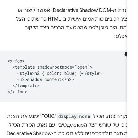
בעזרת ה-Declarative Shadow DOM, אפשר ליצור או
להציג רכיבים מותאמים אישית ב-HTML כך שתוכן הצל
להם יהיה מוכן לפני שהטמעת הרכיב בצד הלקוח
ואכלס:
<x-foo>

  <template shadowrootmode="open">

    <style>h2 { color: blue; }</style>

    <h2>shadow content</h2>

  </template>

מקרה כזה, הכלל
display:none
'FOUC' ימנע את הצגת
התוכן של שורש הצל הдекларטיבי. עם זאת, הסרת הכלל
הזה תגרום לדפדפנים ללא תמיכה ב-Declarative Shadow