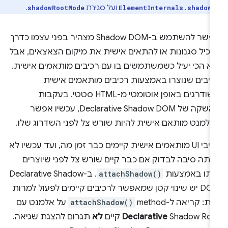
ועל סגירת
.
shadowRootMode
ElementInternals.shadow
אפשר להשתמש ב-Shadow DOM מצהיר בפני עצמו כדרך
הכיל סגנונות או להתאים אישית את מיקום הצאצאים, אבל
וא הכי יעיל כשמשתמשים בו עם רכיבים מותאמים אישית.
כיבים שנוצרו באמצעות רכיבים מותאמים אישית
משודרגים באופן אוטומטי מ-HTML סטטי. בעקבות
ההשקה של Declarative Shadow DOM, עכשיו אפשר
אלמנט מותאם אישית להיות שורש צל לפני השדרוג שלו.
רכיבי UI מותאמים אישית קיימים כבר זמן מה, ועד עכשיו לא
יתה סיבה לבדוק אם כבר קיים שורש צל לפני שיוצרים
ותו באמצעות
attachShadow()
. ב-Declarative Shadow
DOM יש שינוי קטן שמאפשר לרכיבים קיימים לפעול למרות
ת: קריאה ל-method‏
attachShadow()
על אלמנט עם
Shadow Ro קיים
Declarative
לא
תגרום להצגת שגיאה.