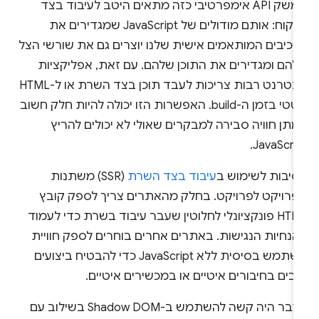
ממשק API אימפרטיבי כזה מתאים היטב לעיבוד בצד
הלקוח: אותם מודולים של JavaScript שמגדירים את
רכיבים המותאמים אישית שלנו יוצרים גם את שורשי הצל
להם ומגדירים את התוכן שלהם. עם זאת, אפליקציות
אינטרנט רבות צריכות לעבד תוכן בצד השרת או ל-HTML
סטטי בזמן ה-build. האפשרות הזו יכולה להיות חלק חשוב
תן חוויה סבירה למבקרים שאולי לא יכולים להריץ
JavaScrip
סיבות לשימוש ב
עיבוד בצד השרת
(SSR) משתנות
פרויקט לפרויקט. בחלק מהאתרים צריך לספק קובץ
HTML פונקציונלי לחלוטין שעבר עיבוד בשרת כדי לעמוד
הנחיות הנגישות. באתרים אחרים בוחרים לספק חוויית
משתמש בסיסית ללא JavaScript כדי להבטיח ביצועים
בים בחיבורים איטיים או במכשירים איטיים.
בעבר היה קשה להשתמש ב-Shadow DOM בשילוב עם