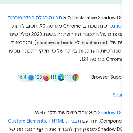
Declarative Shadow D היא
תכונה רגילה בפלטפורמת
ינטרנט
, שנתמכת ב-Chrome מגרסה 90. חשוב לדעת
שהמפרט של התכונה הזו השתנה בשנת 2023 (כולל שינוי
שם של
shadowroot
ל-
shadowrootmode
), והגרסאות
סטנדרטיות העדכניות ביותר של כל חלקי התכונה נוספו
גרסה 124.
16.4
123
111
111
Browser Suppor
Sourc
Shadow DO
הוא אחד משלושת תקני Web
Componen, יחד עם
תבניות HTML
ו-
.
Custom Elements
Shadow DOM מספק דרך להגדיר את היקף הסגנונות של