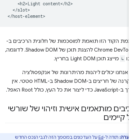
    <h2>Light content</h2>

  </slot>

וגמת הקוד הזו תואמת למוסכמות של חלונית הרכיבים ב-
Chrome DevTools להצגת תוכן של Shadow DOM. לדוגמה,
תו
↳
מייצג תוכן Light DOM בחריץ.
 אנחנו יכולים ליהנות מהיתרונות של אנקפסולציה
והקרנה של חריצים ב-Shadow DOM ב-HTML סטטי. אין
JavaScrip כדי ליצור את כל העץ, כולל Root האפל.
כיבים מותאמים אישית וזיהוי של שורשי
ל קיימים
הערה:
תודה ל-
Ed
על העדכונים במסמך הזה לגבי הנכס החדש