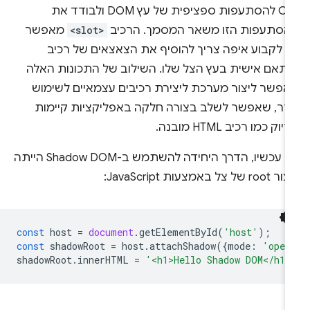
CSS להסתעפות ספציפית של עץ DOM ולבודד את
הסתעפות הזו משאר המסמך. הרכיב
<slot>
מאפשר
נו לקבוע איפה צריך להוסיף את הצאצאים של רכיב
ותאם אישית בעץ הצל שלו. השילוב של התכונות האלה
אפשר ליצור מערכת ליצירת רכיבים עצמאיים לשימוש
וזר, שאפשר לשלב בצורה חלקה באפליקציות קיימות
יוק כמו רכיב HTML מובנה.
עד עכשיו, הדרך היחידה להשתמש ב-Shadow DOM הייתה
ro של צל באמצעות JavaScript:
const
host
=
document
.
getElementById
(
'host'
);
const
shadowRoot
=
host
.
attachShadow
({
mode
:
'open
shadowRoot
.
innerHTML
=
'<h1>Hello Shadow DOM</h1>