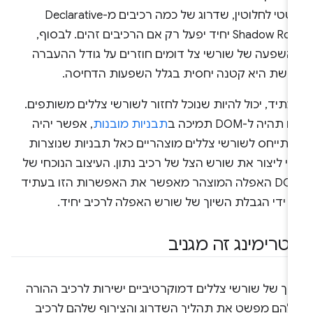
סטטי לחלוטין, שדרוג של כמה רכיבים מ-Declarative
Shadow Root יחיד יפעל רק אם הרכיבים זהים. לבסוף,
השפעה של שורשי צל דומים חוזרים על גודל ההעברה
רשת היא קטנה יחסית בגלל השפעות הדחיסה.
תיד, יכול להיות שנוכל לחזור לשורשי צללים משותפים.
 תהיה ל-DOM תמיכה ב
תבניות מובנות
, אפשר יהיה
התייחס לשורשי צללים מוצהריים כאל תבניות שנוצרות
י ליצור את שורש הצל של רכיב נתון. העיצוב הנוכחי של
DOM האפלה המוצהר מאפשר את האפשרות הזו בעתיד
 ידי הגבלת השיוך של שורש האפלה לרכיב יחיד.
טרימינג זה מגניב
וך של שורשי צללים דמוקרטיביים ישירות לרכיב ההורה
להם מפשט את תהליך השדרוג והצירוף שלהם לרכיב