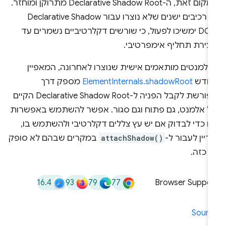
במקום זאת, ה-Declarative Shadow Root מתרוקן ומוחזר.
כך רכיבים ישנים שלא נוצרו עבור Declarative Shadow
DOM ימשיכו לפעול, כי שורשים דקלרטיביים נשמרים עד
יצירת תחליף אימפרטיבי.
אלמנטים מותאמים אישית שנוצרו לאחרונה, המאפיין
חדש
ElementInternals.shadowRoot
מספק דרך
מפורשת לקבל הפניה ל-Declarative Shadow Root הקיים
ל אלמנט, גם פתוח וגם סגור. אפשר להשתמש באפשרות
ו כדי לבדוק אם יש עץ צללים דקלרטיבי ולהשתמש בו,
דיין לעבור ל-
attachShadow()
במקרים שבהם לא סופק
 כזה.
16.4
93
79
77
Browser Suppor
Sourc