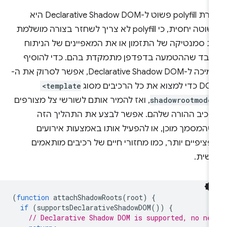
יצירת polyfill פשוט ל-Declarative Shadow DOM היא
פשוטה יחסית, כי polyfill לא צריך לשחזר בצורה מושלמת
ת סמנטיקה של התזמון או את המאפיינים של הניתוח
לבד שההטמעה בדפדפן מתמקדת בהם. כדי להוסיף
תמיכה ל-Declarative Shadow DOM, אפשר לסרוק את ה-
 למצוא את כל הרכיבים מסוג
<template
shadowrootmode
, ואז להמיר אותם לשורשי צל מצורפים
רכיב ההורה שלהם. אפשר לבצע את התהליך הזה
שהמסמך מוכן, או להפעיל אותו באמצעות אירועים
ציפיים יותר, כמו מחזורי חיים של רכיבים מותאמים
ישית.
(
function
attachShadowRoots
(
root
)
{
if
(
supportsDeclarativeShadowDOM
())
{
// Declarative Shadow DOM is supported, no ne