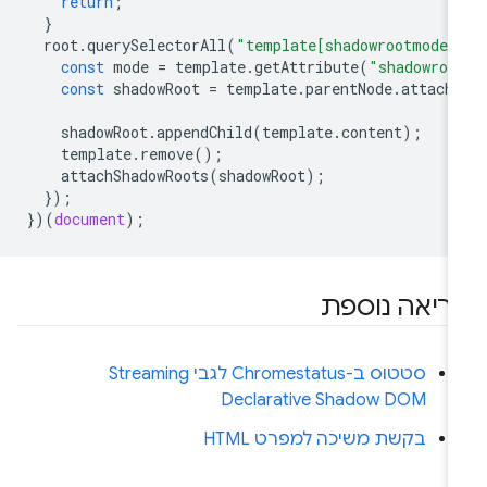
return
;
}
root
.
querySelectorAll
(
"template[shadowrootmode]
const
mode
=
template
.
getAttribute
(
"shadowroo
const
shadowRoot
=
template
.
parentNode
.
attach
shadowRoot
.
appendChild
(
template
.
content
);
template
.
remove
();
attachShadowRoots
(
shadowRoot
);
});
})(
document
);
ריאה נוספת
סטטוס ב-Chromestatus לגבי Streaming
Declarative Shadow DOM
בקשת משיכה למפרט HTML