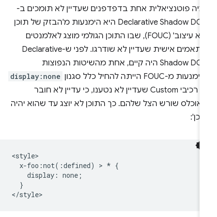
עיה פוטנציאלית אחת בדפדפנים שעדיין לא תומכים ב-
Declarative Shadow DOM היא הימנעות מ'הבזק של תוכן
ללא עיצוב' (FOUC), שבו התוכן הגולמי מוצג לאלמנטים
מותאמים אישית שעדיין לא שודרגו. לפני ש-Declarative
Shadow DOM היה קיים, אחת מהשיטות הנפוצות
נעות מ-FOUC הייתה להחיל כלל סגנון
display:none
על רכיבי Custom שעדיין לא נטענו, כי עדיין לא חובר
אוכלס שורש הצל שלהם. כך התוכן לא יוצג עד שהוא יהיה
וכן':
<style>

  x-foo:not(:defined) > * {

    display: none;

  }
