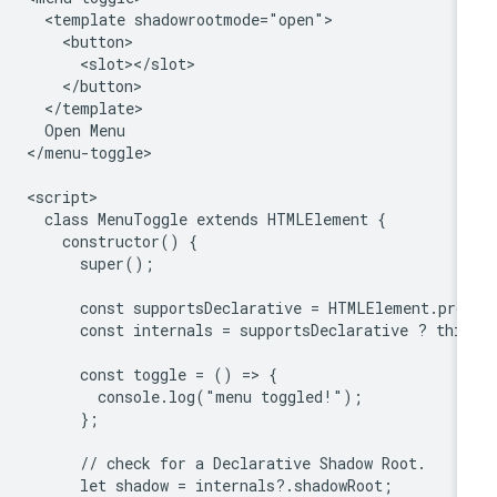
  <template shadowrootmode="open">

    <button>

      <slot></slot>

    </button>

  </template>

  Open Menu

</menu-toggle>

<script>

  class MenuToggle extends HTMLElement {

    constructor() {

      super();

      const supportsDeclarative = HTMLElement.pro
      const internals = supportsDeclarative ? this
      const toggle = () => {

        console.log("menu toggled!");

      };

      // check for a Declarative Shadow Root.

      let shadow = internals?.shadowRoot;
