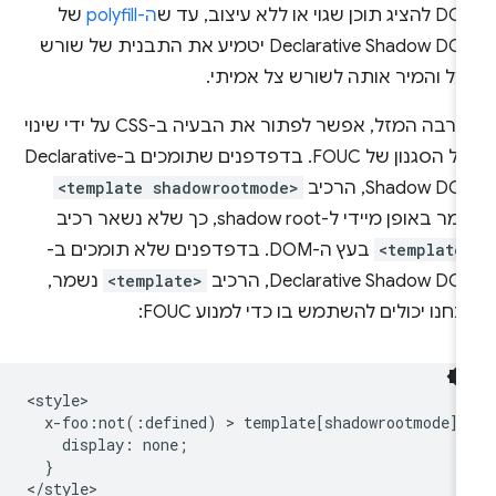
ג תוכן שגוי או ללא עיצוב, עד ש
ה-polyfill
של
Declarative Shadow DOM יטמיע את התבנית של שורש
צל והמיר אותה לשורש צל אמיתי.
למרבה המזל, אפשר לפתור את הבעיה ב-CSS על ידי שינוי
כלל הסגנון של FOUC. בדפדפנים שתומכים ב-Declarative
Shadow D, הרכיב
<template shadowrootmode>
ר באופן מיידי ל-shadow root, כך שלא נשאר רכיב
<template
בעץ ה-DOM. בדפדפנים שלא תומכים ב-
Declarative Shadow D, הרכיב
<template>
נשמר,
נחנו יכולים להשתמש בו כדי למנוע FOUC:
<style>

  x-foo:not(:defined) > template[shadowrootmode] ~
    display: none;

  }
