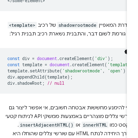
גדרת המאפיין
shadowrootmode
של רכיב
<template>
א גורמת לשום דבר, והתבנית נשארת רכיב תבנית רגיל:
const
div
=
document
.
createElement
(
'div'
);
const
template
=
document
.
createElement
(
'template
template
.
setAttribute
(
'shadowrootmode'
,
'open'
);
div
.
appendChild
(
template
);
div
.
shadowRoot
;
// null
די להימנע מחששות אבטחה חשובים, אי אפשר ליצור גם
שורשי צללים מוצהריים באמצעות ממשקי API לניתוח קטעי
קסט כמו
innerHTML
או
insertAdjacentHTML()
.
הדרך היחידה לנתח HTML עם שורשי צללים שהוחלו היא