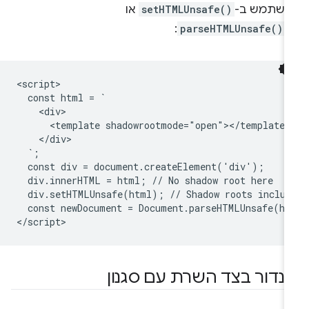
השתמש ב-
setHTMLUnsafe()
או
-
parseHTMLUnsafe()
:
<script>

  const html = `

    <div>

      <template shadowrootmode="open"></template>

    </div>

  `;

  const div = document.createElement('div');

  div.innerHTML = html; // No shadow root here

  div.setHTMLUnsafe(html); // Shadow roots include
  const newDocument = Document.parseHTMLUnsafe(htm
ינדור בצד השרת עם סגנון