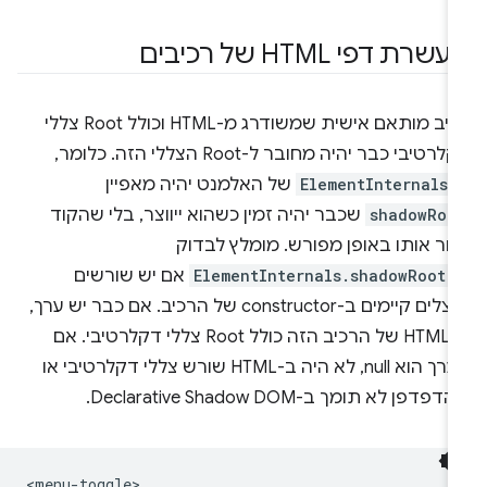
שרת דפי HTML של רכיבים
רכיב מותאם אישית שמשודרג מ-HTML וכולל Root צללי
דקלרטיבי כבר יהיה מחובר ל-Root הצללי הזה. כלומר,
-
ElementInternals
של האלמנט יהיה מאפיין
shadowRoo
שכבר יהיה זמין כשהוא ייווצר, בלי שהקוד
צור אותו באופן מפורש. מומלץ לבדוק
-
ElementInternals.shadowRoot
אם יש שורשים
מוצלים קיימים ב-constructor של הרכיב. אם כבר יש ערך,
ה-HTML של הרכיב הזה כולל Root צללי דקלרטיבי. אם
הערך הוא null, לא היה ב-HTML שורש צללי דקלרטיבי או
פדפן לא תומך ב-Declarative Shadow DOM.
<menu-toggle>
