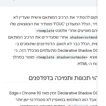
מקום להסתיר את הרכיב המותאם אישית שעדיין לא
גדר, הכלל המעודכן 'FOUC' מסתיר את
הצאצאים
שלו
שהם מופיעים אחרי אלמנט
<template
shadowrootmode
. אחרי שמגדירים את הרכיב המותאם
ישית, הכלל כבר לא תואם. הדפדפנים שתומכים ב-
Declarative Shadow DOM מתעלמים מהכלל הזה, כי
צאצא
<template shadowrootmode>
מוסר במהלך
תוח ה-HTML.
יהוי תכונות ותמיכה בדפדפנים
‏Declarative Shadow DOM זמין מאז Chrome 90 ו-Edge
91, אבל הוא השתמש במאפיין לא סטנדרטי ישן יותר