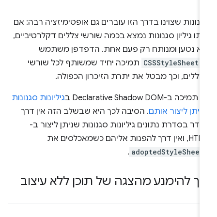
נונות שצוינו בדרך הזו עוברים גם אופטימיזציה רבה: אם
תו גיליון סגנונות נמצא בכמה שורשי צללים דקלרטיביים,
וא נטען ומנותח רק פעם אחת. הדפדפן משתמש
-
CSSStyleSheet
תמיכה יחיד שמשותף לכל שורשי
ללים, וכך מבטל את יתרת הזיכרון הכפולה.
תמיכה ב-Declarative Shadow DOM ב
גיליונות סגנונות
יתן ליצור אותם
. הסיבה לכך היא שבשלב הזה אין דרך
דר בסדרת נתונים גיליונות סגנונות שניתן ליצור ב-
ין דרך להפנות אליהם כשמאכלסים את
.
adoptedStyleSheet
יך להימנע מהצגה של תוכן ללא עיצוב