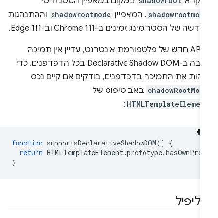
נקרא
shadowroot
במקום במאפיין הסטנדרטי
shadowrootmod
. המאפיין
shadowrootmode
וההתנהגות
דשה של הסטרימינג זמינים ב-Chrome 111 וב-Edge 111.
כ-API חדש של פלטפורמת אינטרנט, עדיין אין תמיכה
רחבה ב-Declarative Shadow DOM בכל הדפדפנים. כדי
זהות את התמיכה בדפדפנים, בודקים אם קיים נכס
shadowRootMod
באב טיפוס של
:
HTMLTemplateElemen
function
supportsDeclarativeShadowDOM
()
{
return
HTMLTemplateElement
.
prototype
.
hasOwnProp
}
וליפיל