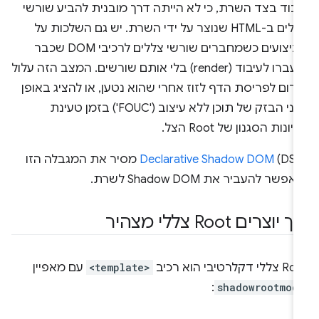
יבוד בצד השרת, כי לא הייתה דרך מובנית להביע שורשי
צללים ב-HTML שנוצר על ידי השרת. יש גם השלכות על
הביצועים כשמחברים שורשי צללים לרכיבי DOM שכבר
הועברו לעיבוד (render) בלי אותם שורשים. המצב הזה עלול
רום לפריסת הדף לזוז אחרי שהוא נטען, או להציג באופן
זמני הבזק של תוכן ללא עיצוב ('FOUC') בזמן טעינת
ליונות הסגנון של Root הצל.
Declarative Shadow DOM
(DSD) מסיר את המגבלה הזו
אפשר להעביר את Shadow DOM לשרת.
ך יוצרים Root צללי מצהיר
ללי דקלרטיבי הוא רכיב
<template>
עם מאפיין
:
shadowrootmod