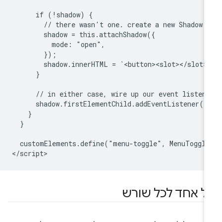
      if (!shadow) {

        // there wasn't one. create a new Shadow R
        shadow = this.attachShadow({

          mode: "open",

        });

        shadow.innerHTML = `<button><slot></slot><
      }

      // in either case, wire up our event listene
      shadow.firstElementChild.addEventListener("c
    }

  }

  customElements.define("menu-toggle", MenuToggle
ל אחד לכל שורש