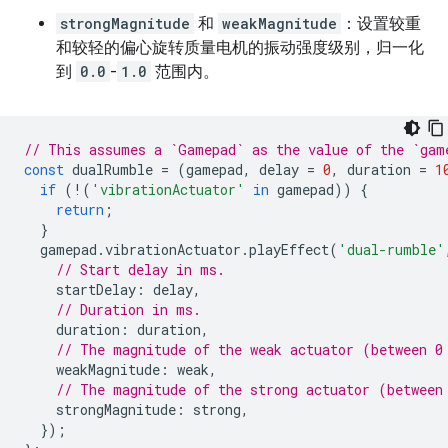
strongMagnitude
和
weakMagnitude
：设置较重
和较轻的偏心旋转质量电机的振动强度级别，归一化
到
0.0
-
1.0
范围内。
// This assumes a `Gamepad` as the value of the `gam
const
dualRumble
=
(
gamepad
,
delay
=
0
,
duration
=
1
if
(
!
(
'vibrationActuator'
in
gamepad
))
{
return
;
}
gamepad
.
vibrationActuator
.
playEffect
(
'dual-rumble'
// Start delay in ms.
startDelay
:
delay
,
// Duration in ms.
duration
:
duration
,
// The magnitude of the weak actuator (between 0
weakMagnitude
:
weak
,
// The magnitude of the strong actuator (between
strongMagnitude
:
strong
,
});