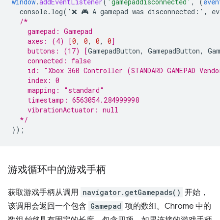
window
.
addEventListener
(
'gamepaddisconnected'
,
(
even
console.log('❌
🎮
A
gamepad
was
disconnected
:
'
,
ev
/*
    gamepad: Gamepad
    axes: (4) 
[
0
,
0
,
0
,
0
]
    buttons: (17) 
[
GamepadButton
,
GamepadButton
,
Gam
    connected: false
    id: "Xbox 360 Controller (STANDARD GAMEPAD Vendo
    index: 0
    mapping: "standard"
    timestamp: 6563054.284999998
    vibrationActuator: null
  */
}
);
游戏循环中的游戏手柄
获取游戏手柄从调用
navigator.getGamepads()
开始，
该调用会返回一个包含
Gamepad
项的数组。Chrome 中的
数组
始终
具有固定的长度，包含四项。如果连接的游戏手柄