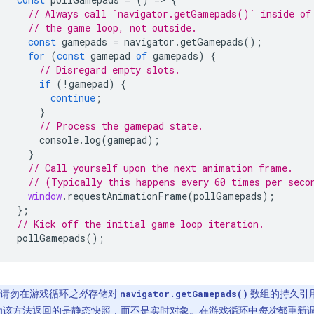
// Always call `navigator.getGamepads()` inside of
// the game loop, not outside.
const
gamepads
=
navigator
.
getGamepads
();
for
(
const
gamepad
of
gamepads
)
{
// Disregard empty slots.
if
(
!
gamepad
)
{
continue
;
}
// Process the gamepad state.
console
.
log
(
gamepad
);
}
// Call yourself upon the next animation frame.
// (Typically this happens every 60 times per seco
window
.
requestAnimationFrame
(
pollGamepads
);
};
// Kick off the initial game loop iteration.
pollGamepads
();
请勿在游戏循环
之外
存储对
数组的持久引
navigator.getGamepads()
为该方法返回的是静态快照，而不是实时对象。在游戏循环中
每次
都重新