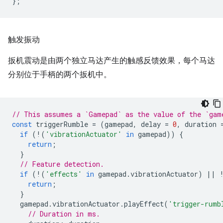
};
触发振动
扳机震动是由两个独立马达产生的触感反馈效果，每个马达
分别位于手柄的两个扳机中。
// This assumes a `Gamepad` as the value of the `gam
const
triggerRumble
=
(
gamepad
,
delay
=
0
,
duration
if
(
!
(
'vibrationActuator'
in
gamepad
))
{
return
;
}
// Feature detection.
if
(
!
(
'effects'
in
gamepad
.
vibrationActuator
)
||
return
;
}
gamepad
.
vibrationActuator
.
playEffect
(
'trigger-rumb
// Duration in ms.