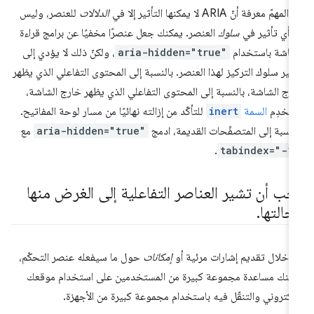
لمهمّ معرفة أنّ ARIA لا يمكنها التأثير إلا في
الدلالات
للعنصر، وليس
ا أي تأثير في
سلوك
العنصر. يمكنك جعل عنصرًا مخفيًا عن برامج قراءة
شاشة باستخدام
aria-hidden="true"
، ولكنّ ذلك لا يؤدي إلى
يير سلوك التركيز لهذا العنصر. بالنسبة إلى المحتوى التفاعلي الذي يظهر
رج الشاشة، بالنسبة إلى المحتوى التفاعلي الذي يظهر خارج الشاشة،
تخدِم
السمة
inert
للتأكّد من إزالته نهائيًا من مسار لوحة المفاتيح.
لنسبة إلى المتصفّحات القديمة، ادمج
aria-hidden="true"
مع
.
tabindex="-1
جب أن تشير العناصر التفاعلية إلى الغرض منها
حالتها
.
 خلال تقديم إشارات مرئية أو
إمكانات
حول ما سيفعله عنصر التحكّم،
كنك مساعدة مجموعة كبيرة من المستخدمين على استخدام موقعك
إلكتروني والتنقّل فيه باستخدام مجموعة كبيرة من الأجهزة.