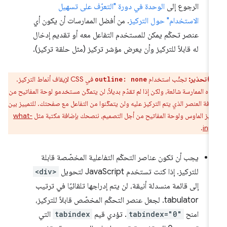
الرجوع إلى
الوحدة في دورة "التعرّف على تسهيل
الاستخدام" حول التركيز
. من أفضل الممارسات أن يكون أي
عنصر تحكّم يمكن للمستخدم التفاعل معه أو تقديم إدخال
له قابلاً للتركيز وأن يعرض مؤشر تركيز (مثل حلقة تركيز).
تحذير:
تجنَّب استخدام
في CSS لإيقاف أنماط التركيز.
outline: none
ذه الممارسة شائعة، ولكن إذا لم تقدّم بديلاً، لن يتمكّن مستخدمو لوحة المفاتيح من
رفة العنصر الذي يتم التركيز عليه ولن يتمكّنوا من التفاعل مع صفحتك. للتمييز بين
كيز الماوس ولوحة المفاتيح من أجل التصميم، ننصحك بإضافة مكتبة مثل
what-
.
inp
يجب أن تكون عناصر التحكّم التفاعلية المخصّصة قابلة
للتركيز. إذا كنت تستخدم JavaScript لتحويل
<div>
إلى قائمة منسدلة أنيقة، لن يتم إدراجها تلقائيًا في ترتيب
tabulator. لجعل عنصر التحكّم المخصّص قابلاً للتركيز،
امنح
tabindex="0"
. تؤدي قيم
tabindex
التي