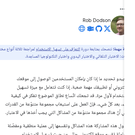
Rob Dodson
ظة مهمة:
ننصحك بمتابعة دورة
التعرّف على تسهيل الاستخدام
لمراجعة ثلاثة أنواع مختلفة
رات: الاختبار التلقائي والاختبار اليدوي واختبار التكنولوجيا المساعِدة.
 يبدو تحديد ما إذا كان بإمكان المستخدمين الوصول إلى موقعك
إلكتروني أو تطبيقك مهمة صعبة. إذا كنت تتعامل مع ميزة تسهيل
استخدام لأول مرة، قد تجعلك اتّساع نطاق الموضوع تفكر في كيفية
بدء. بعد كلّ شيء، فإنّ العمل على استيعاب مجموعة متنوّعة من القدرات
ني أنّ هناك مجموعة متنوّعة من المشاكل التي يجب أخذها في الاعتبار.
ناول هذه المشاركة هذه المشاكل وتقسمها إلى عملية منطقية ومفصّلة
حاولة تقييم موقع إلكتروني حالي من حيث تسهيل الاستخدام.