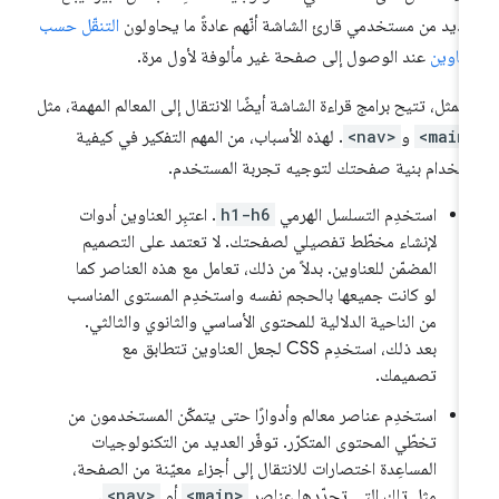
عديد من مستخدمي قارئ الشاشة أنّهم عادةً ما يحاولون
التنقّل حسب
عناوين
عند الوصول إلى صفحة غير مألوفة لأول مرة.
المثل، تتيح برامج قراءة الشاشة أيضًا الانتقال إلى المعالم المهمة، مثل
<main
و
<nav>
. لهذه الأسباب، من المهم التفكير في كيفية
تخدام بنية صفحتك لتوجيه تجربة المستخدم.
استخدِم التسلسل الهرمي
h1-h6
. اعتبِر العناوين أدوات
لإنشاء مخطّط تفصيلي لصفحتك. لا تعتمد على التصميم
المضمّن للعناوين. بدلاً من ذلك، تعامل مع هذه العناصر كما
لو كانت جميعها بالحجم نفسه واستخدِم المستوى المناسب
من الناحية الدلالية للمحتوى الأساسي والثانوي والثالثي.
بعد ذلك، استخدِم CSS لجعل العناوين تتطابق مع
تصميمك.
استخدِم عناصر معالم وأدوارًا حتى يتمكّن المستخدمون من
تخطّي المحتوى المتكرّر. توفّر العديد من التكنولوجيات
المساعِدة اختصارات للانتقال إلى أجزاء معيّنة من الصفحة،
مثل تلك التي تحدّدها عناصر
<main>
أو
<nav>
.