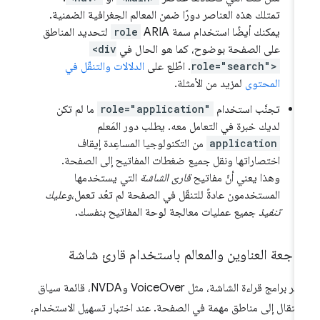
تمتلك هذه العناصر دورًا ضمن المعالم الجغرافية الضمنية.
يمكنك أيضًا استخدام سمة ARIA
role
لتحديد المناطق
على الصفحة بوضوح، كما هو الحال في
<div
role="search">
. اطّلِع على
الدلالات والتنقّل في
المحتوى
لمزيد من الأمثلة.
تجنَّب استخدام
role="application"
ما لم تكن
لديك خبرة في التعامل معه. يطلب دور المَعلم
application
من التكنولوجيا المساعِدة إيقاف
اختصاراتها ونقل جميع ضغطات المفاتيح إلى الصفحة.
وهذا يعني أنّ مفاتيح
قارئ الشاشة
التي يستخدمها
المستخدمون عادةً للتنقّل في الصفحة لم تعُد تعمل،
وعليك
تنفيذ
جميع عمليات معالجة لوحة المفاتيح بنفسك.
اجعة العناوين والمعالم باستخدام قارئ شاشة
توفّر برامج قراءة الشاشة، مثل VoiceOver وNVDA، قائمة سياق
انتقال إلى مناطق مهمة في الصفحة. عند اختبار تسهيل الاستخدام،