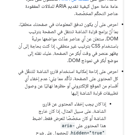
عامة عامة حول كيفية تقديم ARIA للدلالات المفقودة
عناصر التحكّم المخصّصة.
احرص على أن يكون تدفق المعلومات في صفحتك منطقيًا.
بما أنّ برامج قراءة الشاشة تنتقل في الصفحة بترتيب
DOM، ستعلن عن أي عناصر عدّلت مواضعها مرئيةً
باستخدام CSS بترتيب غير منطقي. إذا كنت بحاجة إلى أن
يظهر عنصر في وقت أبكر من الصفحة، عليك نقله إلى
موضع أبكر في نموذج DOM.
احرص على إتاحة إمكانية استخدام قارئ الشاشة للتنقّل في
كل المحتوى على الصفحة. تأكَّد مما يلي: عدم إخفاء أي
أقسام من الموقع الإلكتروني أو حظرها نهائيًا عن وصول
تطبيقات قراءة الشاشة إليها
إذا
كان
يجب إخفاء المحتوى عن قارئ
الشاشة، على سبيل المثال، إذا كان خارج
الشاشة أو كان مخصّصًا للعرض فقط، اضبط
هذا المحتوى على
aria-
hidden="true"
. للحصول على شرح