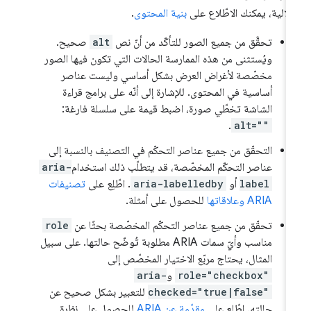
دلالية، يمكنك الاطّلاع على
بنية المحتوى
.
تحقَّق من جميع الصور للتأكّد من أنّ نص
alt
صحيح.
ويُستثنى من هذه الممارسة الحالات التي تكون فيها الصور
مخصّصة لأغراض العرض بشكل أساسي وليست عناصر
أساسية في المحتوى. للإشارة إلى أنّه على برامج قراءة
الشاشة تخطّي صورة، اضبط قيمة على سلسلة فارغة:
.
alt=""
التحقّق من جميع عناصر التحكّم في التصنيف بالنسبة إلى
عناصر التحكّم المخصّصة، قد يتطلّب ذلك استخدام
aria-
label
أو
aria-labelledby
. اطّلِع على
تصنيفات
ARIA وعلاقاتها
للحصول على أمثلة.
تحقّق من جميع عناصر التحكّم المخصّصة بحثًا عن
role
مناسب وأيّ سمات ARIA مطلوبة تُوضّح حالتها. على سبيل
المثال، يحتاج مربّع الاختيار المخصّص إلى
role="checkbox"
و
aria-
checked="true|false"
للتعبير بشكل صحيح عن
حالته. اطّلِع على
مقدّمة عن ARIA
للحصول على نظرة