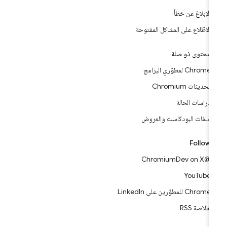
الإبلاغ عن خطأ
الاطّلاع على المشاكل المفتوحة
محتوى ذو صلة
Chrome لمطوّري البرامج
تحديثات Chromium
دراسات الحالة
ملفات البودكاست والعروض
Follow
@ChromiumDev on X
YouTube
Chrome للمطوّرين على LinkedIn
خلاصة RSS