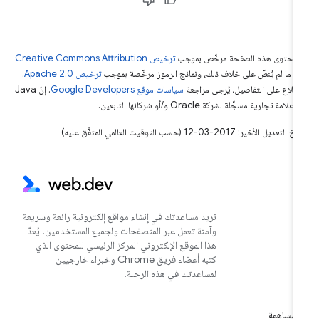
ّ محتوى هذه الصفحة مرخّص بموجب
ترخيص Creative Commons Attribution
4‏
ما لم يُنصّ على خلاف ذلك، ونماذج الرموز مرخّصة بموجب
ترخيص Apache 2.0‏
.
اطّلاع على التفاصيل، يُرجى مراجعة
سياسات موقع Google Developers‏
. إنّ Java
لامة تجارية مسجَّلة لشركة Oracle و/أو شركائها التابعين.
التعديل الأخير: 2017-03-12 (حسب التوقيت العالمي المتفَّق عليه)
نريد مساعدتك في إنشاء مواقع إلكترونية رائعة وسريعة
وآمنة تعمل عبر المتصفحات ولجميع المستخدمين. يُعدّ
هذا الموقع الإلكتروني المركز الرئيسي للمحتوى الذي
كتبه أعضاء فريق Chrome وخبراء خارجيين
لمساعدتك في هذه الرحلة.
مساهمة