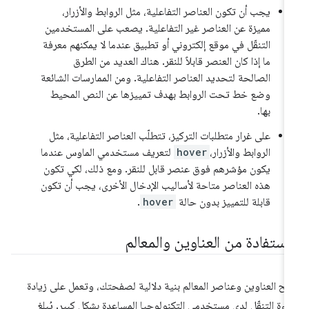
يجب أن تكون العناصر التفاعلية، مثل الروابط والأزرار،
مميزة عن العناصر غير التفاعلية. يصعب على المستخدمين
التنقّل في موقع إلكتروني أو تطبيق عندما لا يمكنهم معرفة
ما إذا كان العنصر قابلاً للنقر. هناك العديد من الطرق
الصالحة لتحديد العناصر التفاعلية. ومن الممارسات الشائعة
وضع خط تحت الروابط بهدف تمييزها عن النص المحيط
بها.
على غرار متطلبات التركيز، تتطلّب العناصر التفاعلية، مثل
الروابط والأزرار،
hover
لتعريف مستخدمي الماوس عندما
يكون مؤشرهم فوق عنصر قابل للنقر. ومع ذلك، لكي تكون
هذه العناصر متاحة لأساليب الإدخال الأخرى، يجب أن تكون
قابلة للتمييز بدون حالة
hover
.
لاستفادة من العناوين والمعالم
نح العناوين وعناصر المعالم بنية دلالية لصفحتك، وتعمل على زيادة
اءة التنقّل لدى مستخدمي التكنولوجيا المساعِدة بشكل كبير. يُبلغ