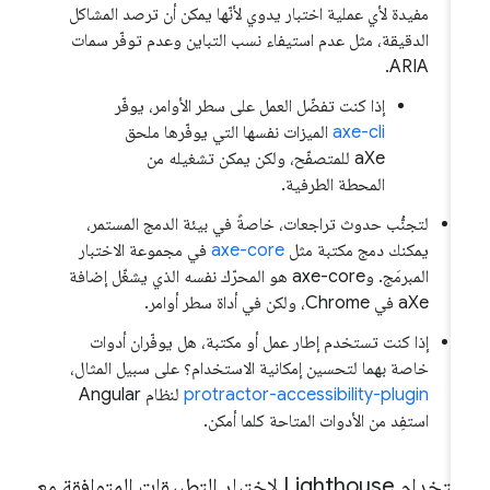
مفيدة لأي عملية اختبار يدوي لأنّها يمكن أن ترصد المشاكل
الدقيقة، مثل عدم استيفاء نسب التباين وعدم توفّر سمات
ARIA.
إذا كنت تفضّل العمل على سطر الأوامر، يوفّر
axe-cli
الميزات نفسها التي يوفّرها ملحق
aXe للمتصفّح، ولكن يمكن تشغيله من
المحطة الطرفية.
لتجنُّب حدوث تراجعات، خاصةً في بيئة الدمج المستمر،
يمكنك دمج مكتبة مثل
axe-core
في مجموعة الاختبار
المبرمَج. وaxe-core هو المحرّك نفسه الذي يشغّل إضافة
aXe في Chrome، ولكن في أداة سطر أوامر.
إذا كنت تستخدم إطار عمل أو مكتبة، هل يوفّران أدوات
خاصة بهما لتحسين إمكانية الاستخدام؟ على سبيل المثال،
protractor-accessibility-plugin
لنظام Angular
استفِد من الأدوات المتاحة كلما أمكن.
استخدام Lighthouse لاختبار التطبيقات المتوافقة مع