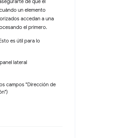
asegurarte de que el
as cuándo un elemento
utorizados accedan a una
rocesando el primero.
to es útil para lo
anel lateral
 los campos "Dirección de
ón")