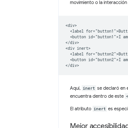
movimiento o la interacció
<div>

  <label for="button1">Butt
  <button id="button1">I am
</div>

<div inert>

  <label for="button2">Butt
  <button id="button2">I am
Aquí,
inert
se declaró en 
encuentra dentro de este
El atributo
inert
es especia
Mejor accesibilida