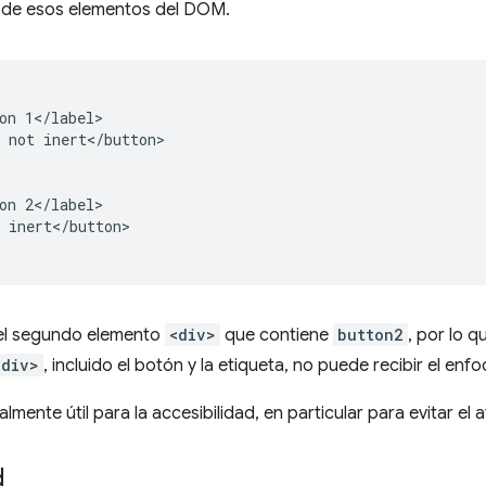
n de esos elementos del DOM.
on 1</label>

 not inert</button>

on 2</label>

 inert</button>

el segundo elemento
<div>
que contiene
button2
, por lo 
<div>
, incluido el botón y la etiqueta, no puede recibir el enfoq
lmente útil para la accesibilidad, en particular para evitar e
d