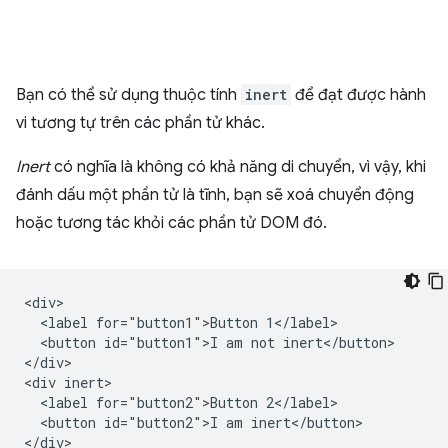
Bạn có thể sử dụng thuộc tính
inert
để đạt được hành
vi tương tự trên các phần tử khác.
Inert
có nghĩa là không có khả năng di chuyển, vì vậy, khi
đánh dấu một phần tử là tĩnh, bạn sẽ xoá chuyển động
hoặc tương tác khỏi các phần tử DOM đó.
<div>

  <label for="button1">Button 1</label>

  <button id="button1">I am not inert</button>

</div>

<div inert>

  <label for="button2">Button 2</label>

  <button id="button2">I am inert</button>
