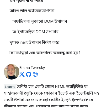
এই পৃষ্ঠায় যা যা আছে
আরও ভাল অ্যাক্সেসযোগ্যতা
অফস্ক্রিন বা লুকানো DOM উপাদান
অ-ইন্টারেক্টিভ DOM উপাদান
দৃশ্যত inert উপাদান নির্দেশ করে
কি মিথস্ক্রিয়া এবং আন্দোলন অবরুদ্ধ করা হয়?
Emma Twersky
inert
বৈশিষ্ট্য হল একটি গ্লোবাল HTML অ্যাট্রিবিউট যা
সাহায্যকারী প্রযুক্তি থেকে ফোকাস ইভেন্ট এবং ইভেন্টগুলি সহ
একটি উপাদানের জন্য ব্যবহারকারীর ইনপুট ইভেন্টগুলিকে
কীভাবে সরানো এবং পুনরুদ্ধার করা যায় তা সহজ করে।