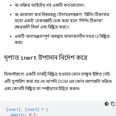
অ-সক্রিয় আইটেম সহ একটি ক্যারোসেল।
অ-প্রযোজ্য ফর্ম বিষয়বস্তু (উদাহরণস্বরূপ, "বিলিং ঠিকানার
মতো একই" চেকবক্সটি চেক করা হলে "শিপিং ঠিকানা"
ক্ষেত্রগুলি বিবর্ণ এবং নিষ্ক্রিয় করা)।
একটি অসামঞ্জস্যপূর্ণ অবস্থায় থাকাকালীন সমগ্র UI নিষ্ক্রিয়
করা।
দৃশ্যত
inert
উপাদান নির্দেশ করে
ডিফল্টরূপে, একটি সাবট্রি নিষ্ক্রিয় হওয়ার কোন চাক্ষুষ ইঙ্গিত নেই।
এটি সুপারিশ করা হয় যে আপনি DOM এর কোন অংশগুলি সক্রিয়
এবং কোনটি নিষ্ক্রিয় তা স্পষ্টভাবে চিহ্নিত করুন৷
[
inert
],
[
inert
]
*
{
opacity
:
0.5
;