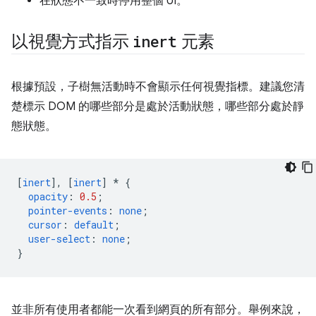
在狀態不一致時停用整個 UI。
以視覺方式指示
inert
元素
根據預設，子樹無活動時不會顯示任何視覺指標。建議您清
楚標示 DOM 的哪些部分是處於活動狀態，哪些部分處於靜
態狀態。
[
inert
],
[
inert
]
*
{
opacity
:
0.5
;
pointer-events
:
none
;
cursor
:
default
;
user-select
:
none
;
}
並非所有使用者都能一次看到網頁的所有部分。舉例來說，