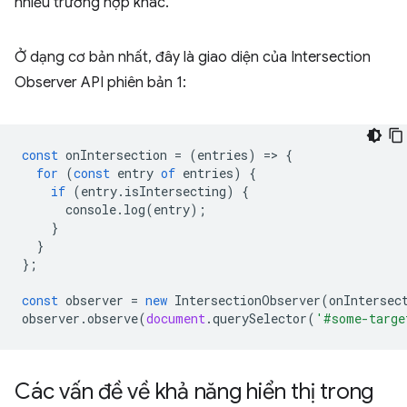
nhiều trường hợp khác.
Ở dạng cơ bản nhất, đây là giao diện của Intersection
Observer API phiên bản 1:
const
onIntersection
=
(
entries
)
=
>
{
for
(
const
entry
of
entries
)
{
if
(
entry
.
isIntersecting
)
{
console
.
log
(
entry
);
}
}
};
const
observer
=
new
IntersectionObserver
(
onIntersec
observer
.
observe
(
document
.
querySelector
(
'#some-targe
Các vấn đề về khả năng hiển thị trong