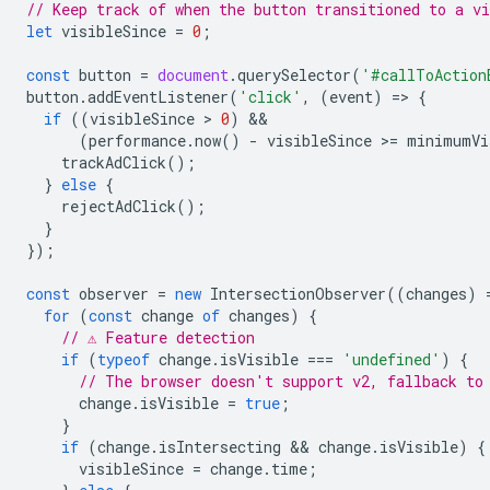
// Keep track of when the button transitioned to a vi
let
visibleSince
=
0
;
const
button
=
document
.
querySelector
(
'#callToAction
button
.
addEventListener
(
'click'
,
(
event
)
=
>
{
if
((
visibleSince
 > 
0
)
(
performance
.
now
()
-
visibleSince
>
=
minimumVi
trackAdClick
();
}
else
{
rejectAdClick
();
}
});
const
observer
=
new
IntersectionObserver
((
changes
)
for
(
const
change
of
changes
)
{
// ⚠️ Feature detection
if
(
typeof
change
.
isVisible
===
'undefined'
)
{
// The browser doesn't support v2, fallback to
change
.
isVisible
=
true
;
}
if
(
change
.
isIntersecting
 && 
change
.
isVisible
)
{
visibleSince
=
change
.
time
;