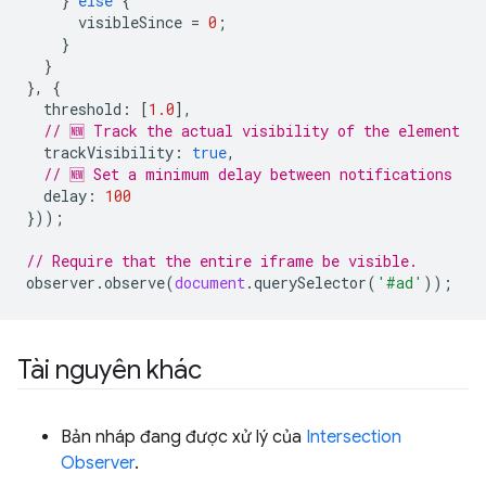
}
else
{
visibleSince
=
0
;
}
}
},
{
threshold
:
[
1.0
],
// 🆕 Track the actual visibility of the element
trackVisibility
:
true
,
// 🆕 Set a minimum delay between notifications
delay
:
100
}));
// Require that the entire iframe be visible.
observer
.
observe
(
document
.
querySelector
(
'#ad'
));
Tài nguyên khác
Bản nháp đang được xử lý của
Intersection
Observer
.