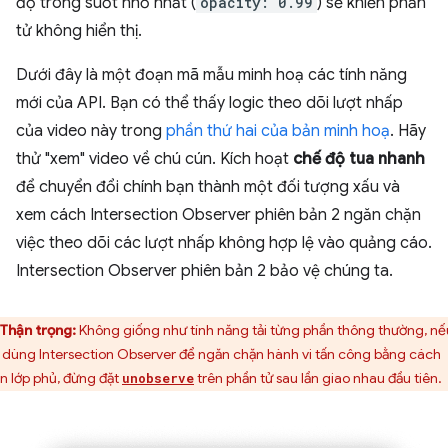
độ trong suốt nhỏ nhất (
opacity: 0.99
) sẽ khiến phần
tử không hiển thị.
Dưới đây là một đoạn mã mẫu minh hoạ các tính năng
mới của API. Bạn có thể thấy logic theo dõi lượt nhấp
của video này trong
phần thứ hai của bản minh hoạ
. Hãy
thử "xem" video về chú cún. Kích hoạt
chế độ tua nhanh
để chuyển đổi chính bạn thành một đối tượng xấu và
xem cách Intersection Observer phiên bản 2 ngăn chặn
việc theo dõi các lượt nhấp không hợp lệ vào quảng cáo.
Intersection Observer phiên bản 2 bảo vệ chúng ta.
Thận trọng:
Không giống như tính năng tải từng phần thông thường, nế
 dùng Intersection Observer để ngăn chặn hành vi tấn công bằng cách
n lớp phủ, đừng đặt
trên phần tử sau lần giao nhau đầu tiên.
unobserve