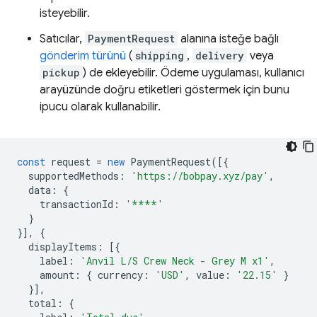
isteyebilir.
Satıcılar,
PaymentRequest
alanına isteğe bağlı
gönderim türünü
(
shipping
,
delivery
veya
pickup
) de ekleyebilir. Ödeme uygulaması, kullanıcı
arayüzünde doğru etiketleri göstermek için bunu
ipucu olarak kullanabilir.
const
request
=
new
PaymentRequest
([{
supportedMethods
:
'https://bobpay.xyz/pay'
,
data
:
{
transactionId
:
'****'
}
}],
{
displayItems
:
[{
label
:
'Anvil L/S Crew Neck - Grey M x1'
,
amount
:
{
currency
:
'USD'
,
value
:
'22.15'
}
}],
total
:
{