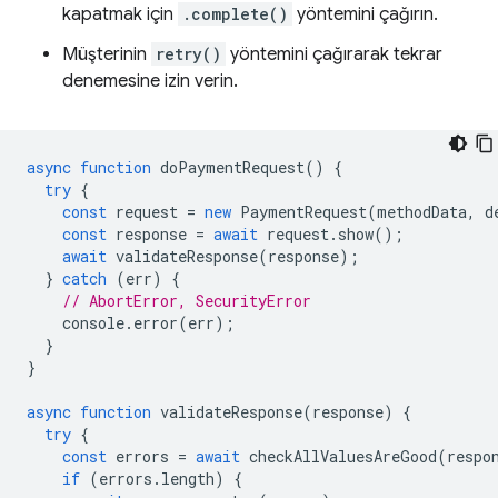
kapatmak için
.complete()
yöntemini çağırın.
Müşterinin
retry()
yöntemini çağırarak tekrar
denemesine izin verin.
async
function
doPaymentRequest
()
{
try
{
const
request
=
new
PaymentRequest
(
methodData
,
d
const
response
=
await
request
.
show
();
await
validateResponse
(
response
);
}
catch
(
err
)
{
// AbortError, SecurityError
console
.
error
(
err
);
}
}
async
function
validateResponse
(
response
)
{
try
{
const
errors
=
await
checkAllValuesAreGood
(
respo
if
(
errors
.
length
)
{