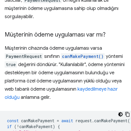
Satıcılar,
PaymentRequest
örneğini kullanarak bir
müşterinin ödeme uygulamasına sahip olup olmadığını
sorgulayabilir.
Müşterinin ödeme uygulaması var mı?
Müşterinin cihazında ödeme uygulaması varsa
PaymentRequest
sınıfının
canMakePayment()
yöntemi
true
değerini döndürür. "Kullanılabilir", ödeme yöntemini
destekleyen bir ödeme uygulamasının bulunduğu ve
platforma özel ödeme uygulamasının yüklü olduğu veya
web tabanlı ödeme uygulamasının
kaydedilmeye hazır
olduğu
anlamına gelir.
const
canMakePayment
=
await
request
.
canMakePayment
(
if
(
!
canMakePayment
)
{