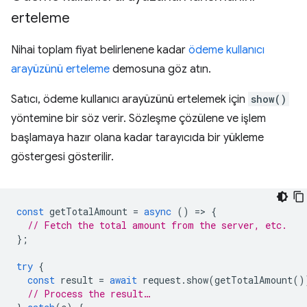
erteleme
Nihai toplam fiyat belirlenene kadar
ödeme kullanıcı
arayüzünü erteleme
demosuna göz atın.
Satıcı, ödeme kullanıcı arayüzünü ertelemek için
show()
yöntemine bir söz verir. Sözleşme çözülene ve işlem
başlamaya hazır olana kadar tarayıcıda bir yükleme
göstergesi gösterilir.
const
getTotalAmount
=
async
()
=
>
{
// Fetch the total amount from the server, etc.
};
try
{
const
result
=
await
request
.
show
(
getTotalAmount
()
// Process the result…