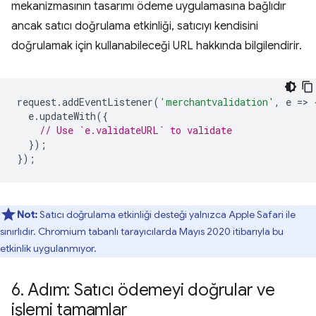
mekanizmasının tasarımı ödeme uygulamasına bağlıdır
ancak satıcı doğrulama etkinliği, satıcıyı kendisini
doğrulamak için kullanabileceği URL hakkında bilgilendirir.
request
.
addEventListener
(
'merchantvalidation'
,
e
=
>
e
.
updateWith
({
// Use `e.validateURL` to validate
});
});
Not:
Satıcı doğrulama etkinliği desteği yalnızca Apple Safari ile
sınırlıdır. Chromium tabanlı tarayıcılarda Mayıs 2020 itibarıyla bu
etkinlik uygulanmıyor.
6
.
Adım: Satıcı ödemeyi doğrular ve
işlemi tamamlar