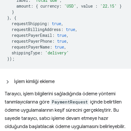
label
:
'Total due'
,
amount
:
{
currency
:
'USD'
,
value
:
'22.15'
}
}
},
{
requestShipping
:
true
,
requestBillingAddress
:
true
,
requestPayerEmail
:
true
,
requestPayerPhone
:
true
,
requestPayerName
:
true
,
shippingType
:
'delivery'
});
İşlem kimliği ekleme
Tarayıcı, işlem bilgilerini sağladığında ödeme yöntemi
tanımlayıcılarına göre
PaymentRequest
içinde belirtilen
ödeme uygulamalarının keşif sürecini gerçekleştirir. Bu
sayede tarayıcı, satıcı işleme devam etmeye hazır
olduğunda başlatılacak ödeme uygulamasını belirleyebilir.