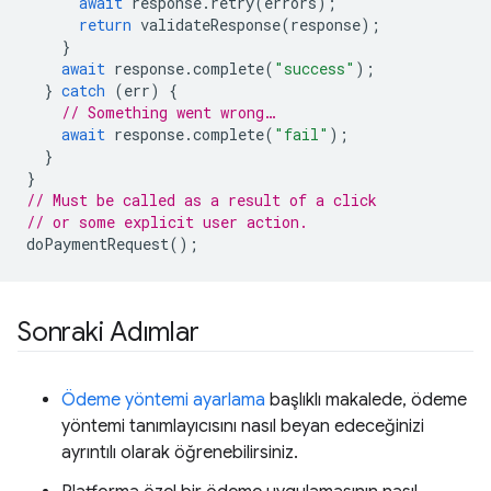
await
response
.
retry
(
errors
);
return
validateResponse
(
response
);
}
await
response
.
complete
(
"success"
);
}
catch
(
err
)
{
// Something went wrong…
await
response
.
complete
(
"fail"
);
}
}
// Must be called as a result of a click
// or some explicit user action.
doPaymentRequest
();
Sonraki Adımlar
Ödeme yöntemi ayarlama
başlıklı makalede, ödeme
yöntemi tanımlayıcısını nasıl beyan edeceğinizi
ayrıntılı olarak öğrenebilirsiniz.