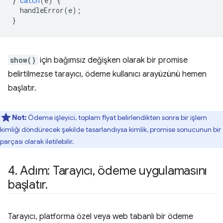
}
catch
(
e
)
{
handleError
(
e
);
}
show()
için bağımsız değişken olarak bir promise
belirtilmezse tarayıcı, ödeme kullanıcı arayüzünü hemen
başlatır.
Not:
Ödeme işleyici, toplam fiyat belirlendikten sonra bir işlem
kimliği döndürecek şekilde tasarlandıysa kimlik, promise sonucunun bir
parçası olarak iletilebilir.
4
.
Adım: Tarayıcı
,
ödeme uygulamasını
başlatır
.
Tarayıcı, platforma özel veya web tabanlı bir ödeme