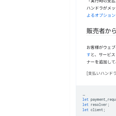
「実行時の支払
ハンドラがメッ
よるオプション
販売者か
お客様がウェブ
す
と、サービス
ナーを追加して
[支払いハンドラ] se
…
let
payment_requ
let
resolver
;
let
client
;