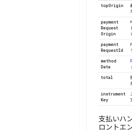
top
Origin
payment
Request
Origin
payment
Request
Id
method
Data
total
instrument
Key
支払いハ
ロントエ