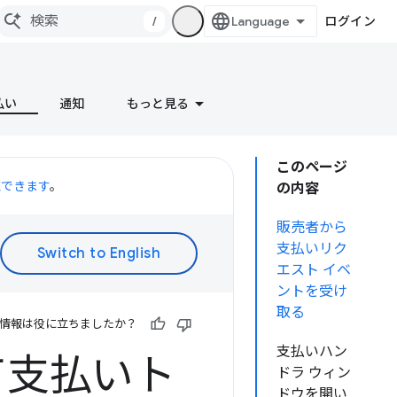
/
ログイン
払い
通知
もっと見る
このページ
聴できます
。
の内容
販売者から
支払いリク
エスト イベ
ントを受け
取る
情報は役に立ちましたか？
支払いハン
用して支払いト
ドラ ウィン
ドウを開い