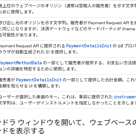
最上位のウェブページのオリジン（通常は受取人の販売者）を示す文字
ために使用します。
呼び出し元のオリジンを示す文字列。販売者が Payment Request AP
と同じになりますが、決済ゲートウェイなどのサードパーティが iframe 
る可能性があります。
Payment
Details
Init
id
Payment Request API に提供される
の
プロパ
ラウザが自動生成された ID を提供します。
Payment
Method
Data
の一部として販売者が提供する、お支払い方法固
ョンの詳細を特定するために使用します。
Payment
Details
Init
販売者が
の一部として提供した合計金額。これ
金額を知らせる UI を構築します。
instrume
ユーザーが選択した楽器のキー。これは、事前に提供された
文字列は、ユーザーがインストルメントを指定しなかったことを示しま
ンドラ ウィンドウを開いて、ウェブベース
ンドを表示する