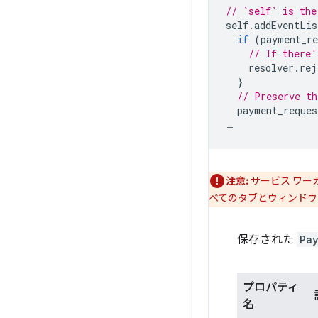
// `self` is the
self
.
addEventLis
if
(
payment_re
// If there'
resolver
.
rej
}
// Preserve th
payment_reques
…
注意:
サービス ワ
べてのタブとウィンドウ
保存された
Pa
プロパティ
名