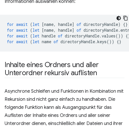
Informationen auswählen können:
for
await
(
let
[
name
,
handle
]
of
directoryHandle
)
{}
for
await
(
let
[
name
,
handle
]
of
directoryHandle
.
ent
for
await
(
let
handle
of
directoryHandle
.
values
())
{
for
await
(
let
name
of
directoryHandle
.
keys
())
{}
Inhalte eines Ordners und aller
Unterordner rekursiv auflisten
Asynchrone Schleifen und Funktionen in Kombination mit
Rekursion sind nicht ganz einfach zu handhaben. Die
folgende Funktion kann als Ausgangspunkt für das
Auflisten der Inhalte eines Ordners und aller seiner
Unterordner dienen, einschließlich aller Dateien und ihrer