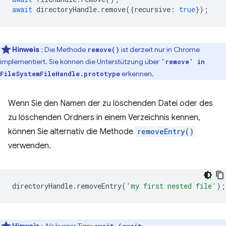
await
directoryHandle
.
remove
({
recursive
:
true
});
Hinweis
: Die Methode
ist derzeit nur in Chrome
remove()
implementiert. Sie können die Unterstützung über
'remove' in
erkennen.
FileSystemFileHandle.prototype
Wenn Sie den Namen der zu löschenden Datei oder des
zu löschenden Ordners in einem Verzeichnis kennen,
können Sie alternativ die Methode
removeEntry()
verwenden.
directoryHandle
.
removeEntry
(
'my first nested file'
);
Hinweis
: Als kurzer Tipp:
await (await