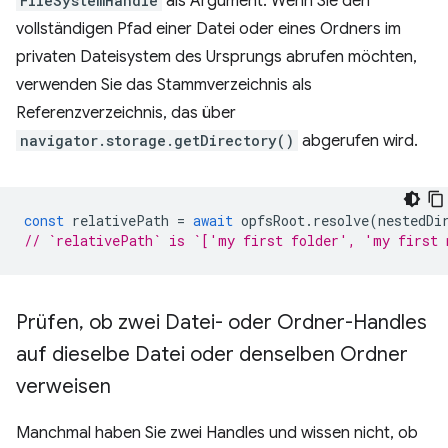
FileSystemHandle
als Argument. Wenn Sie den
vollständigen Pfad einer Datei oder eines Ordners im
privaten Dateisystem des Ursprungs abrufen möchten,
verwenden Sie das Stammverzeichnis als
Referenzverzeichnis, das über
navigator.storage.getDirectory()
abgerufen wird.
const
relativePath
=
await
opfsRoot
.
resolve
(
nestedDi
// `relativePath` is `['my first folder', 'my first 
Prüfen
,
ob zwei Datei- oder Ordner-Handles
auf dieselbe Datei oder denselben Ordner
verweisen
Manchmal haben Sie zwei Handles und wissen nicht, ob