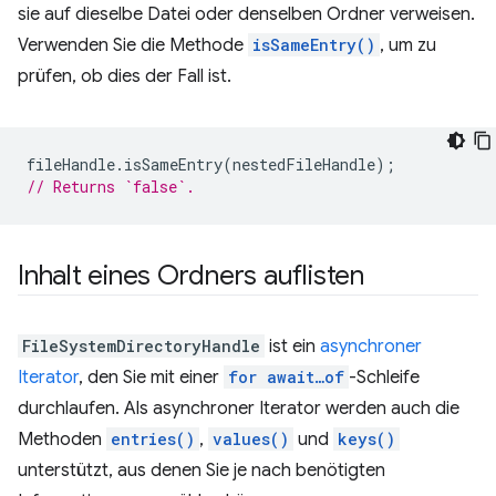
sie auf dieselbe Datei oder denselben Ordner verweisen.
Verwenden Sie die Methode
isSameEntry()
, um zu
prüfen, ob dies der Fall ist.
fileHandle
.
isSameEntry
(
nestedFileHandle
);
// Returns `false`.
Inhalt eines Ordners auflisten
FileSystemDirectoryHandle
ist ein
asynchroner
Iterator
, den Sie mit einer
for await…of
-Schleife
durchlaufen. Als asynchroner Iterator werden auch die
Methoden
entries()
,
values()
und
keys()
unterstützt, aus denen Sie je nach benötigten