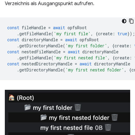
Verzeichnis als Ausgangspunkt aufrufen.
const
fileHandle
=
await
opfsRoot
.
getFileHandle
(
'my first file'
,
{
create
:
true
});
const
directoryHandle
=
await
opfsRoot
.
getDirectoryHandle
(
'my first folder'
,
{
create
:
const
nestedFileHandle
=
await
directoryHandle
.
getFileHandle
(
'my first nested file'
,
{
create
:
const
nestedDirectoryHandle
=
await
directoryHandle
.
getDirectoryHandle
(
'my first nested folder'
,
{
c