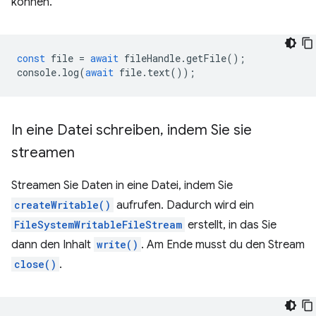
können.
const
file
=
await
fileHandle
.
getFile
();
console
.
log
(
await
file
.
text
());
In eine Datei schreiben
,
indem Sie sie
streamen
Streamen Sie Daten in eine Datei, indem Sie
createWritable()
aufrufen. Dadurch wird ein
FileSystemWritableFileStream
erstellt, in das Sie
dann den Inhalt
write()
. Am Ende musst du den Stream
close()
.