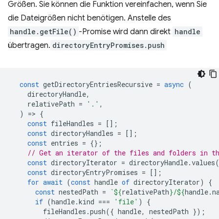
Größen. Sie können die Funktion vereinfachen, wenn Sie
die Dateigrößen nicht benötigen. Anstelle des
handle.getFile()
-Promise wird dann direkt
handle
übertragen.
directoryEntryPromises.push
const
getDirectoryEntriesRecursive
=
async
(
directoryHandle
,
relativePath
=
'.'
,
)
=
>
{
const
fileHandles
=
[];
const
directoryHandles
=
[];
const
entries
=
{};
// Get an iterator of the files and folders in t
const
directoryIterator
=
directoryHandle
.
values
const
directoryEntryPromises
=
[];
for
await
(
const
handle
of
directoryIterator
)
{
const
nestedPath
=
`
${
relativePath
}
/
${
handle
.
n
if
(
handle
.
kind
===
'file'
)
{
fileHandles
.
push
({
handle
,
nestedPath
});