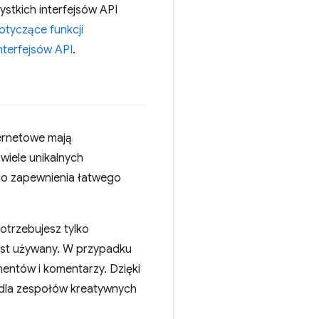
stkich interfejsów API
otyczące funkcji
interfejsów API
.
ternetowe mają
wiele unikalnych
 do zapewnienia łatwego
otrzebujesz tylko
 jest używany. W przypadku
mentów i komentarzy. Dzięki
a dla zespołów kreatywnych