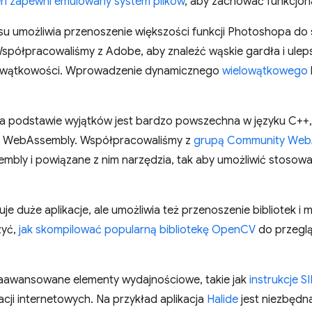
en zapewni emulowany system plików
, aby zachować funkcjon
u umożliwia przenoszenie większości funkcji Photoshopa do sie
Współpracowaliśmy z Adobe, aby znaleźć wąskie gardła i ulep
lowątkowości. Wprowadzenie dynamicznego
wielowątkowego
 podstawie wyjątków jest bardzo powszechna w języku C++, 
 i WebAssembly. Współpracowaliśmy z
grupą Community Web
bly i powiązane z nim narzędzia, tak aby umożliwić stosow
je duże aplikacje, ale umożliwia też przenoszenie bibliotek i 
zyć,
jak skompilować popularną bibliotekę OpenCV
do przegl
aawansowane elementy wydajnościowe, takie jak
instrukcje S
cji internetowych. Na przykład aplikacja
Halide
jest niezbędn