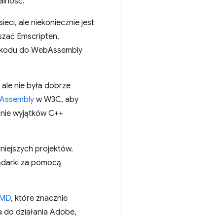
alność.
ci, ale niekoniecznie jest
szać Emscripten.
kodu do WebAssembly
ale nie była dobrze
Assembly
w W3C, aby
anie wyjątków C++
mniejszych projektów.
ądarki za pomocą
IMD
, które znacznie
a do działania Adobe,