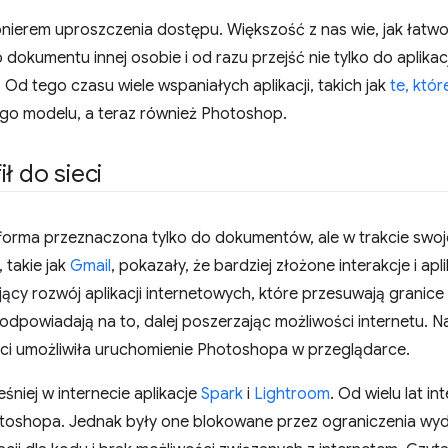
onierem uproszczenia dostępu. Większość z nas wie, jak łatw
dokumentu innej osobie i od razu przejść nie tylko do aplikac
d tego czasu wiele wspaniałych aplikacji, takich jak
te, któ
tego modelu, a teraz również Photoshop.
ł do sieci
atforma przeznaczona tylko do dokumentów, ale w trakcie swojej
 takie jak
Gmail
, pokazały, że bardziej złożone interakcje i ap
y rozwój aplikacji internetowych, które przesuwają granice 
dpowiadają na to, dalej poszerzając możliwości internetu. N
ci umożliwiła uruchomienie Photoshopa w przeglądarce.
niej w internecie aplikacje
Spark
i
Lightroom
. Od wielu lat i
toshopa. Jednak były one blokowane przez ograniczenia wyda