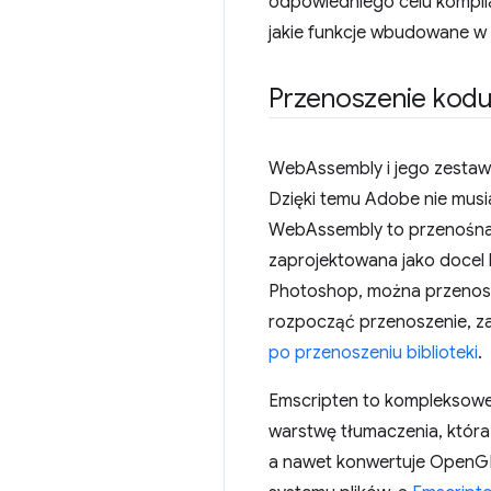
odpowiedniego celu kompilac
jakie funkcje wbudowane w
Przenoszenie kod
WebAssembly i jego zestaw
Dzięki temu Adobe nie musi
WebAssembly to przenośna b
zaprojektowana jako docel k
Photoshop, można przenosić
rozpocząć przenoszenie, za
po przenoszeniu biblioteki
.
Emscripten to kompleksowe 
warstwę tłumaczenia, która
a nawet konwertuje OpenGL 