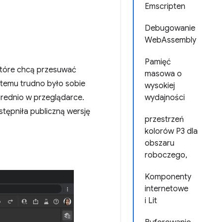
Emscripten
Debugowanie
WebAssembly
Pamięć
 które chcą przesuwać
masowa o
t temu trudno było sobie
wysokiej
rednio w przeglądarce.
wydajności
tępniła publiczną wersję
przestrzeń
kolorów P3 dla
obszaru
roboczego,
Komponenty
internetowe
i Lit