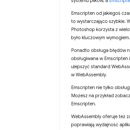
systemu plików, a
Emscript
Emscripten od jakiegoś czas
to wystarczająco szybkie. 
Photoshop korzysta z wie
było kluczowym wymogiem.
Ponadto obsługa błędów na
obsługiwana w Emscripten
ulepszyć standard WebAssem
w WebAssembly.
Emscripten nie tylko obsługu
Możesz na przykład zobac
Emscripten.
WebAssembly oferuje też z
poprawiają wydajność aplika