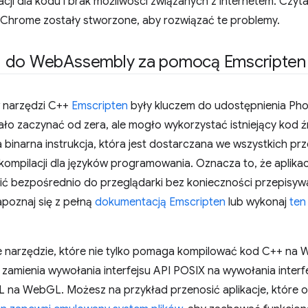
ji dla kodu i brak możliwości związanych z internetem. Czytaj
 Chrome zostały stworzone, aby rozwiązać te problemy.
u do Web
Assembly za pomocą Emscripten
 narzędzi C++
Emscripten
były kluczem do udostępnienia Pho
ało zaczynać od zera, ale mogło wykorzystać istniejący kod
inarna instrukcja, która jest dostarczana we wszystkich prz
ompilacji dla języków programowania. Oznacza to, że aplikacj
 bezpośrednio do przeglądarki bez konieczności przepisywan
poznaj się z pełną
dokumentacją Emscripten
lub wykonaj
ten
narzędzie, które nie tylko pomaga kompilować kod C++ na W
 zamienia wywołania interfejsu API POSIX na wywołania interf
na WebGL. Możesz na przykład przenosić aplikacje, które o