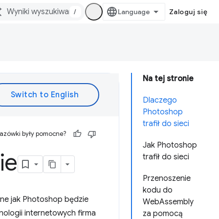
/
Zaloguj się
Na tej stronie
Dlaczego
Photoshop
trafił do sieci
kazówki były pomocne?
Jak Photoshop
ie
trafił do sieci
Przenoszenie
kodu do
ane jak Photoshop będzie
WebAssembly
ologii internetowych firma
za pomocą