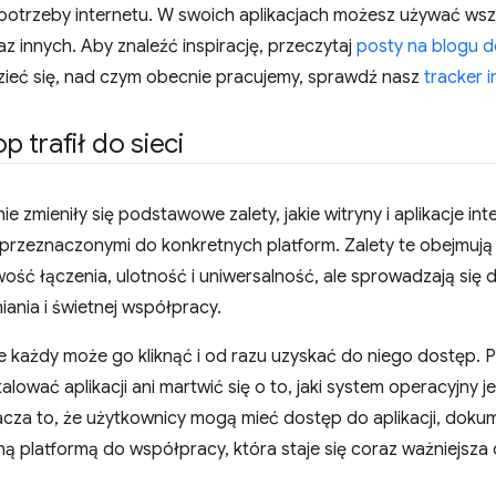
otrzeby internetu. W swoich aplikacjach możesz używać wszy
 innych. Aby znaleźć inspirację, przeczytaj
posty na blogu d
zieć się, nad czym obecnie pracujemy, sprawdź nasz
tracker 
 trafił do sieci
e zmieniły się podstawowe zalety, jakie witryny i aplikacje in
 przeznaczonymi do konkretnych platform. Zalety te obejmują 
iwość łączenia, ulotność i uniwersalność, ale sprowadzają się
ania i świetnej współpracy.
że każdy może go kliknąć i od razu uzyskać do niego dostęp. P
talować aplikacji ani martwić się o to, jaki system operacyjny
acza to, że użytkownicy mogą mieć dostęp do aplikacji, doku
alną platformą do współpracy, która staje się coraz ważniejsz