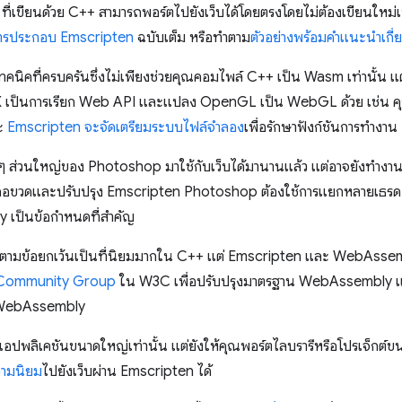
่เขียนด้วย C++ สามารถพอร์ตไปยังเว็บได้โดยตรงโดยไม่ต้องเขียนใหม่เป
ารประกอบ Emscripten
ฉบับเต็ม หรือทำตาม
ตัวอย่างพร้อมคำแนะนำเกี่ย
คนิคที่ครบครันซึ่งไม่เพียงช่วยคุณคอมไพล์ C++ เป็น Wasm เท่านั้น แต่
IX เป็นการเรียก Web API และแปลง OpenGL เป็น WebGL ด้วย เช่น ค
ละ
Emscripten จะจัดเตรียมระบบไฟล์จำลอง
เพื่อรักษาฟังก์ชันการทำงาน
 ส่วนใหญ่ของ Photoshop มาใช้กับเว็บได้มานานแล้ว แต่อาจยังทำงานได
จุดคอขวดและปรับปรุง Emscripten Photoshop ต้องใช้การแยกหลายเธรด
 เป็นข้อกำหนดที่สำคัญ
ดตามข้อยกเว้นเป็นที่นิยมมากใน C++ แต่ Emscripten และ WebAssembl
Community Group
ใน W3C เพื่อปรับปรุงมาตรฐาน WebAssembly และเคร
ับ WebAssembly
ปพลิเคชันขนาดใหญ่เท่านั้น แต่ยังให้คุณพอร์ตไลบรารีหรือโปรเจ็กต์ขนาด
วามนิยม
ไปยังเว็บผ่าน Emscripten ได้