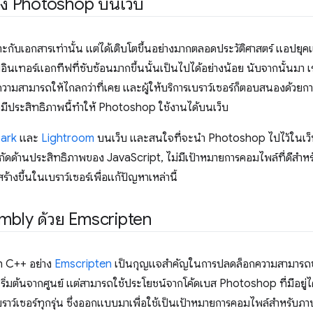
อง Photoshop บนเว็บ
าะกับเอกสารเท่านั้น แต่ได้เติบโตขึ้นอย่างมากตลอดประวัติศาสตร์ แอปยุ
ทอร์แอกทีฟที่ซับซ้อนมากขึ้นนั้นเป็นไปได้อย่างน้อย นับจากนั้นมา เรา
ความสามารถให้ไกลกว่าที่เคย และผู้ให้บริการเบราว์เซอร์ก็ตอบสนองด้วย
ี่มีประสิทธิภาพนี้ทำให้ Photoshop ใช้งานได้บนเว็บ
ark
และ
Lightroom
บนเว็บ และสนใจที่จะนำ Photoshop ไปไว้ในเว็บ
จำกัดด้านประสิทธิภาพของ JavaScript, ไม่มีเป้าหมายการคอมไพล์ที่ดีสำ
สร้างขึ้นในเบราว์เซอร์เพื่อแก้ปัญหาเหล่านี้
mbly ด้วย Emscripten
 C++ อย่าง
Emscripten
เป็นกุญแจสำคัญในการปลดล็อกความสามารถ
ริ่มต้นจากศูนย์ แต่สามารถใช้ประโยชน์จากโค้ดเบส Photoshop ที่มีอยู่
าว์เซอร์ทุกรุ่น ซึ่งออกแบบมาเพื่อใช้เป็นเป้าหมายการคอมไพล์สำหรับภ