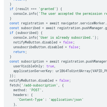
}
if
(
result
===
'granted'
)
{
console
.
info
(
'The user accepted the permission r
}
const
registration
=
await
navigator
.
serviceWorker
.
const
subscribed
=
await
registration
.
pushManager
.
g
if
(
subscribed
)
{
console
.
info
(
'User is already subscribed.'
);
notifyMeButton
.
disabled
=
false
;
unsubscribeButton
.
disabled
=
false
;
return
;
}
const
subscription
=
await
registration
.
pushManager
userVisibleOnly
:
true
,
applicationServerKey
:
urlB64ToUint8Array
(
VAPID_P
});
notifyMeButton
.
disabled
=
false
;
fetch
(
'/add-subscription'
,
{
method
:
'POST'
,
headers
:
{
'Content-Type'
:
'application/json'
},