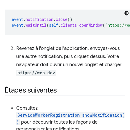
event
.
notification
.
close
();
event
.
waitUntil
(
self
.
clients
.
openWindow
(
'https://w
Revenez à l'onglet de l'application, envoyez-vous
une autre notification, puis cliquez dessus. Votre
navigateur doit ouvrir un nouvel onglet et charger
https://web.dev
.
Étapes suivantes
Consultez
ServiceWorkerRegistration.showNotification(
)
pour découvrir toutes les façons de
personnaliser les notifications.