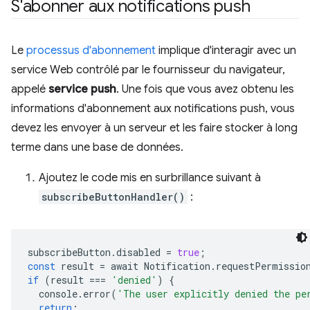
S'abonner aux notifications push
Le
processus d'abonnement
implique d'interagir avec un
service Web contrôlé par le fournisseur du navigateur,
appelé
service push
. Une fois que vous avez obtenu les
informations d'abonnement aux notifications push, vous
devez les envoyer à un serveur et les faire stocker à long
terme dans une base de données.
Ajoutez le code mis en surbrillance suivant à
subscribeButtonHandler()
:
subscribeButton
.
disabled
=
true
;
const
result
=
await
Notification
.
requestPermissio
if
(
result
===
'denied'
)
{
console
.
error
(
'The user explicitly denied the pe
return
;