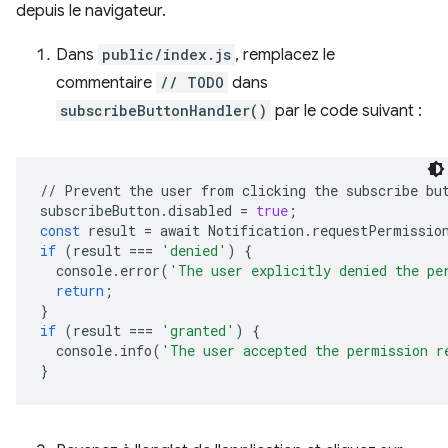
depuis le navigateur.
Dans
public/index.js
, remplacez le
commentaire
// TODO
dans
subscribeButtonHandler()
par le code suivant :
//
Prevent
the
user
from
clicking
the
subscribe
bu
subscribeButton
.
disabled
=
true
;
const
result
=
await
Notification
.
requestPermissio
if
(
result
===
'denied'
)
{
console
.
error
(
'The user explicitly denied the pe
return
;
}
if
(
result
===
'granted'
)
{
console
.
info
(
'The user accepted the permission r
}