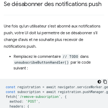
Se désabonner des notifications push
Une fois qu'un utilisateur s'est abonné aux notifications
push, votre UI doit lui permettre de se désabonner s'il
change d'avis et ne souhaite plus recevoir de
notifications push.
Remplacez le commentaire
// TODO
dans
unsubscribeButtonHandler()
par le code
suivant :
const
registration
=
await
navigator
.
serviceWorker
.
ge
const
subscription
=
await
registration
.
pushManager
.
g
fetch
(
'/remove-subscription'
,
{
method
:
'POST'
,
headers
:
{