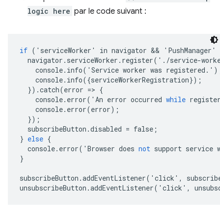
logic here
par le code suivant :
if
('
serviceWorker
'
in
navigator
 && 
'
PushManager
'
navigator
.
serviceWorker
.
register
('.
/
service
-
work
console
.
info
('
Service
worker
was
registered
.')
console
.
info
({
serviceWorkerRegistration
});
}).
catch
(
error
=
>
{
console
.
error
('
An
error
occurred
while
registe
console
.
error
(
error
);
});
subscribeButton
.
disabled
=
false
;
}
else
{
console
.
error
('
Browser
does
not
support
service
}
subscribeButton
.
addEventListener
('
click
',
subscrib
unsubscribeButton
.
addEventListener
('
click
',
unsubs