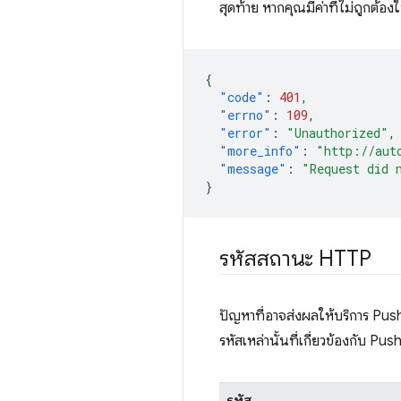
สุดท้าย หากคุณมีค่าที่ไม่ถูกต้อ
{
"code"
:
401
,
"errno"
:
109
,
"error"
:
"Unauthorized"
,
"more_info"
:
"http://aut
"message"
:
"Request did 
}
รหัสสถานะ HTTP
ปัญหาที่อาจส่งผลให้บริการ Pu
รหัสเหล่านั้นที่เกี่ยวข้องกับ Pus