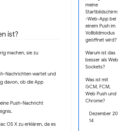
meine
Startbildschirm
-Web-App bei
einem Push im
n ist?
Vollbildmodus
geöffnet wird?
erig machen, sie zu
Warum ist das
besser als Web
Sockets?
ush-Nachrichten wartet und
Was ist mit
ig davon, ob die App
GCM, FCM,
Web Push und
Chrome?
 eine Push-Nachricht
ignis.
Dezember 20
14
ac OS X zu erklären, da es