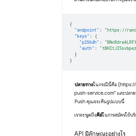
{
"endpoint"
:
"https://ran
"keys"
:
{
"p256dh"
:
"BNcRdreALRF
"auth"
:
"tBHItJI5svbpe
}
}
ปลายทาง
ในกรณีนี้คือ [http
push-service.com" และปลายทาง
Push คุณจะเห็นรูปแบบนี้
เราจะพูดถึง
คีย์
ในการสมัครใช้บร
API มีลักษณะอย่างไร