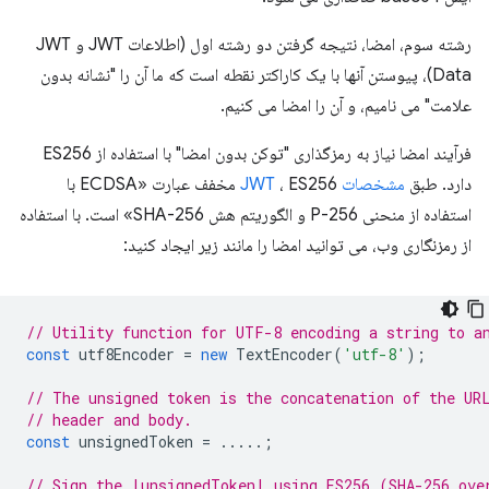
رشته سوم، امضا، نتیجه گرفتن دو رشته اول (اطلاعات JWT و JWT
Data)، پیوستن آنها با یک کاراکتر نقطه است که ما آن را "نشانه بدون
علامت" می نامیم، و آن را امضا می کنیم.
فرآیند امضا نیاز به رمزگذاری "توکن بدون امضا" با استفاده از ES256
دارد. طبق
مشخصات JWT
، ES256 مخفف عبارت «ECDSA با
استفاده از منحنی P-256 و الگوریتم هش SHA-256» است. با استفاده
از رمزنگاری وب، می توانید امضا را مانند زیر ایجاد کنید:
// Utility function for UTF-8 encoding a string to a
const
utf8Encoder
=
new
TextEncoder
(
'utf-8'
);
// The unsigned token is the concatenation of the UR
// header and body.
const
unsignedToken
=
.....;
// Sign the |unsignedToken| using ES256 (SHA-256 ove