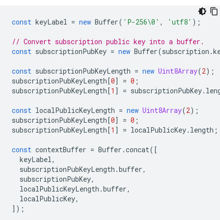
const
keyLabel
=
new
Buffer
(
'P-256\0'
,
'utf8'
);
// Convert subscription public key into a buffer.
const
subscriptionPubKey
=
new
Buffer
(
subscription
.
k
const
subscriptionPubKeyLength
=
new
Uint8Array
(
2
);
subscriptionPubKeyLength
[
0
]
=
0
;
subscriptionPubKeyLength
[
1
]
=
subscriptionPubKey
.
len
const
localPublicKeyLength
=
new
Uint8Array
(
2
);
subscriptionPubKeyLength
[
0
]
=
0
;
subscriptionPubKeyLength
[
1
]
=
localPublicKey
.
length
;
const
contextBuffer
=
Buffer
.
concat
([
keyLabel
,
subscriptionPubKeyLength
.
buffer
,
subscriptionPubKey
,
localPublicKeyLength
.
buffer
,
localPublicKey
,
]);