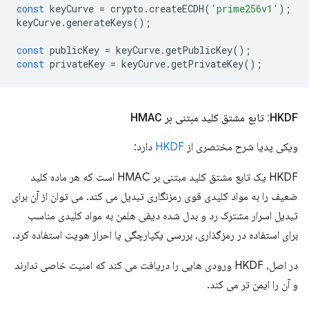
const
keyCurve
=
crypto
.
createECDH
(
'prime256v1'
);
keyCurve
.
generateKeys
();
const
publicKey
=
keyCurve
.
getPublicKey
();
const
privateKey
=
keyCurve
.
getPrivateKey
();
HKDF: تابع مشتق کلید مبتنی بر HMAC
ویکی پدیا شرح مختصری از
HKDF
دارد:
HKDF یک تابع مشتق کلید مبتنی بر HMAC است که هر ماده کلید
ضعیف را به مواد کلیدی قوی رمزنگاری تبدیل می کند. می توان از آن برای
تبدیل اسرار مشترک رد و بدل شده دیفی هلمن به مواد کلیدی مناسب
برای استفاده در رمزگذاری، بررسی یکپارچگی یا احراز هویت استفاده کرد.
در اصل، HKDF ورودی هایی را دریافت می کند که امنیت خاصی ندارند
و آن را ایمن تر می کند.