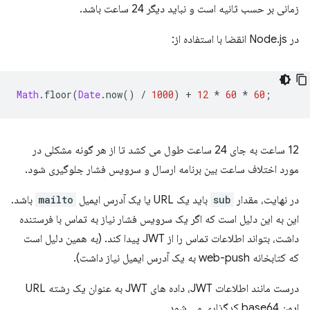
زمانی بر حسب ثانیه است و نباید دیگر 24 ساعت باشد.
در Node.js انقضا با استفاده از:
Math
.
floor
(
Date
.
now
()
/
1000
)
+
12
*
60
*
60
;
12 ساعت به جای 24 ساعت طول می کشد تا از هر گونه مشکلی در
مورد اختلاف ساعت بین برنامه ارسال و سرویس فشار جلوگیری شود.
در نهایت، مقدار
sub
باید یک URL یا یک آدرس ایمیل
mailto
باشد.
این به این دلیل است که اگر یک سرویس فشار نیاز به تماس با فرستنده
داشت، بتواند اطلاعات تماس را از JWT پیدا کند. (به همین دلیل است
که کتابخانه web-push به یک آدرس ایمیل نیاز داشت).
درست مانند اطلاعات JWT، داده های JWT به عنوان یک رشته URL
ایمن base64 کدگذاری می شود.