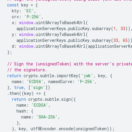
const
key
=
{
kty
:
'EC'
,
crv
:
'P-256'
,
x
:
window
.
uint8ArrayToBase64Url
(
applicationServerKeys
.
publicKey
.
subarray
(
1
,
33
))
y
:
window
.
uint8ArrayToBase64Url
(
applicationServerKeys
.
publicKey
.
subarray
(
33
,
65
)
d
:
window
.
uint8ArrayToBase64Url
(
applicationServerK
};
// Sign the |unsignedToken| with the server's privat
// the signature.
return
crypto
.
subtle
.
importKey
(
'jwk'
,
key
,
{
name
:
'ECDSA'
,
namedCurve
:
'P-256'
,
},
true
,
[
'sign'
])
.
then
((
key
)
=
>
{
return
crypto
.
subtle
.
sign
({
name
:
'ECDSA'
,
hash
:
{
name
:
'SHA-256'
,
},
},
key
,
utf8Encoder
.
encode
(
unsignedToken
));