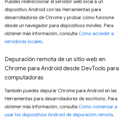
Puedes redireccionar el servidor web local a un
dispositivo Android con las Herramientas para
desarrolladores de Chrome y probar cómo funciona
desde un navegador para dispositivos móviles. Para
obtener más información, consulta
Cómo acceder a
servidores locales
.
Depuración remota de un sitio web en
Chrome para Android desde Dev
Tools para
computadoras
También puedes depurar Chrome para Android en las
Herramientas para desarrolladores de escritorio. Para
obtener más información, consulta
Cómo comenzar a
usar los dispositivos Android de depuración remota
.