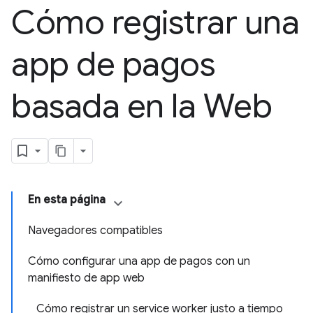
Cómo registrar una
app de pagos
basada en la Web
En esta página
Navegadores compatibles
Cómo configurar una app de pagos con un
manifiesto de app web
Cómo registrar un service worker justo a tiempo