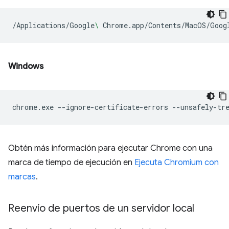
/Applications/Google
\ 
Chrome.app/Contents/MacOS/Goog
Windows
chrome.exe
--ignore-certificate-errors
--unsafely-tr
Obtén más información para ejecutar Chrome con una
marca de tiempo de ejecución en
Ejecuta Chromium con
marcas
.
Reenvío de puertos de un servidor local