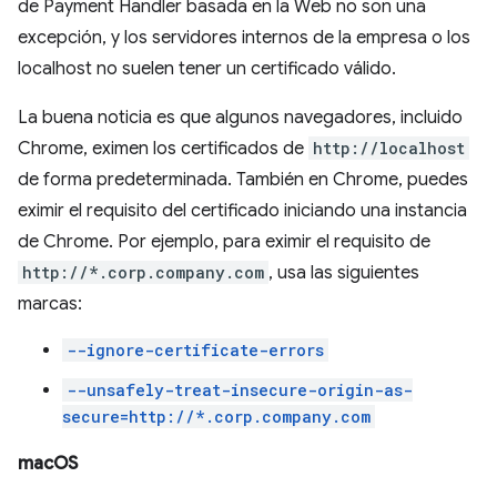
de Payment Handler basada en la Web no son una
excepción, y los servidores internos de la empresa o los
localhost no suelen tener un certificado válido.
La buena noticia es que algunos navegadores, incluido
Chrome, eximen los certificados de
http://localhost
de forma predeterminada. También en Chrome, puedes
eximir el requisito del certificado iniciando una instancia
de Chrome. Por ejemplo, para eximir el requisito de
http://*.corp.company.com
, usa las siguientes
marcas:
--ignore-certificate-errors
--unsafely-treat-insecure-origin-as-
secure=http://*.corp.company.com
macOS