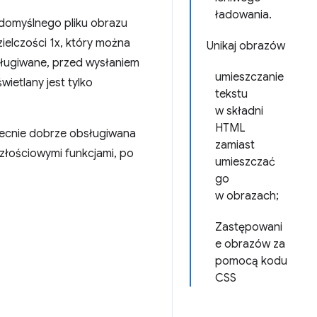
ładowania.
 domyślnego pliku obrazu
ielczości 1x, który można
Unikaj obrazów
sługiwane, przed wysłaniem
umieszczanie
ietlany jest tylko
tekstu
w składni
HTML
becnie dobrze obsługiwana
zamiast
złościowymi funkcjami, po
umieszczać
go
w obrazach;
Zastępowani
e obrazów za
pomocą kodu
CSS