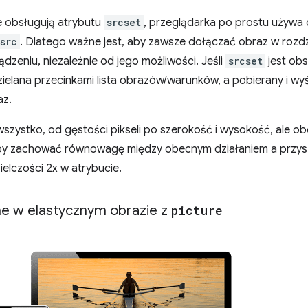
e obsługują atrybutu
srcset
, przeglądarka po prostu używa
src
. Dlatego ważne jest, aby zawsze dołączać obraz w rozdz
dzeniu, niezależnie od jego możliwości. Jeśli
srcset
jest ob
elana przecinkami lista obrazów/warunków, a pobierany i wyśw
az.
ystko, od gęstości pikseli po szerokość i wysokość, ale o
. Aby zachować równowagę między obecnym działaniem a przys
elczości 2x w atrybucie.
ne w elastycznym obrazie z
picture