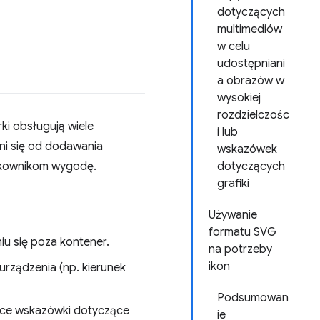
dotyczących
multimediów
w celu
udostępniani
a obrazów w
wysokiej
rozdzielczośc
ki obsługują wiele
i lub
ni się od dodawania
wskazówek
tkownikom wygodę.
dotyczących
grafiki
Używanie
formatu SVG
u się poza kontener.
na potrzeby
ikon
urządzenia (np. kierunek
Podsumowan
rce wskazówki dotyczące
ie