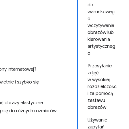
do
warunkoweg
o
wczytywania
obrazów lub
kierowania
artystyczneg
o
Przesyłanie
ony internetowej?
zdjęć
w wysokiej
ietnie i szybko się
rozdzielczośc
i za pomocą
zestawu
ać obrazy elastyczne
obrazów
ą się do różnych rozmiarów
Używanie
zapytań