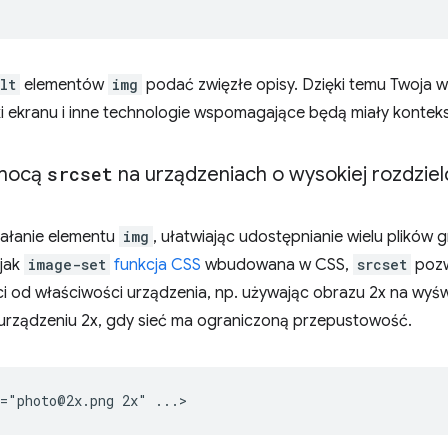
lt
elementów
img
podać zwięzłe opisy. Dzięki temu Twoja wi
i ekranu i inne technologie wspomagające będą miały konteks
mocą
srcset
na urządzeniach o wysokiej rozdziel
iałanie elementu
img
, ułatwiając udostępnianie wielu plików 
 jak
image-set
funkcja CSS
wbudowana w CSS,
srcset
pozw
i od właściwości urządzenia, np. używając obrazu 2x na wyświ
 urządzeniu 2x, gdy sieć ma ograniczoną przepustowość.