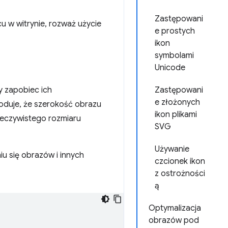
Zastępowani
cu w witrynie, rozważ użycie
e prostych
ikon
symbolami
Unicode
y zapobiec ich
Zastępowani
e złożonych
duje, że szerokość obrazu
ikon plikami
zeczywistego rozmiaru
SVG
Używanie
u się obrazów i innych
czcionek ikon
z ostrożności
ą
Optymalizacja
obrazów pod