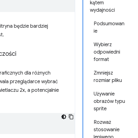
kątem
wydajności
Podsumowan
tryna będzie bardziej
ie
t.
Wybierz
odpowiedni
czości
format
graficznych dla różnych
Zmniejsz
rozmiar pliku
ala przeglądarce wybrać
etlaczu 2x, a potencjalnie
Używanie
obrazów typu
sprite
Rozważ
stosowanie
leniwego