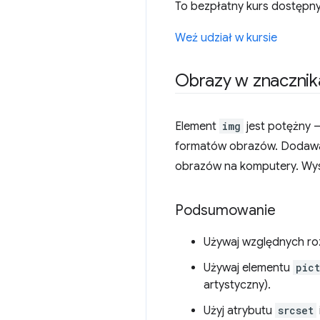
To bezpłatny kurs dostępn
Weź udział w kursie
Obrazy w znacznik
Element
img
jest potężny –
formatów obrazów. Dodawani
obrazów na komputery. Wys
Podsumowanie
Używaj względnych ro
Używaj elementu
pic
artystyczny).
Użyj atrybutu
srcset