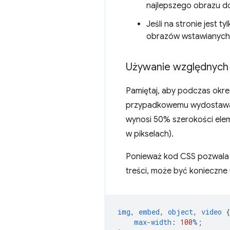
najlepszego obrazu d
Jeśli na stronie jest 
obrazów wstawianych w
Używanie względnych
Pamiętaj, aby podczas okre
przypadkowemu wydostawan
wynosi 50% szerokości elem
w pikselach).
Ponieważ kod CSS pozwala n
treści, może być konieczne
img
,
embed
,
object
,
video
{
max-width
:
100
%
;