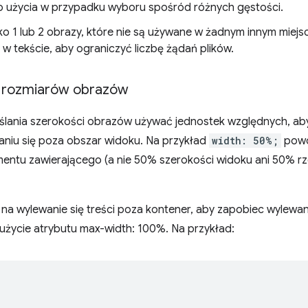
o użycia w przypadku wyboru spośród różnych gęstości.
tylko 1 lub 2 obrazy, które nie są używane w żadnym innym miejs
 tekście, aby ograniczyć liczbę żądań plików.
 rozmiarów obrazów
ślania szerokości obrazów używać jednostek względnych, ab
iu się poza obszar widoku. Na przykład
width: 50%;
powo
entu zawierającego (a nie 50% szerokości widoku ani 50% r
a wylewanie się treści poza kontener, aby zapobiec wylewani
 użycie atrybutu max-width: 100%. Na przykład: