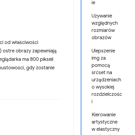
ie
Używanie
względnych
rozmiarów
obrazów
ci od właściwości
x) ostre obrazy zapewniają
Ulepszenie
img za
eglądarka ma 800 pikseli
pomocą
epustowości, gdy zostanie
srcset na
urządzeniach
o wysokiej
rozdzielczośc
i
Kierowanie
artystyczne
w elastyczny