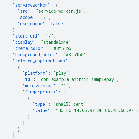
"serviceworker"
:
{
"src"
:
"service-worker.js"
,
"scope"
:
"/"
,
"use_cache"
:
false
},
"start_url"
:
"/"
,
"display"
:
"standalone"
,
"theme_color"
:
"#3f51b5"
,
"background_color"
:
"#3f51b5"
,
"related_applications"
:
[
{
"platform"
:
"play"
,
"id"
:
"com.example.android.samplepay"
,
"min_version"
:
"1"
,
"fingerprints"
:
[
{
"type"
:
"sha256_cert"
,
"value"
:
"4C:FC:14:C6:97:DE:66:4E:66:97:5
}
]
}
]