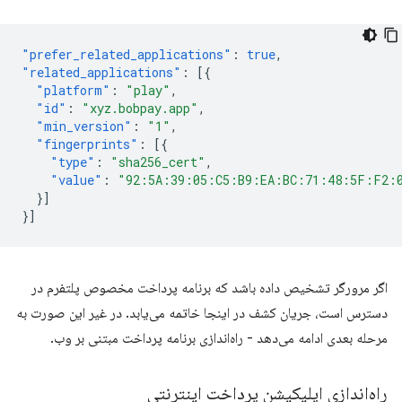
"prefer_related_applications"
:
true
,
"related_applications"
:
[{
"platform"
:
"play"
,
"id"
:
"xyz.bobpay.app"
,
"min_version"
:
"1"
,
"fingerprints"
:
[{
"type"
:
"sha256_cert"
,
"value"
:
"92:5A:39:05:C5:B9:EA:BC:71:48:5F:F2:
}]
}]
اگر مرورگر تشخیص داده باشد که برنامه پرداخت مخصوص پلتفرم در
دسترس است، جریان کشف در اینجا خاتمه می‌یابد. در غیر این صورت به
مرحله بعدی ادامه می‌دهد - راه‌اندازی برنامه پرداخت مبتنی بر وب.
راه‌اندازی اپلیکیشن پرداخت اینترنتی