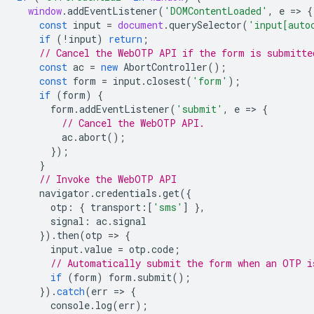
window
.
addEventListener
(
'DOMContentLoaded'
,
e
=
>
{
const
input
=
document
.
querySelector
(
'input[auto
if
(
!
input
)
return
;
// Cancel the WebOTP API if the form is submitte
const
ac
=
new
AbortController
();
const
form
=
input
.
closest
(
'form'
);
if
(
form
)
{
form
.
addEventListener
(
'submit'
,
e
=
>
{
// Cancel the WebOTP API.
ac
.
abort
();
});
}
// Invoke the WebOTP API
navigator
.
credentials
.
get
({
otp
:
{
transport
:
[
'sms'
]
},
signal
:
ac
.
signal
}).
then
(
otp
=
>
{
input
.
value
=
otp
.
code
;
// Automatically submit the form when an OTP i
if
(
form
)
form
.
submit
();
}).
catch
(
err
=
>
{
console
.
log
(
err
);