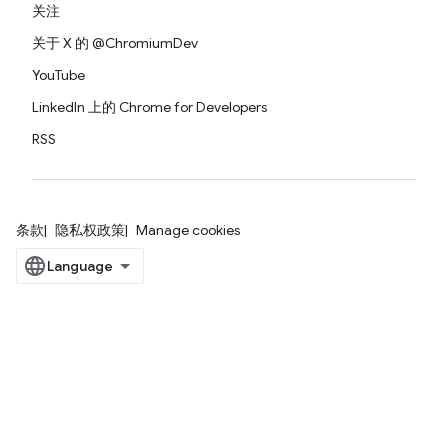
关注
关于 X 的 @ChromiumDev
YouTube
LinkedIn 上的 Chrome for Developers
RSS
条款
隐私权政策
Manage cookies