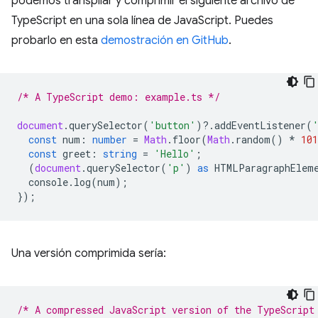
podemos transpilar y comprimir el siguiente archivo de
TypeScript en una sola línea de JavaScript. Puedes
probarlo en esta
demostración en GitHub
.
/* A TypeScript demo: example.ts */
document
.
querySelector
(
'button'
)
?
.
addEventListener
(
const
num
:
number
=
Math
.
floor
(
Math
.
random
()
*
101
const
greet
:
string
=
'Hello'
;
(
document
.
querySelector
(
'p'
)
as
HTMLParagraphElem
console
.
log
(
num
);
});
Una versión comprimida sería:
/* A compressed JavaScript version of the TypeScript