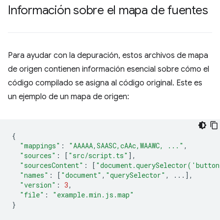
Información sobre el mapa de fuentes
Para ayudar con la depuración, estos archivos de mapa
de origen contienen información esencial sobre cómo el
código compilado se asigna al código original. Este es
un ejemplo de un mapa de origen:
{
"mappings"
:
"AAAAA,SAASC,cAAc,WAAWC, ..."
,
"sources"
:
[
"src/script.ts"
],
"sourcesContent"
:
[
"document.querySelector('butto
"names"
:
[
"document"
,
"querySelector"
,
...],
"version"
:
3
,
"file"
:
"example.min.js.map"
}