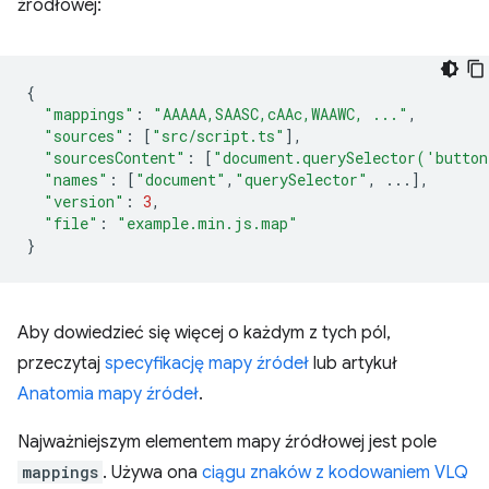
źródłowej:
{
"mappings"
:
"AAAAA,SAASC,cAAc,WAAWC, ..."
,
"sources"
:
[
"src/script.ts"
],
"sourcesContent"
:
[
"document.querySelector('butto
"names"
:
[
"document"
,
"querySelector"
,
...],
"version"
:
3
,
"file"
:
"example.min.js.map"
}
Aby dowiedzieć się więcej o każdym z tych pól,
przeczytaj
specyfikację mapy źródeł
lub artykuł
Anatomia mapy źródeł
.
Najważniejszym elementem mapy źródłowej jest pole
mappings
. Używa ona
ciągu znaków z kodowaniem VLQ