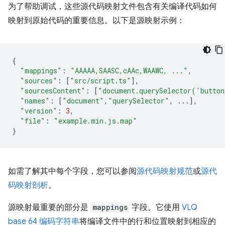
为了帮助调试，这些源代码映射文件包含有关编译代码如何
映射到原始代码的重要信息。以下是源映射示例：
{
"mappings"
:
"AAAAA,SAASC,cAAc,WAAWC, ..."
,
"sources"
:
[
"src/script.ts"
],
"sourcesContent"
:
[
"document.querySelector('butto
"names"
:
[
"document"
,
"querySelector"
,
...],
"version"
:
3
,
"file"
:
"example.min.js.map"
}
如需了解其中每个字段，您可以参阅
源代码映射规范
或
源代
码映射剖析
。
源映射最重要的部分是
mappings
字段。它使用
VLQ
base 64 编码字符串
将编译文件中的行和位置映射到相应的