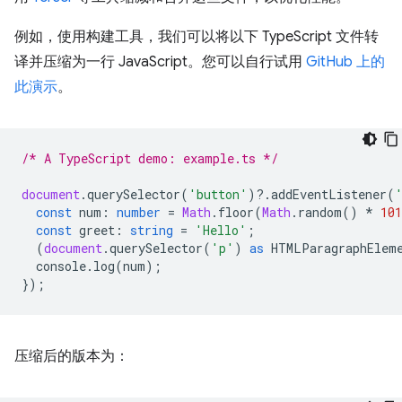
例如，使用构建工具，我们可以将以下 TypeScript 文件转
译并压缩为一行 JavaScript。您可以自行试用
GitHub 上的
此演示
。
/* A TypeScript demo: example.ts */
document
.
querySelector
(
'button'
)
?
.
addEventListener
(
const
num
:
number
=
Math
.
floor
(
Math
.
random
()
*
101
const
greet
:
string
=
'Hello'
;
(
document
.
querySelector
(
'p'
)
as
HTMLParagraphElem
console
.
log
(
num
);
});
压缩后的版本为：