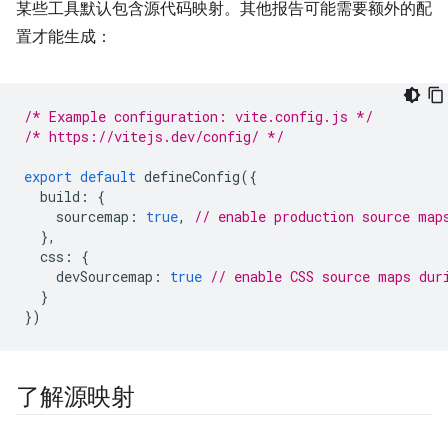
某些工具默认包含源代码映射。其他报告可能需要额外的配
置才能生成：
/* Example configuration: vite.config.js */
/* https://vitejs.dev/config/ */
export
default
defineConfig
({
build
:
{
sourcemap
:
true
,
// enable production source map
},
css
:
{
devSourcemap
:
true
// enable CSS source maps dur
}
})
了解源映射