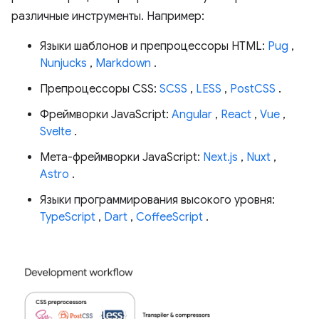
различные инструменты. Например:
Языки шаблонов и препроцессоры HTML:
Pug
,
Nunjucks
,
Markdown
.
Препроцессоры CSS:
SCSS
,
LESS
,
PostCSS
.
Фреймворки JavaScript:
Angular
,
React
,
Vue
,
Svelte
.
Мета-фреймворки JavaScript:
Next.js
,
Nuxt
,
Astro
.
Языки программирования высокого уровня:
TypeScript
,
Dart
,
CoffeeScript
.