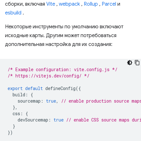
сборки, включая
Vite
,
webpack
,
Rollup
,
Parcel
и
esbuild
.
Некоторые инструменты по умолчанию включают
исходные карты. Другим может потребоваться
дополнительная настройка для их создания:
/* Example configuration: vite.config.js */
/* https://vitejs.dev/config/ */
export
default
defineConfig
({
build
:
{
sourcemap
:
true
,
// enable production source map
},
css
:
{
devSourcemap
:
true
// enable CSS source maps dur
}
})