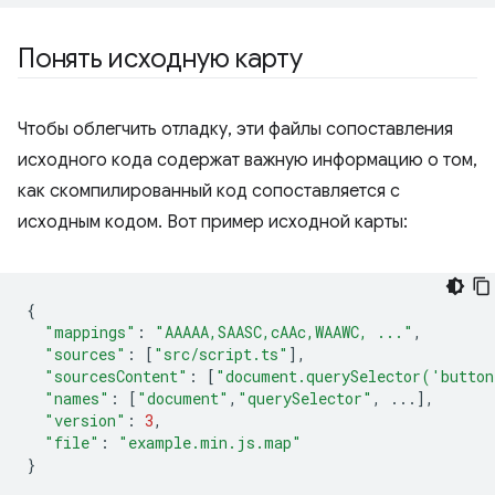
Понять исходную карту
Чтобы облегчить отладку, эти файлы сопоставления
исходного кода содержат важную информацию о том,
как скомпилированный код сопоставляется с
исходным кодом. Вот пример исходной карты:
{
"mappings"
:
"AAAAA,SAASC,cAAc,WAAWC, ..."
,
"sources"
:
[
"src/script.ts"
],
"sourcesContent"
:
[
"document.querySelector('butto
"names"
:
[
"document"
,
"querySelector"
,
...],
"version"
:
3
,
"file"
:
"example.min.js.map"
}