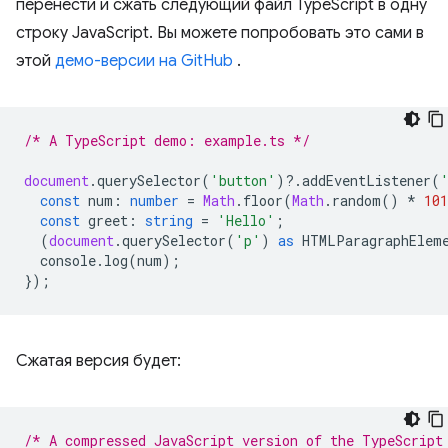
перенести и сжать следующий файл TypeScript в одну
строку JavaScript. Вы можете попробовать это сами в
этой
демо-версии на GitHub
.
/* A TypeScript demo: example.ts */
document
.
querySelector
(
'button'
)
?
.
addEventListener
(
const
num
:
number
=
Math
.
floor
(
Math
.
random
()
*
101
const
greet
:
string
=
'Hello'
;
(
document
.
querySelector
(
'p'
)
as
HTMLParagraphElem
console
.
log
(
num
);
});
Сжатая версия будет:
/* A compressed JavaScript version of the TypeScript