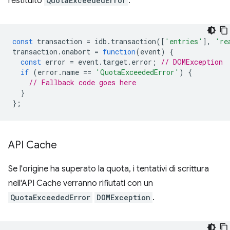
restituito
QuotaExceededError
.
const
transaction
=
idb
.
transaction
([
'entries'
],
're
transaction
.
onabort
=
function
(
event
)
{
const
error
=
event
.
target
.
error
;
// DOMException
if
(
error
.
name
==
'QuotaExceededError'
)
{
// Fallback code goes here
}
};
API Cache
Se l'origine ha superato la quota, i tentativi di scrittura
nell'API Cache verranno rifiutati con un
QuotaExceededError
DOMException
.