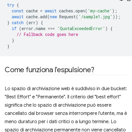
try
{
const
cache
=
await
caches
.
open
(
'my-cache'
);
await
cache
.
add
(
new
Request
(
'/sample1.jpg'
));
}
catch
(
err
)
{
if
(
error
.
name
===
'QuotaExceededError'
)
{
// Fallback code goes here
}
}
Come funziona l'espulsione?
Lo spazio di archiviazione web è suddiviso in due bucket:
"Best Effort" e "Permanente". Il criterio del "best effort"
significa che lo spazio di archiviazione può essere
cancellato dal browser senza interrompere l'utente, ma è
meno duraturo per i dati critici o a lungo termine. Lo
spazio di archiviazione permanente non viene cancellato