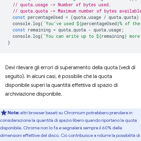
// quota.usage -> Number of bytes used.
// quota.quota -> Maximum number of bytes availabl
const
percentageUsed
=
(
quota
.
usage
/
quota
.
quota
)
console
.
log
(
`You've used 
${
percentageUsed
}
% of the
const
remaining
=
quota
.
quota
-
quota
.
usage
;
console
.
log
(
`You can write up to 
${
remaining
}
 more
}
Devi rilevare gli errori di superamento della quota (vedi di
seguito). In alcuni casi, è possibile che la quota
disponibile superi la quantità effettiva di spazio di
archiviazione disponibile.
Nota:
altri browser basati su Chromium potrebbero prendere in
considerazione la quantità di spazio libero quando riportano la quota
disponibile. Chrome non lo fa e segnalerà sempre il 60% delle
dimensioni effettive del disco. Ciò contribuisce a ridurre la possibilità di