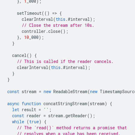
},
1
_000
);
setTimeout
(()
=
>
{
clearInterval
(
this
.
#interval
);
// Close the stream after 10s.
controller
.
close
();
},
10
_000
);
}
cancel
()
{
// This is called if the reader cancels.
clearInterval
(
this
.
#interval
);
}
}
const
stream
=
new
ReadableStream
(
new
TimestampSourc
async
function
concatStringStream
(
stream
)
{
let
result
=
''
;
const
reader
=
stream
.
getReader
();
while
(
true
)
{
// The `read()` method returns a promise that
// resolves when a value has been received.