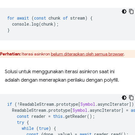
for
await
(
const
chunk
of
stream
)
{
console
.
log
(
chunk
);
}
Perhatian:
Iterasi asinkron
belum diterapkan oleh semua browser
.
Solusi untuk menggunakan iterasi asinkron saat ini
adalah dengan menerapkan perilaku dengan polyfill.
if
(
!
ReadableStream
.
prototype
[
Symbol
.
asyncIterator
])
ReadableStream
.
prototype
[
Symbol
.
asyncIterator
]
=
a
const
reader
=
this
.
getReader
();
try
{
while
(
true
)
{
const
{
done
,
value
}
=
await
reader
.
read
();