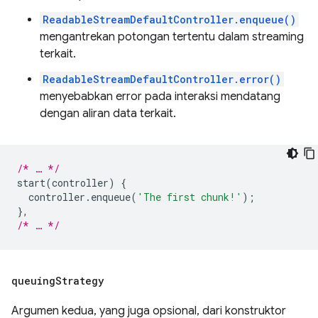
ReadableStreamDefaultController.enqueue()
mengantrekan potongan tertentu dalam streaming
terkait.
ReadableStreamDefaultController.error()
menyebabkan error pada interaksi mendatang
dengan aliran data terkait.
/* … */
start
(
controller
)
{
controller
.
enqueue
(
'The first chunk!'
);
},
/* … */
queuing
Strategy
Argumen kedua, yang juga opsional, dari konstruktor