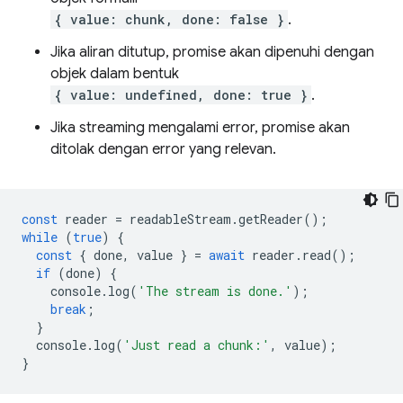
{ value: chunk, done: false }
.
Jika aliran ditutup, promise akan dipenuhi dengan
objek dalam bentuk
{ value: undefined, done: true }
.
Jika streaming mengalami error, promise akan
ditolak dengan error yang relevan.
const
reader
=
readableStream
.
getReader
();
while
(
true
)
{
const
{
done
,
value
}
=
await
reader
.
read
();
if
(
done
)
{
console
.
log
(
'The stream is done.'
);
break
;
}
console
.
log
(
'Just read a chunk:'
,
value
);
}