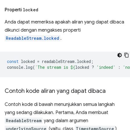
Properti
locked
Anda dapat memeriksa apakah aliran yang dapat dibaca
dikunci dengan mengakses properti
ReadableStream.locked
.
const
locked
=
readableStream
.
locked
;
console
.
log
(
`The stream is 
${
locked
?
'indeed'
:
'n
Contoh kode aliran yang dapat dibaca
Contoh kode di bawah menunjukkan semua langkah
yang sedang dilakukan. Pertama, Anda membuat
ReadableStream
yang dalam argumen
underlyingSource
(yaitu, class
TimestampSource
)