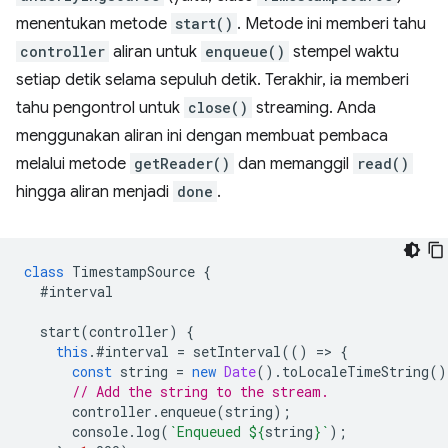
menentukan metode
start()
. Metode ini memberi tahu
controller
aliran untuk
enqueue()
stempel waktu
setiap detik selama sepuluh detik. Terakhir, ia memberi
tahu pengontrol untuk
close()
streaming. Anda
menggunakan aliran ini dengan membuat pembaca
melalui metode
getReader()
dan memanggil
read()
hingga aliran menjadi
done
.
class
TimestampSource
{
#interval
start
(
controller
)
{
this
.
#interval
=
setInterval
(()
=
>
{
const
string
=
new
Date
().
toLocaleTimeString
()
// Add the string to the stream.
controller
.
enqueue
(
string
);
console
.
log
(
`Enqueued 
${
string
}
`
);