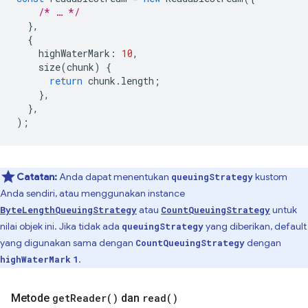
/* … */
},
{
highWaterMark
:
10
,
size
(
chunk
)
{
return
chunk
.
length
;
},
},
);
Catatan:
Anda dapat menentukan
kustom
queuingStrategy
Anda sendiri, atau menggunakan instance
atau
untuk
ByteLengthQueuingStrategy
CountQueuingStrategy
nilai objek ini. Jika tidak ada
yang diberikan, default
queuingStrategy
yang digunakan sama dengan
dengan
CountQueuingStrategy
.
highWaterMark
1
Metode
get
Reader(
)
dan
read(
)