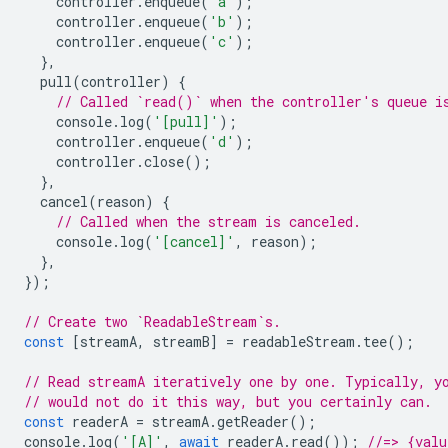
controller
.
enqueue
(
'a'
);
controller
.
enqueue
(
'b'
);
controller
.
enqueue
(
'c'
);
},
pull
(
controller
)
{
// Called `read()` when the controller's queue i
console
.
log
(
'[pull]'
);
controller
.
enqueue
(
'd'
);
controller
.
close
();
},
cancel
(
reason
)
{
// Called when the stream is canceled.
console
.
log
(
'[cancel]'
,
reason
);
},
});
// Create two `ReadableStream`s.
const
[
streamA
,
streamB
]
=
readableStream
.
tee
();
// Read streamA iteratively one by one. Typically, y
// would not do it this way, but you certainly can.
const
readerA
=
streamA
.
getReader
();
console
.
log
(
'[A]'
,
await
readerA
.
read
());
//=> {val