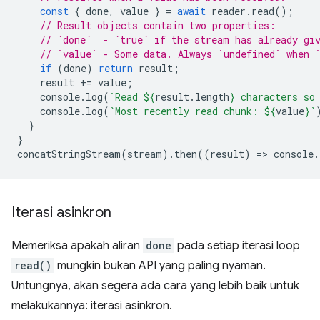
const
{
done
,
value
}
=
await
reader
.
read
();
// Result objects contain two properties:
// `done`  - `true` if the stream has already gi
// `value` - Some data. Always `undefined` when 
if
(
done
)
return
result
;
result
+=
value
;
console
.
log
(
`Read 
${
result
.
length
}
 characters so
console
.
log
(
`Most recently read chunk: 
${
value
}
`
}
}
concatStringStream
(
stream
).
then
((
result
)
=
>
console
.
Iterasi asinkron
Memeriksa apakah aliran
done
pada setiap iterasi loop
read()
mungkin bukan API yang paling nyaman.
Untungnya, akan segera ada cara yang lebih baik untuk
melakukannya: iterasi asinkron.