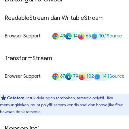
Readable
Stream dan Writable
Stream
43
14
65
10.1
Browser Support
Source
Transform
Stream
67
79
102
14.1
Browser Support
Source
Catatan:
Untuk dukungan tambahan, tersedia
polyfill
. Jika
memungkinkan, muat polyfill secara kondisional dan hanya jika fitur
bawaan tidak tersedia.
Konsep inti