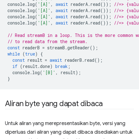
console
.
log
(
'[A]'
,
await
readerA
.
read
());
//=> {val
console
.
log
(
'[A]'
,
await
readerA
.
read
());
//=> {val
console
.
log
(
'[A]'
,
await
readerA
.
read
());
//=> {val
console
.
log
(
'[A]'
,
await
readerA
.
read
());
//=> {valu
// Read streamB in a loop. This is the more common w
// to read data from the stream.
const
readerB
=
streamB
.
getReader
();
while
(
true
)
{
const
result
=
await
readerB
.
read
();
if
(
result
.
done
)
break
;
console
.
log
(
'[B]'
,
result
);
}
Aliran byte yang dapat dibaca
Untuk aliran yang merepresentasikan byte, versi yang
diperluas dari aliran yang dapat dibaca disediakan untuk