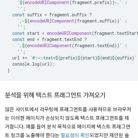
`
${
encodeURIComponent
(
fragment
.
prefix
)
}
-,`
:
''
;
const
suffix
=
fragment
.
suffix
?
`,-
${
encodeURIComponent
(
fragment
.
suffix
)
}
`
:
''
;
const
start
=
encodeURIComponent
(
fragment
.
textStar
const
end
=
fragment
.
textEnd
?
`,
${
encodeURIComponent
(
fragment
.
textEnd
)
}
`
:
''
;
url
+=
`#:~:text=
${
prefix
}${
start
}${
end
}${
suffix
}
`
console
.
log
(
url
);
}
분석을 위해 텍스트 프래그먼트 가져오기
많은 사이트에서 라우팅에 프래그먼트를 사용하므로 브라우저
는 이러한 페이지가 손상되지 않도록 텍스트 프래그먼트를 제
거합니다. 예를 들어 분석 목적으로 페이지에 텍스트 프래그먼
트 링크를 노출해야 한다는
필요성이 확인
되었지만 제안된 솔