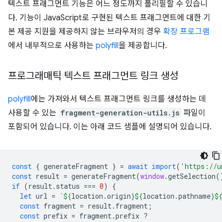
텍스트 프래그먼트 기능은 어느 정도까지 폴리필할 수 있습니
다. 기능이 JavaScript로 구현된 텍스트 프래그먼트에 대한 기
본 제공 지원을 제공하지 않는 브라우저의 경우
확장 프로그램
에서 내부적으로 사용하는
polyfill
을 제공합니다.
프로그래매틱 텍스트 프래그먼트 링크 생성
polyfill
에는 가져와서 텍스트 프래그먼트 링크를 생성하는 데
사용할 수 있는
fragment-generation-utils.js
파일이
포함되어 있습니다. 이는 아래 코드 샘플에 설명되어 있습니다.
const
{
generateFragment
}
=
await
import
(
'https://u
const
result
=
generateFragment
(
window
.
getSelection
(
if
(
result
.
status
===
0
)
{
let
url
=
`
${
location
.
origin
}${
location
.
pathname
}$
const
fragment
=
result
.
fragment
;
const
prefix
=
fragment
.
prefix
?