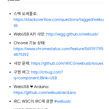
스택 오버플로:
https://stackoverflow.com/questions/tagged/webu
sb
WebUSB API 사양:
http://wigg.github.io/webusb/
Chrome 기능 상태:
https://www.chromestatus.com/feature/565191795
4875392
사양 문제:
https://github.com/WICG/webusb/issues
구현 버그:
http://crbug.com?
q=component:Blink>USB
WebUSB ❤ ️Arduino:
https://github.com/webusb/arduino
IRC: W3C의 IRC에 관한
#webusb