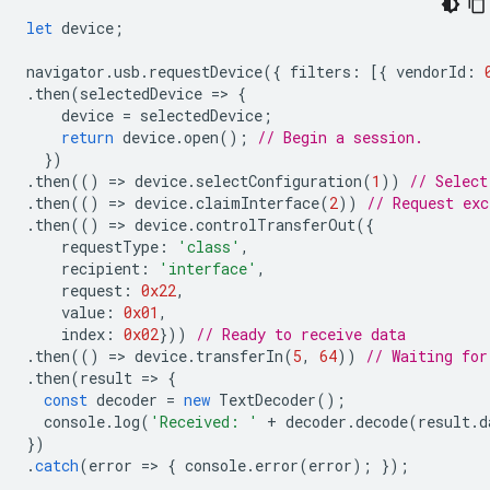
let
device
;
navigator
.
usb
.
requestDevice
({
filters
:
[{
vendorId
:
.
then
(
selectedDevice
=
>
{
device
=
selectedDevice
;
return
device
.
open
();
// Begin a session.
})
.
then
(()
=
>
device
.
selectConfiguration
(
1
))
// Select
.
then
(()
=
>
device
.
claimInterface
(
2
))
// Request exc
.
then
(()
=
>
device
.
controlTransferOut
({
requestType
:
'class'
,
recipient
:
'interface'
,
request
:
0x22
,
value
:
0x01
,
index
:
0x02
}))
// Ready to receive data
.
then
(()
=
>
device
.
transferIn
(
5
,
64
))
// Waiting for
.
then
(
result
=
>
{
const
decoder
=
new
TextDecoder
();
console
.
log
(
'Received: '
+
decoder
.
decode
(
result
.
d
})
.
catch
(
error
=
>
{
console
.
error
(
error
);
});