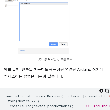
USB 장치 사용자 프롬프트.
예를 들어, 원본을 허용하도록 구성된 연결된 Arduino 장치에
액세스하는 방법은 다음과 같습니다.
navigator
.
usb
.
requestDevice
({
filters
:
[{
vendorId
:
.
then
(
device
=
>
{
console
.
log
(
device
.
productName
);
// "Arduino 