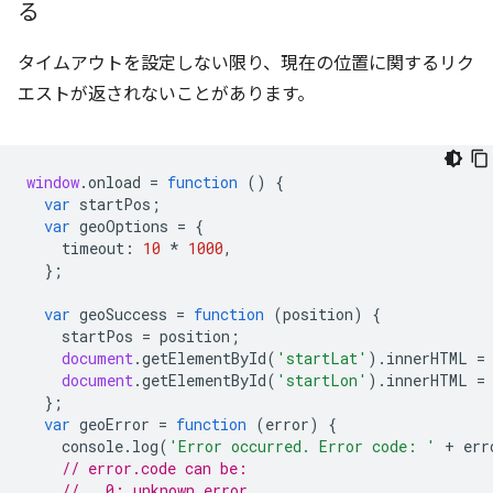
る
タイムアウトを設定しない限り、現在の位置に関するリク
エストが返されないことがあります。
window
.
onload
=
function
()
{
var
startPos
;
var
geoOptions
=
{
timeout
:
10
*
1000
,
};
var
geoSuccess
=
function
(
position
)
{
startPos
=
position
;
document
.
getElementById
(
'startLat'
).
innerHTML
=
document
.
getElementById
(
'startLon'
).
innerHTML
=
};
var
geoError
=
function
(
error
)
{
console
.
log
(
'Error occurred. Error code: '
+
err
// error.code can be:
//   0: unknown error