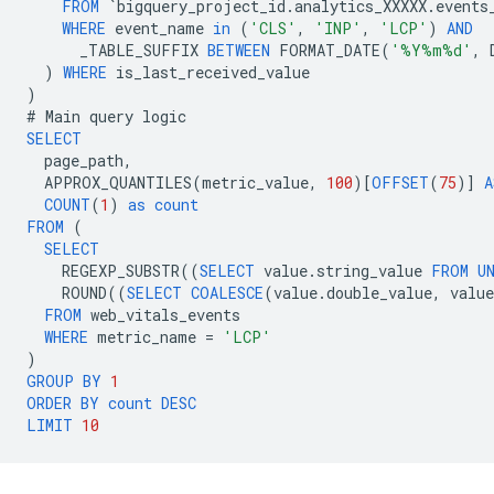
FROM
`
bigquery_project_id
.
analytics_XXXXX
.
events
WHERE
event_name
in
(
'CLS'
,
'INP'
,
'LCP'
)
AND
_TABLE_SUFFIX
BETWEEN
FORMAT_DATE
(
'%Y%m%d'
,
)
WHERE
is_last_received_value
)
#
Main
query
logic
SELECT
page_path
,
APPROX_QUANTILES
(
metric_value
,
100
)[
OFFSET
(
75
)]
A
COUNT
(
1
)
as
count
FROM
(
SELECT
REGEXP_SUBSTR
((
SELECT
value
.
string_value
FROM
U
ROUND
((
SELECT
COALESCE
(
value
.
double_value
,
value
FROM
web_vitals_events
WHERE
metric_name
=
'LCP'
)
GROUP
BY
1
ORDER
BY
count
DESC
LIMIT
10