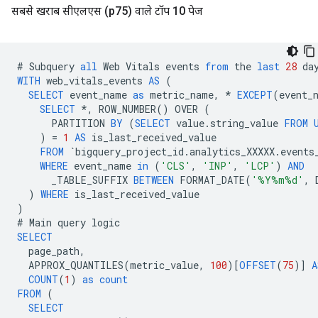
सबसे खराब सीएलएस (p75) वाले टॉप 10 पेज
#
Subquery
all
Web
Vitals
events
from
the
last
28
da
WITH
web_vitals_events
AS
(
SELECT
event_name
as
metric_name
,
*
EXCEPT
(
event_
SELECT
*
,
ROW_NUMBER
()
OVER
(
PARTITION
BY
(
SELECT
value
.
string_value
FROM
)
=
1
AS
is_last_received_value
FROM
`
bigquery_project_id
.
analytics_XXXXX
.
events
WHERE
event_name
in
(
'CLS'
,
'INP'
,
'LCP'
)
AND
_TABLE_SUFFIX
BETWEEN
FORMAT_DATE
(
'%Y%m%d'
,
)
WHERE
is_last_received_value
)
#
Main
query
logic
SELECT
page_path
,
APPROX_QUANTILES
(
metric_value
,
100
)[
OFFSET
(
75
)]
A
COUNT
(
1
)
as
count
FROM
(
SELECT