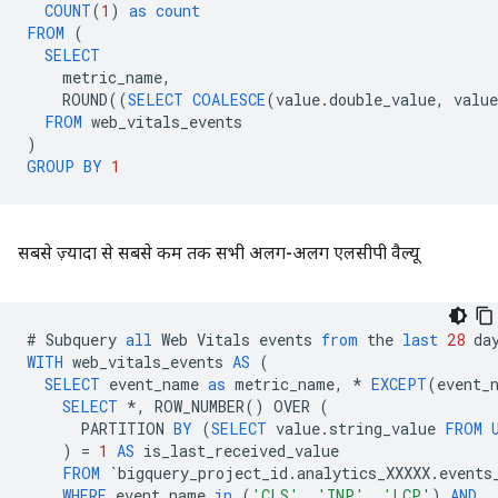
COUNT
(
1
)
as
count
FROM
(
SELECT
metric_name
,
ROUND
((
SELECT
COALESCE
(
value
.
double_value
,
value
FROM
web_vitals_events
)
GROUP
BY
1
सबसे ज़्यादा से सबसे कम तक सभी अलग-अलग एलसीपी वैल्यू
#
Subquery
all
Web
Vitals
events
from
the
last
28
da
WITH
web_vitals_events
AS
(
SELECT
event_name
as
metric_name
,
*
EXCEPT
(
event_
SELECT
*
,
ROW_NUMBER
()
OVER
(
PARTITION
BY
(
SELECT
value
.
string_value
FROM
)
=
1
AS
is_last_received_value
FROM
`
bigquery_project_id
.
analytics_XXXXX
.
events
WHERE
event_name
in
(
'CLS'
,
'INP'
,
'LCP'
)
AND