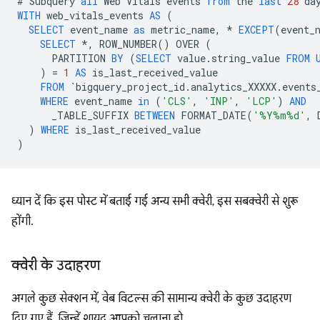
#
Subquery
all
Web
Vitals
events
from
the
last
28
da
WITH
web_vitals_events
AS
(
SELECT
event_name
as
metric_name
,
*
EXCEPT
(
event_
SELECT
*
,
ROW_NUMBER
()
OVER
(
PARTITION
BY
(
SELECT
value
.
string_value
FROM
)
=
1
AS
is_last_received_value
FROM
`
bigquery_project_id
.
analytics_XXXXX
.
events
WHERE
event_name
in
(
'CLS'
,
'INP'
,
'LCP'
)
AND
_TABLE_SUFFIX
BETWEEN
FORMAT_DATE
(
'%Y%m%d'
,
)
WHERE
is_last_received_value
)
ध्यान दें कि इस पोस्ट में बताई गई अन्य सभी क्वेरी, इस सबक्वेरी से शुरू
होंगी.
क्वेरी के उदाहरण
अगले कुछ सेक्शन में, वेब विटल्स की सामान्य क्वेरी के कुछ उदाहरण
दिए गए हैं, जिन्हें शायद आपको चलाना हो.