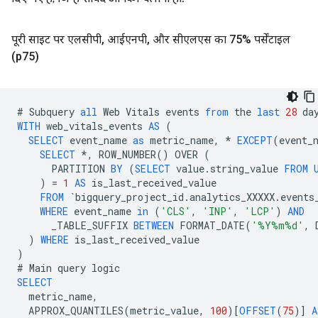
पूरी साइट पर एलसीपी
,
आईएनपी
,
और सीएलएस का 75% पर्सेंटाइल
(p75)
#
Subquery
all
Web
Vitals
events
from
the
last
28
da
WITH
web_vitals_events
AS
(
SELECT
event_name
as
metric_name
,
*
EXCEPT
(
event_
SELECT
*
,
ROW_NUMBER
()
OVER
(
PARTITION
BY
(
SELECT
value
.
string_value
FROM
)
=
1
AS
is_last_received_value
FROM
`
bigquery_project_id
.
analytics_XXXXX
.
events
WHERE
event_name
in
(
'CLS'
,
'INP'
,
'LCP'
)
AND
_TABLE_SUFFIX
BETWEEN
FORMAT_DATE
(
'%Y%m%d'
,
)
WHERE
is_last_received_value
)
#
Main
query
logic
SELECT
metric_name
,
APPROX_QUANTILES
(
metric_value
,
100
)[
OFFSET
(
75
)]
A