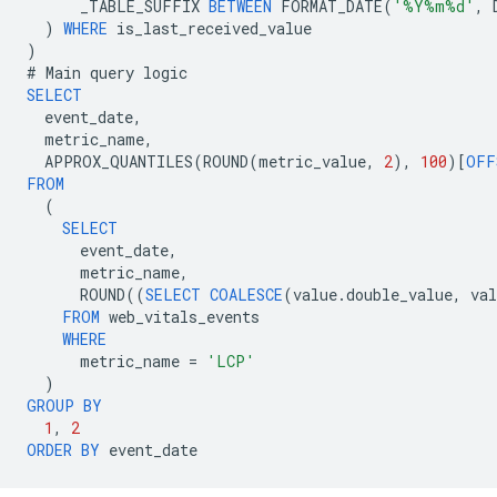
_TABLE_SUFFIX
BETWEEN
FORMAT_DATE
(
'%Y%m%d'
,
)
WHERE
is_last_received_value
)
#
Main
query
logic
SELECT
event_date
,
metric_name
,
APPROX_QUANTILES
(
ROUND
(
metric_value
,
2
),
100
)[
OFF
FROM
(
SELECT
event_date
,
metric_name
,
ROUND
((
SELECT
COALESCE
(
value
.
double_value
,
val
FROM
web_vitals_events
WHERE
metric_name
=
'LCP'
)
GROUP
BY
1
,
2
ORDER
BY
event_date