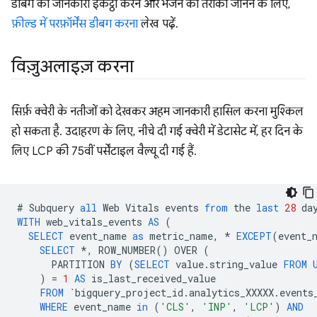
डीबग की जानकारी इकट्ठा करने और भेजने का तरीका जानने के लिए,
फ़ील्ड में परफ़ॉर्मेंस डीबग करना
लेख पढ़ें.
विज़ुअलाइज़ करना
सिर्फ़ क्वेरी के नतीजों को देखकर अहम जानकारी हासिल करना मुश्किल
हो सकता है. उदाहरण के लिए, नीचे दी गई क्वेरी में डेटासेट में, हर दिन के
लिए LCP की 75वीं पर्सेंटाइल वैल्यू दी गई हैं.
#
Subquery
all
Web
Vitals
events
from
the
last
28
da
WITH
web_vitals_events
AS
(
SELECT
event_name
as
metric_name
,
*
EXCEPT
(
event_
SELECT
*
,
ROW_NUMBER
()
OVER
(
PARTITION
BY
(
SELECT
value
.
string_value
FROM
)
=
1
AS
is_last_received_value
FROM
`
bigquery_project_id
.
analytics_XXXXX
.
events
WHERE
event_name
in
(
'CLS'
,
'INP'
,
'LCP'
)
AND