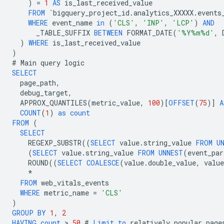
)
=
1
AS
is_last_received_value
FROM
`
bigquery_project_id
.
analytics_XXXXX
.
events
WHERE
event_name
in
(
'CLS'
,
'INP'
,
'LCP'
)
AND
_TABLE_SUFFIX
BETWEEN
FORMAT_DATE
(
'%Y%m%d'
,
)
WHERE
is_last_received_value
)
#
Main
query
logic
SELECT
page_path
,
debug_target
,
APPROX_QUANTILES
(
metric_value
,
100
)[
OFFSET
(
75
)]
A
COUNT
(
1
)
as
count
FROM
(
SELECT
REGEXP_SUBSTR
((
SELECT
value
.
string_value
FROM
U
(
SELECT
value
.
string_value
FROM
UNNEST
(
event_par
ROUND
((
SELECT
COALESCE
(
value
.
double_value
,
value
*
FROM
web_vitals_events
WHERE
metric_name
=
'CLS'
)
GROUP
BY
1
,
2
HAVING
count
 > 
50
#
Limit
to
relatively
popular
page