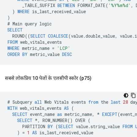
_TABLE_SUFFIX
BETWEEN
FORMAT_DATE
(
'%Y%m%d'
,
)
WHERE
is_last_received_value
)
#
Main
query
logic
SELECT
ROUND
((
SELECT
COALESCE
(
value
.
double_value
,
value
.
i
FROM
web_vitals_events
WHERE
metric_name
=
'LCP'
ORDER
BY
metric_value
DESC
सबसे लोकप्रिय 10 पेजों के एलसीपी स्कोर (p75)
#
Subquery
all
Web
Vitals
events
from
the
last
28
da
WITH
web_vitals_events
AS
(
SELECT
event_name
as
metric_name
,
*
EXCEPT
(
event_
SELECT
*
,
ROW_NUMBER
()
OVER
(
PARTITION
BY
(
SELECT
value
.
string_value
FROM
)
=
1
AS
is_last_received_value